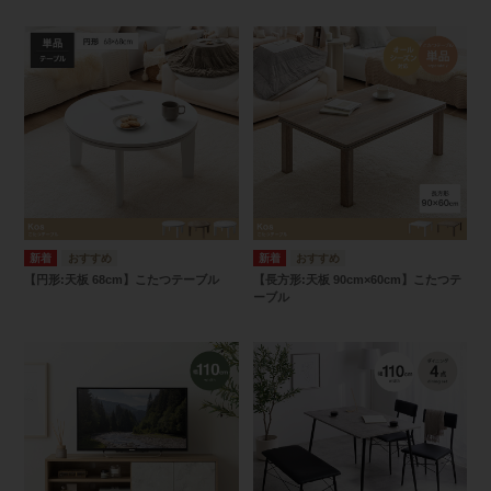
【円形:天板 68cm】こたつテーブル
【長方形:天板 90cm×60cm】こたつテ
ーブル