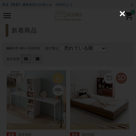
再送【重要】価格改定のお知らせ 5月8日より
0
C
l
o
s
新着商品
e
663
件中 481〜510件目
並び替え
表示切替