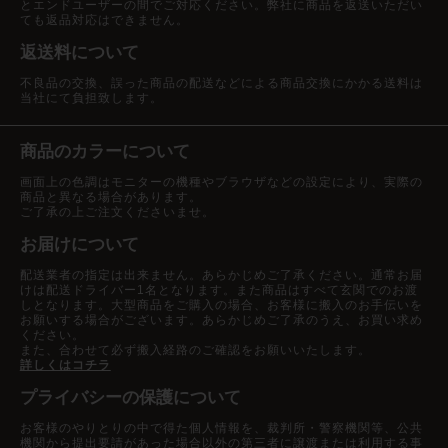
とエンドユーザーの間でご対応ください。弊社に商品を返送いただい
ても返品対応はできません。
返送料について
不良品の交換、誤った商品の配送などによる商品交換にかかる送料は
当社にて負担致します。
商品のカラーについて
画面上の色調はモニターの機種やブラウザなどの設定により、実際の
商品と異なる場合があります。
ご了承の上ご注文くださいませ。
お届けについて
配送業者の指定は出来ません。あらかじめご了承ください。通常お届
けは配送ドライバー1名となります。また商品はすべて玄関でのお渡
しとなります。大型商品をご購入の場合、お客様に搬入のお手伝いを
お願いする場合がございます。あらかじめご了承のうえ、お買い求め
ください。
また、合わせて必ず搬入経路のご確認をお願いいたします。
詳しくはコチラ
プライバシーの保護について
お客様のやりとりの中で得た個人情報を、裁判所・警察機関等、公共
機関から提出要請があった場合以外の第三者に譲渡または利用する事