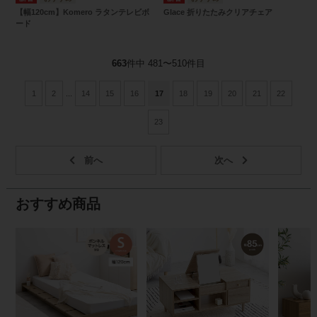
【幅120cm】Komero ラタンテレビボ
Glace 折りたたみクリアチェア
ード
663
件中 481〜510件目
1
2
...
14
15
16
17
18
19
20
21
22
23
おすすめ商品