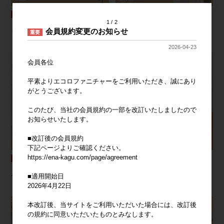
1
2
【高さ150cm】Chalon クリスマスツ
【3点セット】ファブリックローソファ
会員規約変更のお知らせ
リー
3脚
重要
2026-04-23
会員各位
平素よりエコロファニチャーをご利用いただき、誠にあり
がとうございます。
このたび、当社の会員規約の一部を改訂いたしましたので
お知らせいたします。
■改訂後の会員規約
下記ページよりご確認ください。
https://ena-kagu.com/page/agreement
【2点セット】Glace 折りたたみクリア
【5点セット】Perhe 幅115cm ダイニ
■適用開始日
デスクセット
ングチェア4脚+テーブル
2026年4月22日
本改訂後、当サイトをご利用いただいた場合には、改訂後
の規約に同意いただいたものとみなします。