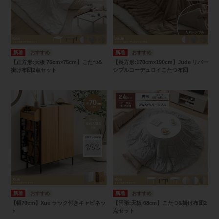
【正方形:天板 75cm×75cm】こたつ&
【長方形:170cm×190cm】Jude リバー
掛け布団2点セット
シブルコーデュロイこたつ布団
【幅70cm】Xue ラック付きキャビネッ
【円形:天板 68cm】こたつ&掛け布団2
ト
点セット