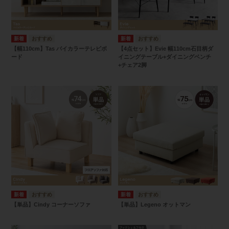
【幅110cm】Tas バイカラーテレビボ
【4点セット】Evie 幅110cm石目柄ダ
ード
イニングテーブル+ダイニングベンチ
+チェア2脚
【単品】Cindy コーナーソファ
【単品】Legeno オットマン