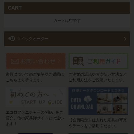
CART
カートは空です
acute
クイックオーダー
家具についてのご要望やご質問は
ご注文の流れやお支払い方法など
こちらより承ります。
ご利用方法をご説明いたします。
エコロファニチャーの"強み"をご
紹介。他の家具卸サイトとは違い
【会員限定】仕入れた家具の写真
ます！
やデータをご活用ください。