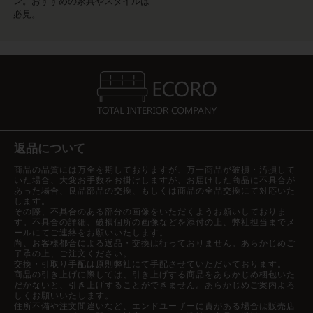
ン。おすすめの家具やスタイルは
必見。
返品について
商品の品質には万全を期しておりますが、万一商品が破損・汚損して
いた場合、大変お手数をお掛けしますが、お届けした商品に不具合が
あった場合、良品部品の交換、もしくは商品の全品交換にて対応いた
します。
その際、不具合のある部分の画像をいただくようお願いしておりま
す。不具合の詳細、破損個所の画像などを添付の上、弊社担当までメ
ールにてご連絡をお願いいたします。
尚、お客様都合による返品・交換は行っておりません。あらかじめご
了承の上、ご注文ください。
交換・引取り手配は原則弊社にて手配させていただいております。
商品の引き上げに際しては、引き上げする商品をあらかじめ梱包いた
だかないと、引き上げすることができません。あらかじめご案内よろ
しくお願いいたします。
住所不備や注文間違いなど、エンドユーザーに責がある場合は販売店