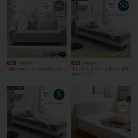
【幅162cm】Luxs 2.5人掛けソファ
【セミダブル】Isla コンセント・宮付
きすのこベッド