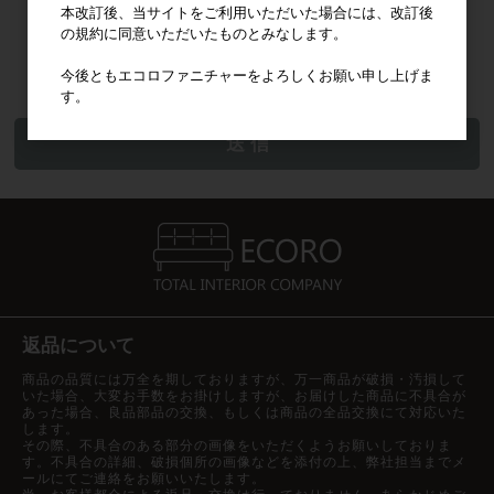
本改訂後、当サイトをご利用いただいた場合には、改訂後
個人情報の利用目的
お問い合わせいただいた内容に回答するため
の規約に同意いただいたものとみなします。
個人情報の取り扱いについて同意する
個人情報の第三者提供について
今後ともエコロファニチャーをよろしくお願い申し上げま
取得した個人情報は法令等による場合を除いて第三者に提供することはあ
内容をご確認の上、送信ボタンをクリックしてください。
す。
りません。
個人情報の取扱いの委託について
取得した個人情報の取扱いの全部または一部を委託することがあります。
その際には、個人情報を適切に取り扱っていると認められる委託先を選定
し、契約等において個人情報の適正管理・機密保持などによりお客様の個
人情報の漏洩防止に必要な事項を取決め、適切な管理を実施させます。委
託する個人情報は当該業務の遂行に必要となる最低限の個人情報のみと
し、また利用範囲もその業務遂行範囲に限定します。
個人情報を与えなかった場合に生じる結果
個人情報を与えることは任意です。個人情報に関する情報の一部をご提供
いただけない場合は、お問い合わせ内容に回答できない可能性がありま
す。
返品について
保有個人データの開示等および問い合わせ窓口について
ご本人からの求めにより、当社が保有する保有個人データに関する開示、
商品の品質には万全を期しておりますが、万一商品が破損・汚損して
利用目的の通知、内容の訂正・追加または削除、利用停止、消去および第
いた場合、大変お手数をお掛けしますが、お届けした商品に不具合が
三者提供の停止(以下、開示等という)に応じます。
あった場合、良品部品の交換、もしくは商品の全品交換にて対応いた
開示等に応ずる窓口は、下記「当社の個人情報の取扱いに関する苦情、相
します。
談等の問合せ先」を参照してください。
その際、不具合のある部分の画像をいただくようお願いしておりま
す。不具合の詳細、破損個所の画像などを添付の上、弊社担当までメ
本人が容易に認識できない方法による個人情報の取得
ールにてご連絡をお願いいたします。
クッキーやウェブビーコン等を用いるなどして、本人が容易に認識できな