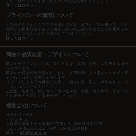
また、合わせて必ず搬入経路のご確認をお願いいたします。
詳しくはコチラ
プライバシーの保護について
お客様のやりとりの中で得た個人情報を、裁判所・警察機関等、公共
機関から提出要請があった場合以外の第三者に譲渡または利用する事
はございません。どうぞ安心してご利用ください。
詳しくはコチラ
商品の品質改善・デザインについて
商品のデザインは、品質に差し支えない程度に予告なく変更する場合
がございます。
商品の仕様は随時改善されており、入荷時期により多少のデザイン変
更が行われている場合があります。
リピート注文や同時複数注文等で、同様の色・形をご希望される方は
くれぐれもご注意ください。
生産国、各部品、ねじカバー等の色や形、縫製、脚の形状、サイズな
どに若干の誤差がある場合がございます。
運営会社について
株式会社イーナ
〒541-0051
大阪府大阪市中央区備後町3丁目4-9 輸出繊維会館2F
TEL：06-6210-5519 FAX：06-6201-0118
MAIL：
b2b@e-n-a.jp