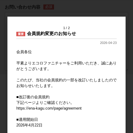
お問い合わせ内容
1
2
会員規約変更のお知らせ
重要
2026-04-23
会員各位
平素よりエコロファニチャーをご利用いただき、誠にあり
がとうございます。
このたび、当社の会員規約の一部を改訂いたしましたので
お知らせいたします。
お問い合わせにおける個人情報の取扱いについて
■改訂後の会員規約
事業者の氏名または名称
株式会社イーナ
下記ページよりご確認ください。
https://ena-kagu.com/page/agreement
個人情報保護管理者（若しくはその代理人）の氏名又は職名、所属及び連
絡先
■適用開始日
個人情報保護管理者：石見 高弘
電子メール：support@e-n-a.jp
2026年4月22日
電話番号：06-6201-0117