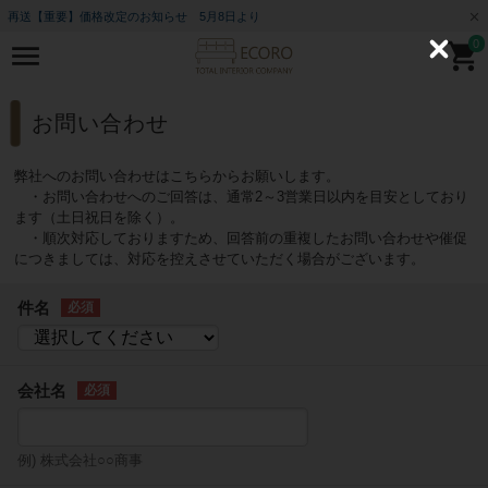
再送【重要】価格改定のお知らせ 5月8日より
0
C
l
o
s
e
お問い合わせ
弊社へのお問い合わせはこちらからお願いします。
・お問い合わせへのご回答は、通常2～3営業日以内を目安としており
ます（土日祝日を除く）。
・順次対応しておりますため、回答前の重複したお問い合わせや催促
につきましては、対応を控えさせていただく場合がございます。
件名
会社名
例) 株式会社○○商事