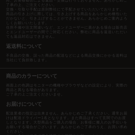
尚、お客様都合による返品・交換は行っておりません。あらかじめご
い方法による個人情報の取得は行っておりません。
了承の上、ご注文ください。
個人情報の安全管理措置について
交換・引取り手配は原則弊社にて手配させていただいております。
商品の引き上げに際しては、引き上げする商品をあらかじめ梱包いた
取得した個人情報については、漏洩、減失またはき損の防止と是正、その
だかないと、引き上げすることができません。あらかじめご案内よろ
他個人情報の安全管理のために必要かつ適切な措置を講じます。
しくお願いいたします。
お問合せへの回答後、取得した個人情報は当社内において削除致します。
住所不備や注文間違いなど、エンドユーザーに責がある場合は販売店
個人情報保護方針
とエンドユーザーの間でご対応ください。弊社に商品を返送いただい
ても返品対応はできません。
当社ホームページの個人情報保護方針をご覧下さい。
当社の個人情報の取扱いに関する苦情、相談等の問合せ先
返送料について
窓口の名称
個人情報問合せ窓口
不良品の交換、誤った商品の配送などによる商品交換にかかる送料は
窓口責任者：経営統括本部 土井 歩美
当社にて負担致します。
住所 ：〒541-0051
連絡先
大阪府大阪市中央区備後町3-4-9
電話 ：06-6201-0117
FAX ：06-6201-0118
商品のカラーについて
画面上の色調はモニターの機種やブラウザなどの設定により、実際の
商品と異なる場合があります。
ご了承の上ご注文くださいませ。
お届けについて
配送業者の指定は出来ません。あらかじめご了承ください。通常お届
けは配送ドライバー1名となります。また商品はすべて玄関でのお渡
しとなります。大型商品をご購入の場合、お客様に搬入のお手伝いを
お願いする場合がございます。あらかじめご了承のうえ、お買い求め
ください。