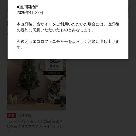
■適用開始日
2026年4月22日
本改訂後、当サイトをご利用いただいた場合には、改訂後
【オーナメントセット】Abete 高さ
【オーナメントセット】Schnee 高さ
の規約に同意いただいたものとみなします。
150cm クリスマスツリー+オーナメン
150cm 白樺風ツリー+オーナメント
ト
今後ともエコロファニチャーをよろしくお願い申し上げま
す。
【オーナメントセット】Chalon 高さ
150cm クリスマスツリー+オーナメン
ト