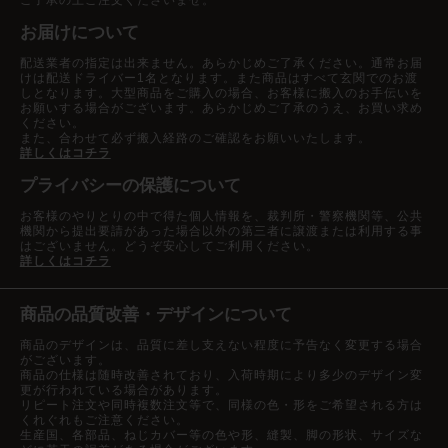
お届けについて
配送業者の指定は出来ません。あらかじめご了承ください。通常お届
けは配送ドライバー1名となります。また商品はすべて玄関でのお渡
しとなります。大型商品をご購入の場合、お客様に搬入のお手伝いを
お願いする場合がございます。あらかじめご了承のうえ、お買い求め
ください。
また、合わせて必ず搬入経路のご確認をお願いいたします。
詳しくはコチラ
プライバシーの保護について
お客様のやりとりの中で得た個人情報を、裁判所・警察機関等、公共
機関から提出要請があった場合以外の第三者に譲渡または利用する事
はございません。どうぞ安心してご利用ください。
詳しくはコチラ
商品の品質改善・デザインについて
商品のデザインは、品質に差し支えない程度に予告なく変更する場合
がございます。
商品の仕様は随時改善されており、入荷時期により多少のデザイン変
更が行われている場合があります。
リピート注文や同時複数注文等で、同様の色・形をご希望される方は
くれぐれもご注意ください。
生産国、各部品、ねじカバー等の色や形、縫製、脚の形状、サイズな