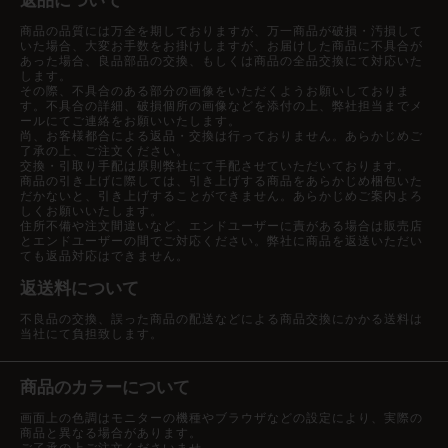
返品について
商品の品質には万全を期しておりますが、万一商品が破損・汚損して
いた場合、大変お手数をお掛けしますが、お届けした商品に不具合が
あった場合、良品部品の交換、もしくは商品の全品交換にて対応いた
します。
その際、不具合のある部分の画像をいただくようお願いしておりま
す。不具合の詳細、破損個所の画像などを添付の上、弊社担当までメ
ールにてご連絡をお願いいたします。
尚、お客様都合による返品・交換は行っておりません。あらかじめご
了承の上、ご注文ください。
交換・引取り手配は原則弊社にて手配させていただいております。
商品の引き上げに際しては、引き上げする商品をあらかじめ梱包いた
だかないと、引き上げすることができません。あらかじめご案内よろ
しくお願いいたします。
住所不備や注文間違いなど、エンドユーザーに責がある場合は販売店
とエンドユーザーの間でご対応ください。弊社に商品を返送いただい
ても返品対応はできません。
返送料について
不良品の交換、誤った商品の配送などによる商品交換にかかる送料は
当社にて負担致します。
商品のカラーについて
画面上の色調はモニターの機種やブラウザなどの設定により、実際の
商品と異なる場合があります。
ご了承の上ご注文くださいませ。