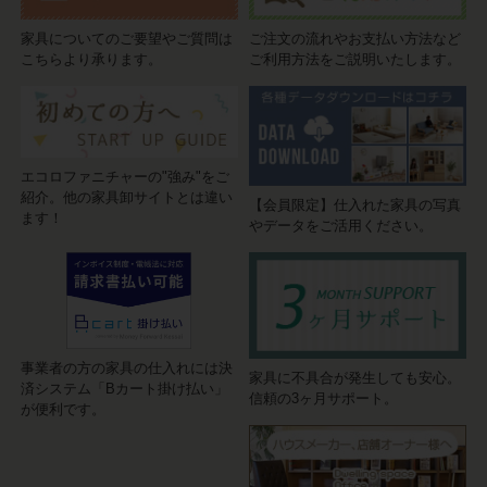
家具についてのご要望やご質問は
ご注文の流れやお支払い方法など
こちらより承ります。
ご利用方法をご説明いたします。
エコロファニチャーの"強み"をご
紹介。他の家具卸サイトとは違い
【会員限定】仕入れた家具の写真
ます！
やデータをご活用ください。
事業者の方の家具の仕入れには決
家具に不具合が発生しても安心。
済システム「Bカート掛け払い」
信頼の3ヶ月サポート。
が便利です。