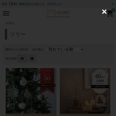
再送【重要】価格改定のお知らせ 5月8日より
0
C
l
o
全商品
s
e
ツリー
25
件中 1〜25件目
並び替え
表示切替