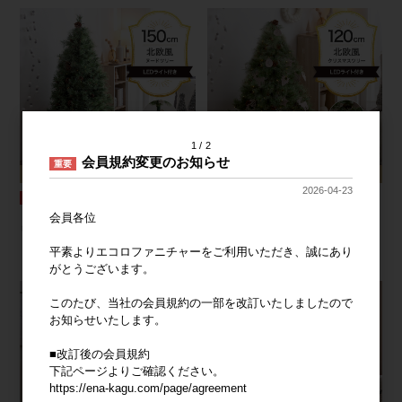
1
2
会員規約変更のお知らせ
重要
2026-04-23
【高さ150cm】Chalon クリスマスツ
【オーナメントセット】Chalon 高さ
会員各位
リー
120cm クリスマスツリー+オーナメン
ト
平素よりエコロファニチャーをご利用いただき、誠にあり
がとうございます。
このたび、当社の会員規約の一部を改訂いたしましたので
お知らせいたします。
■改訂後の会員規約
下記ページよりご確認ください。
https://ena-kagu.com/page/agreement