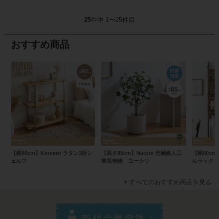
25
件中 1〜25件目
おすすめ商品
【幅80cm】Komero ラタン3段シ
【高さ85cm】Nature 光触媒人工
【幅80cm
ェルフ
観葉植物 ユーカリ
ルラック
すべてのおすすめ商品を見る