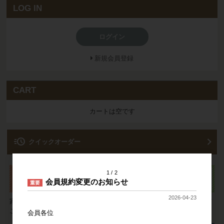
LOG IN
ログイン
新規会員登録
CART
カートは空です
acute
クイックオーダー
1
2
会員規約変更のお知らせ
重要
2026-04-23
家具についてのご要望やご質問は
ご注文の流れやお支払い方法など
こちらより承ります。
ご利用方法をご説明いたします。
会員各位