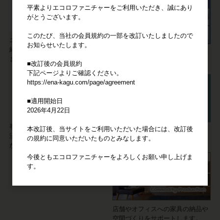
平素よりエコロファニチャーをご利用いただき、誠にあり
がとうございます。
このたび、当社の会員規約の一部を改訂いたしましたので
エコロファニチャーの"強み"をご
お知らせいたします。
紹介。他の家具卸サイトとは違い
【会員限定】仕入れた家具の写真
ます！
やデータをご活用ください。
■改訂後の会員規約
下記ページよりご確認ください。
https://ena-kagu.com/page/agreement
■適用開始日
2026年4月22日
事業者の方の家具の仕入れには決
本改訂後、当サイトをご利用いただいた場合には、改訂後
家具に不具合が発生しても安心。
済システム「Bカート掛け払い」
の規約に同意いただいたものとみなします。
信頼の3ヶ月サポート。
が便利です。
今後ともエコロファニチャーをよろしくお願い申し上げま
す。
店舗やオフィスへの家具の納品や
空間づくりをサポートします。