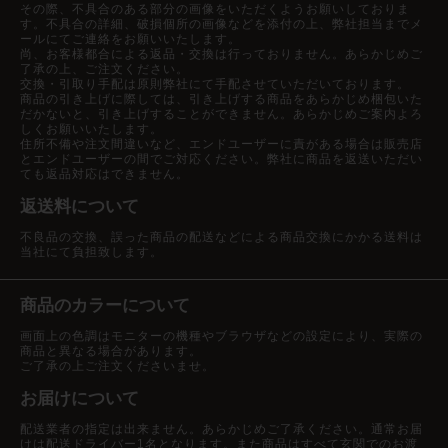
その際、不具合のある部分の画像をいただくようお願いしておりま
す。不具合の詳細、破損個所の画像などを添付の上、弊社担当までメ
ールにてご連絡をお願いいたします。
尚、お客様都合による返品・交換は行っておりません。あらかじめご
了承の上、ご注文ください。
交換・引取り手配は原則弊社にて手配させていただいております。
商品の引き上げに際しては、引き上げする商品をあらかじめ梱包いた
だかないと、引き上げすることができません。あらかじめご案内よろ
しくお願いいたします。
住所不備や注文間違いなど、エンドユーザーに責がある場合は販売店
とエンドユーザーの間でご対応ください。弊社に商品を返送いただい
ても返品対応はできません。
返送料について
不良品の交換、誤った商品の配送などによる商品交換にかかる送料は
当社にて負担致します。
商品のカラーについて
画面上の色調はモニターの機種やブラウザなどの設定により、実際の
商品と異なる場合があります。
ご了承の上ご注文くださいませ。
お届けについて
配送業者の指定は出来ません。あらかじめご了承ください。通常お届
けは配送ドライバー1名となります。また商品はすべて玄関でのお渡