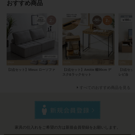
おすすめ商品
【2点セット】Mieux ローソファ
【2点セット】Amitie 幅90cm デ
【3点セット
スク&ラックセット
レビ台
すべてのおすすめ商品を見る
家具の仕入れをご希望の方は新規会員登録をお願いします。