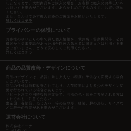
しとなります。大型商品をご購入の場合、お客様に搬入のお手伝いを
お願いする場合がございます。あらかじめご了承のうえ、お買い求め
ください。
また、合わせて必ず搬入経路のご確認をお願いいたします。
詳しくはコチラ
プライバシーの保護について
お客様のやりとりの中で得た個人情報を、裁判所・警察機関等、公共
機関から提出要請があった場合以外の第三者に譲渡または利用する事
はございません。どうぞ安心してご利用ください。
詳しくはコチラ
商品の品質改善・デザインについて
商品のデザインは、品質に差し支えない程度に予告なく変更する場合
がございます。
商品の仕様は随時改善されており、入荷時期により多少のデザイン変
更が行われている場合があります。
リピート注文や同時複数注文等で、同様の色・形をご希望される方は
くれぐれもご注意ください。
生産国、各部品、ねじカバー等の色や形、縫製、脚の形状、サイズな
どに若干の誤差がある場合がございます。
運営会社について
株式会社イーナ
〒541-0051