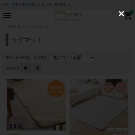
再送【重要】価格改定のお知らせ 5月8日より
0
C
l
o
全商品
ラグ・カーペット
s
e
ラグマット
3
件中 1〜3件目
並び替え
表示切替