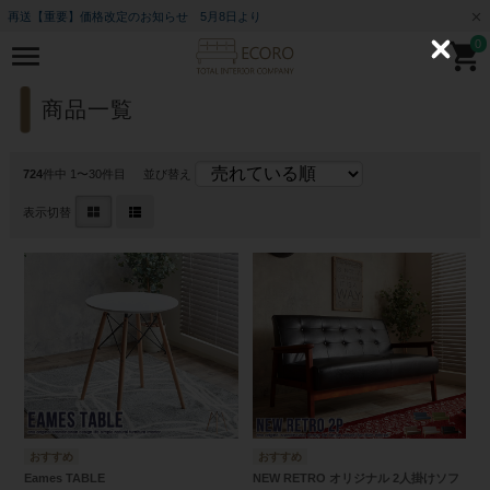
再送【重要】価格改定のお知らせ 5月8日より
0
C
l
o
s
商品一覧
e
724
件中 1〜30件目
並び替え
表示切替
Eames TABLE
NEW RETRO オリジナル 2人掛けソフ