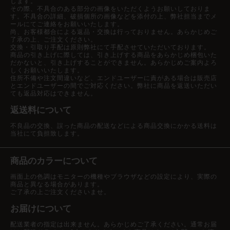
します。
その際、不具合のある部分の画像をいただくようお願いしておりま
す。不具合の詳細、破損個所の画像などを添付の上、弊社担当までメ
ールにてご連絡をお願いいたします。
尚、お客様都合による返品・交換は行っておりません。あらかじめご
了承の上、ご注文ください。
交換・引取り手配は原則弊社にて手配させていただいております。
商品の引き上げに際しては、引き上げする商品をあらかじめ梱包いた
だかないと、引き上げすることができません。あらかじめご案内よろ
しくお願いいたします。
住所不備や注文間違いなど、エンドユーザーに責がある場合は販売店
とエンドユーザーの間でご対応ください。弊社に商品を返送いただい
ても返品対応はできません。
返送料について
不良品の交換、誤った商品の配送などによる商品交換にかかる送料は
当社にて負担致します。
商品のカラーについて
画面上の色調はモニターの機種やブラウザなどの設定により、実際の
商品と異なる場合があります。
ご了承の上ご注文くださいませ。
お届けについて
配送業者の指定は出来ません。あらかじめご了承ください。通常お届