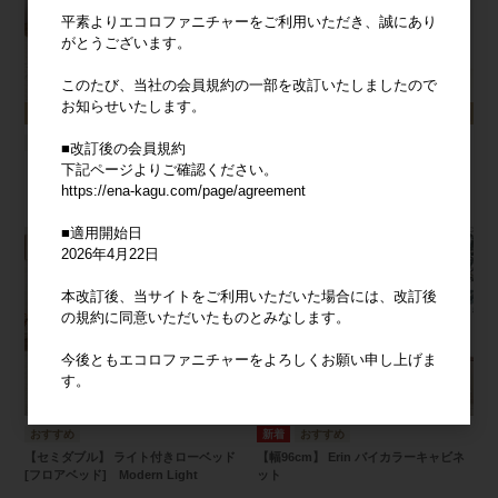
平素よりエコロファニチャーをご利用いただき、誠にあり
がとうございます。
このたび、当社の会員規約の一部を改訂いたしましたので
お知らせいたします。
■改訂後の会員規約
【セミダブル】 Pluto 収納付きベッド
【幅80cm】Sharon キャスター付きコ
下記ページよりご確認ください。
ンパクトキャビネット
https://ena-kagu.com/page/agreement
■適用開始日
2026年4月22日
本改訂後、当サイトをご利用いただいた場合には、改訂後
の規約に同意いただいたものとみなします。
今後ともエコロファニチャーをよろしくお願い申し上げま
す。
【セミダブル】 ライト付きローベッド
【幅96cm】 Erin バイカラーキャビネ
[フロアベッド] Modern Light
ット