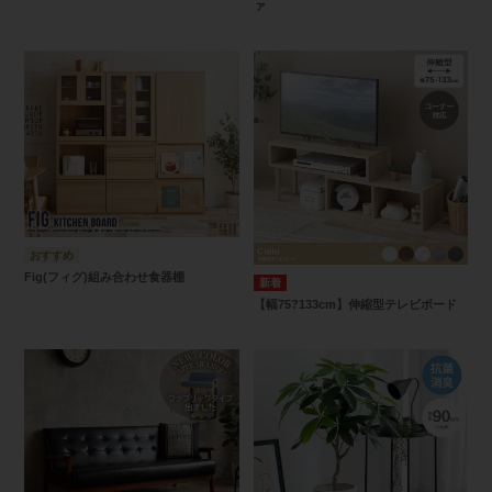
ァ
Fig(フィグ)組み合わせ食器棚
【幅75?133cm】伸縮型テレビボード