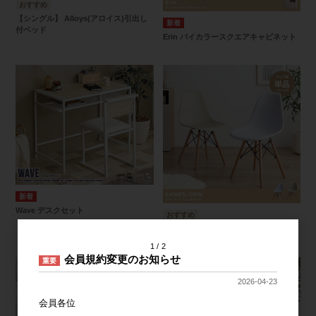
【シングル】 Alloys(アロイス)引出し
付ベッド
Erin バイカラースクエアキャビネット
Wave デスクセット
EAMES-DSW
1
2
会員規約変更のお知らせ
重要
2026-04-23
会員各位