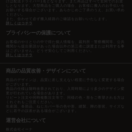
けは配送ドライバー1名となります。また商品はすべて玄関でのお渡
しとなります。大型商品をご購入の場合、お客様に搬入のお手伝いを
お願いする場合がございます。あらかじめご了承のうえ、お買い求め
ください。
また、合わせて必ず搬入経路のご確認をお願いいたします。
詳しくはコチラ
プライバシーの保護について
お客様のやりとりの中で得た個人情報を、裁判所・警察機関等、公共
機関から提出要請があった場合以外の第三者に譲渡または利用する事
はございません。どうぞ安心してご利用ください。
詳しくはコチラ
商品の品質改善・デザインについて
商品のデザインは、品質に差し支えない程度に予告なく変更する場合
がございます。
商品の仕様は随時改善されており、入荷時期により多少のデザイン変
更が行われている場合があります。
リピート注文や同時複数注文等で、同様の色・形をご希望される方は
くれぐれもご注意ください。
生産国、各部品、ねじカバー等の色や形、縫製、脚の形状、サイズな
どに若干の誤差がある場合がございます。
運営会社について
株式会社イーナ