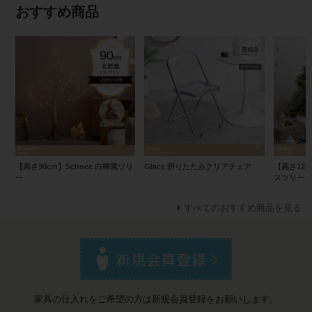
おすすめ商品
【高さ90cm】Schnee 白樺風ツリ
Glace 折りたたみクリアチェア
【高さ120
ー
スツリー
すべてのおすすめ商品を見る
家具の仕入れをご希望の方は新規会員登録をお願いします。