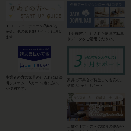
エコロファニチャーの"強み"をご
紹介。他の家具卸サイトとは違い
【会員限定】仕入れた家具の写真
ます！
やデータをご活用ください。
事業者の方の家具の仕入れには決
家具に不具合が発生しても安心。
済システム「Bカート掛け払い」
信頼の3ヶ月サポート。
が便利です。
店舗やオフィスへの家具の納品や