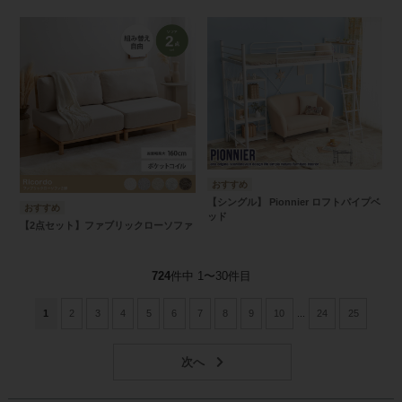
【シングル】 Pionnier ロフトパイプベ
ッド
【2点セット】ファブリックローソファ
724
件中 1〜30件目
1
2
3
4
5
6
7
8
9
10
...
24
25