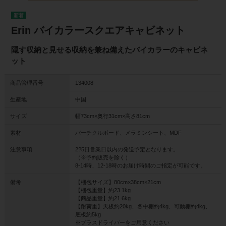
Erin バイカラースクエアキャビネット
隠す収納と見せる収納を兼ね備えたバイカラーのキャビネ
ット
商品管理番号
134008
生産地
中国
サイズ
幅73cm×奥行31cm×高さ81cm
素材
パーチクルボード、メラミンシート、MDF
注意事項
2?5日営業日以内の発送予定となります。
（※予約販売を除く）
8-14時、12-18時のお届け時間のご指定が可能です。
備考
【梱包サイズ】80cm×38cm×21cm
【梱包重量】約23.1kg
【商品重量】約21.6kg
【耐荷重】天板約20kg、各中棚約4kg、可動棚約4kg、
底板約5kg
※プラスドライバーをご用意ください