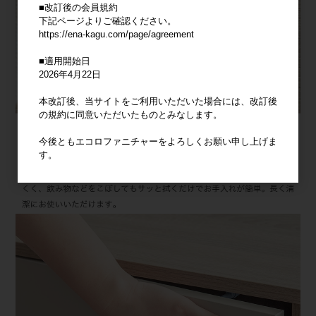
■改訂後の会員規約
下記ページよりご確認ください。
https://ena-kagu.com/page/agreement
■適用開始日
2026年4月22日
本改訂後、当サイトをご利用いただいた場合には、改訂後
の規約に同意いただいたものとみなします。
今後ともエコロファニチャーをよろしくお願い申し上げま
す。