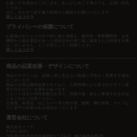
お願いする場合がございます。あらかじめご了承のうえ、お買い求め
ください。
また、合わせて必ず搬入経路のご確認をお願いいたします。
詳しくはコチラ
プライバシーの保護について
お客様のやりとりの中で得た個人情報を、裁判所・警察機関等、公共
機関から提出要請があった場合以外の第三者に譲渡または利用する事
はございません。どうぞ安心してご利用ください。
詳しくはコチラ
商品の品質改善・デザインについて
商品のデザインは、品質に差し支えない程度に予告なく変更する場合
がございます。
商品の仕様は随時改善されており、入荷時期により多少のデザイン変
更が行われている場合があります。
リピート注文や同時複数注文等で、同様の色・形をご希望される方は
くれぐれもご注意ください。
生産国、各部品、ねじカバー等の色や形、縫製、脚の形状、サイズな
どに若干の誤差がある場合がございます。
運営会社について
株式会社イーナ
〒541-0051
大阪府大阪市中央区備後町3丁目4-9 輸出繊維会館2F