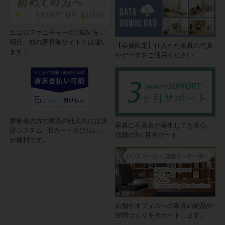
エコロファニチャーの"強み"をご
紹介。他の家具卸サイトとは違い
【会員限定】仕入れた家具の写真
ます！
やデータをご活用ください。
事業者の方の家具の仕入れには決
家具に不具合が発生しても安心。
済システム「Bカート掛け払い」
信頼の3ヶ月サポート。
が便利です。
店舗やオフィスへの家具の納品や
空間づくりをサポートします。