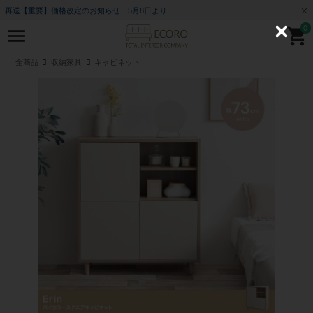
再送【重要】価格改定のお知らせ 5月8日より
0
C
l
o
全商品
収納家具
キャビネット
s
e