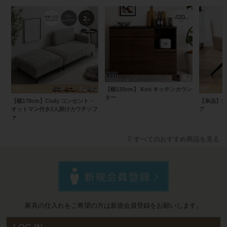
【幅120cm】 Koti キッチンカウン
ター
【幅178cm】Cody コンセント・
【単品】Sh
オットマン付き2人掛けカウチソフ
ア
ァ
すべてのおすすめ商品を見る
家具の仕入れをご希望の方は新規会員登録をお願いします。