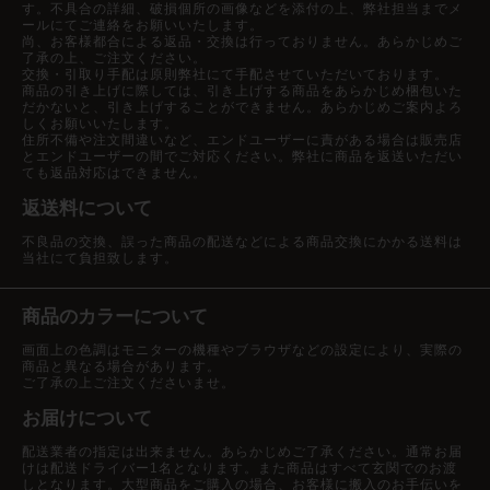
す。不具合の詳細、破損個所の画像などを添付の上、弊社担当までメ
ールにてご連絡をお願いいたします。
尚、お客様都合による返品・交換は行っておりません。あらかじめご
了承の上、ご注文ください。
交換・引取り手配は原則弊社にて手配させていただいております。
商品の引き上げに際しては、引き上げする商品をあらかじめ梱包いた
だかないと、引き上げすることができません。あらかじめご案内よろ
しくお願いいたします。
住所不備や注文間違いなど、エンドユーザーに責がある場合は販売店
とエンドユーザーの間でご対応ください。弊社に商品を返送いただい
ても返品対応はできません。
返送料について
不良品の交換、誤った商品の配送などによる商品交換にかかる送料は
当社にて負担致します。
商品のカラーについて
画面上の色調はモニターの機種やブラウザなどの設定により、実際の
商品と異なる場合があります。
ご了承の上ご注文くださいませ。
お届けについて
配送業者の指定は出来ません。あらかじめご了承ください。通常お届
けは配送ドライバー1名となります。また商品はすべて玄関でのお渡
しとなります。大型商品をご購入の場合、お客様に搬入のお手伝いを