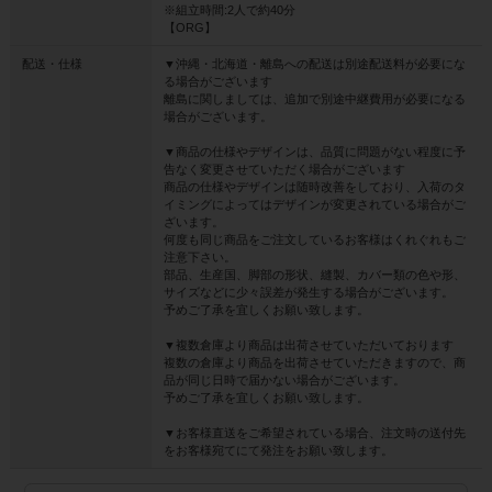
※組立時間:2人で約40分
【ORG】
配送・仕様
▼沖縄・北海道・離島への配送は別途配送料が必要にな
る場合がございます
離島に関しましては、追加で別途中継費用が必要になる
場合がございます。
▼商品の仕様やデザインは、品質に問題がない程度に予
告なく変更させていただく場合がございます
商品の仕様やデザインは随時改善をしており、入荷のタ
イミングによってはデザインが変更されている場合がご
ざいます。
何度も同じ商品をご注文しているお客様はくれぐれもご
注意下さい。
部品、生産国、脚部の形状、縫製、カバー類の色や形、
サイズなどに少々誤差が発生する場合がございます。
予めご了承を宜しくお願い致します。
▼複数倉庫より商品は出荷させていただいております
複数の倉庫より商品を出荷させていただきますので、商
品が同じ日時で届かない場合がございます。
予めご了承を宜しくお願い致します。
▼お客様直送をご希望されている場合、注文時の送付先
をお客様宛てにて発注をお願い致します。