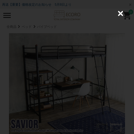
再送【重要】価格改定のお知らせ 5月8日より
0
C
l
o
全商品
ベッド
パイプベッド
s
e