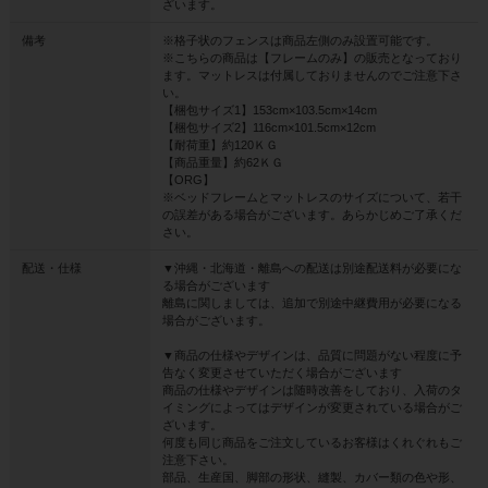
ざいます。
備考
※格子状のフェンスは商品左側のみ設置可能です。
※こちらの商品は【フレームのみ】の販売となっており
ます。マットレスは付属しておりませんのでご注意下さ
い。
【梱包サイズ1】153cm×103.5cm×14cm
【梱包サイズ2】116cm×101.5cm×12cm
【耐荷重】約120ＫＧ
【商品重量】約62ＫＧ
【ORG】
※ベッドフレームとマットレスのサイズについて、若干
の誤差がある場合がございます。あらかじめご了承くだ
さい。
配送・仕様
▼沖縄・北海道・離島への配送は別途配送料が必要にな
る場合がございます
離島に関しましては、追加で別途中継費用が必要になる
場合がございます。
▼商品の仕様やデザインは、品質に問題がない程度に予
告なく変更させていただく場合がございます
商品の仕様やデザインは随時改善をしており、入荷のタ
イミングによってはデザインが変更されている場合がご
ざいます。
何度も同じ商品をご注文しているお客様はくれぐれもご
注意下さい。
部品、生産国、脚部の形状、縫製、カバー類の色や形、