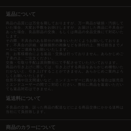
返品について
商品の品質には万全を期しておりますが、万一商品が破損・汚損して
いた場合、大変お手数をお掛けしますが、お届けした商品に不具合が
あった場合、良品部品の交換、もしくは商品の全品交換にて対応いた
します。
その際、不具合のある部分の画像をいただくようお願いしておりま
す。不具合の詳細、破損個所の画像などを添付の上、弊社担当までメ
ールにてご連絡をお願いいたします。
尚、お客様都合による返品・交換は行っておりません。あらかじめご
了承の上、ご注文ください。
交換・引取り手配は原則弊社にて手配させていただいております。
商品の引き上げに際しては、引き上げする商品をあらかじめ梱包いた
だかないと、引き上げすることができません。あらかじめご案内よろ
しくお願いいたします。
住所不備や注文間違いなど、エンドユーザーに責がある場合は販売店
とエンドユーザーの間でご対応ください。弊社に商品を返送いただい
ても返品対応はできません。
返送料について
不良品の交換、誤った商品の配送などによる商品交換にかかる送料は
当社にて負担致します。
商品のカラーについて