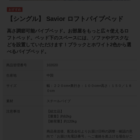
【シングル】 Savior ロフトパイプベッド
高さ調節可能パイプベッド。お部屋をもっと広々使えるロ
フトベッド。ベッド下のスペースには、ソファやデスクな
どを設置していただけます！ブラックとホワイト2色から選
べるパイプベッド。
商品管理番号
102020
生産地
中国
サイズ
幅：２２０cm×奥行き：１００cm×高さ：１５０／１８
０cm
素材
スチールパイプ
注意事項
【組立品】
【重量】約62kg
【耐荷重】約120kg
商品発送後、配送会社よりお届け日時の調整・確認の意
向で「お届け先電話番号」へご連絡を差上げる場合がご