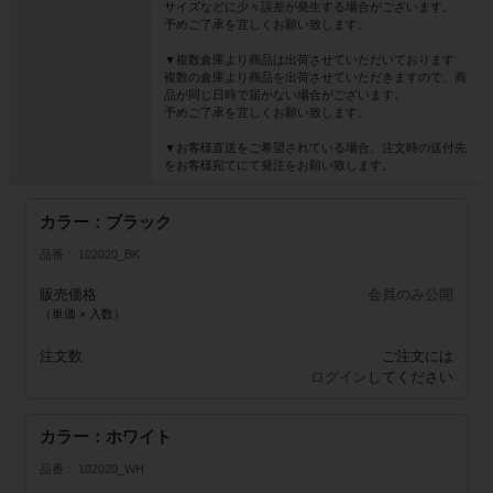
サイズなどに少々誤差が発生する場合がございます。
予めご了承を宜しくお願い致します。
▼複数倉庫より商品は出荷させていただいております
複数の倉庫より商品を出荷させていただきますので、商
品が同じ日時で届かない場合がございます。
予めご了承を宜しくお願い致します。
▼お客様直送をご希望されている場合、注文時の送付先
をお客様宛てにて発注をお願い致します。
カラー：ブラック
品番
102020_BK
販売価格
会員のみ公開
（単価 × 入数）
注文数
ご注文には
ログイン
してください
カラー：ホワイト
品番
102020_WH