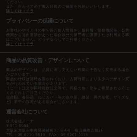
ください。
また、合わせて必ず搬入経路のご確認をお願いいたします。
詳しくはコチラ
プライバシーの保護について
お客様のやりとりの中で得た個人情報を、裁判所・警察機関等、公共
機関から提出要請があった場合以外の第三者に譲渡または利用する事
はございません。どうぞ安心してご利用ください。
詳しくはコチラ
商品の品質改善・デザインについて
商品のデザインは、品質に差し支えない程度に予告なく変更する場合
がございます。
商品の仕様は随時改善されており、入荷時期により多少のデザイン変
更が行われている場合があります。
リピート注文や同時複数注文等で、同様の色・形をご希望される方は
くれぐれもご注意ください。
生産国、各部品、ねじカバー等の色や形、縫製、脚の形状、サイズな
どに若干の誤差がある場合がございます。
運営会社について
株式会社イーナ
〒541-0051
大阪府大阪市中央区備後町3丁目4-9 輸出繊維会館2F
TEL：06-6210-5519 FAX：06-6201-0118