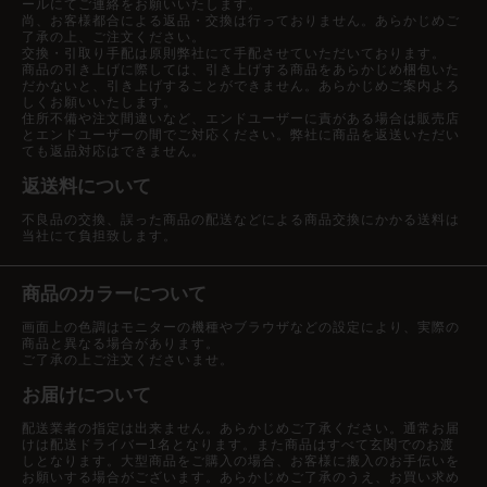
ールにてご連絡をお願いいたします。
尚、お客様都合による返品・交換は行っておりません。あらかじめご
了承の上、ご注文ください。
交換・引取り手配は原則弊社にて手配させていただいております。
商品の引き上げに際しては、引き上げする商品をあらかじめ梱包いた
だかないと、引き上げすることができません。あらかじめご案内よろ
しくお願いいたします。
住所不備や注文間違いなど、エンドユーザーに責がある場合は販売店
とエンドユーザーの間でご対応ください。弊社に商品を返送いただい
ても返品対応はできません。
返送料について
不良品の交換、誤った商品の配送などによる商品交換にかかる送料は
当社にて負担致します。
商品のカラーについて
画面上の色調はモニターの機種やブラウザなどの設定により、実際の
商品と異なる場合があります。
ご了承の上ご注文くださいませ。
お届けについて
配送業者の指定は出来ません。あらかじめご了承ください。通常お届
けは配送ドライバー1名となります。また商品はすべて玄関でのお渡
しとなります。大型商品をご購入の場合、お客様に搬入のお手伝いを
お願いする場合がございます。あらかじめご了承のうえ、お買い求め