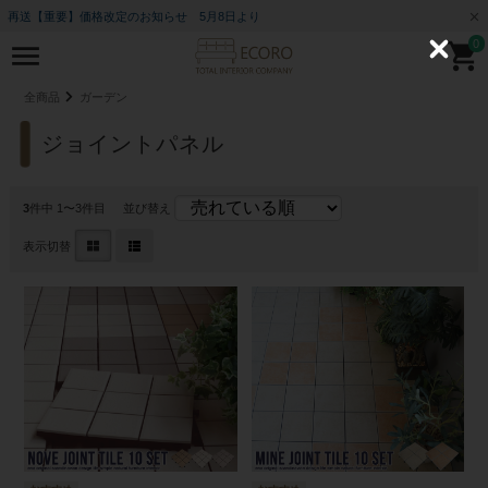
再送【重要】価格改定のお知らせ 5月8日より
0
C
l
o
全商品
ガーデン
s
e
ジョイントパネル
3
件中 1〜3件目
並び替え
表示切替