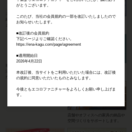
がとうございます。
エコロファニチャーの"強み"をご
このたび、当社の会員規約の一部を改訂いたしましたので
紹介。他の家具卸サイトとは違い
【会員限定】仕入れた家具の写真
お知らせいたします。
ます！
やデータをご活用ください。
■改訂後の会員規約
下記ページよりご確認ください。
https://ena-kagu.com/page/agreement
■適用開始日
2026年4月22日
事業者の方の家具の仕入れには決
家具に不具合が発生しても安心。
済システム「Bカート掛け払い」
本改訂後、当サイトをご利用いただいた場合には、改訂後
信頼の3ヶ月サポート。
が便利です。
の規約に同意いただいたものとみなします。
今後ともエコロファニチャーをよろしくお願い申し上げま
す。
店舗やオフィスへの家具の納品や
空間づくりをサポートします。