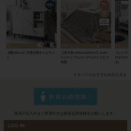
【幅100cm】大理石柄キャビネッ
【長方形:190cm×240cm】Jude
【シングル】
ト
リバーシブルコーデュロイこたつ
付きすのこ
布団
き)
すべてのおすすめ商品を見る
家具の仕入れをご希望の方は新規会員登録をお願いします。
LOG IN