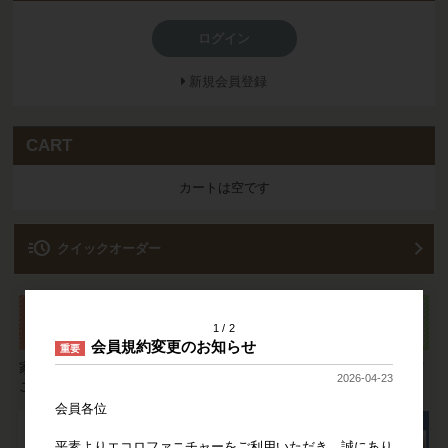
ログイン
新規会員登録
CART
カートは空です
acute
クイックオーダー
1
2
会員規約変更のお知らせ
重要
家具についてのご要望やご質問は
ご注文の流れやお支払い方法など
2026-04-23
こちらより承ります。
ご利用方法をご説明いたします。
会員各位
平素よりエコロファニチャーをご利用いただき、誠にあり