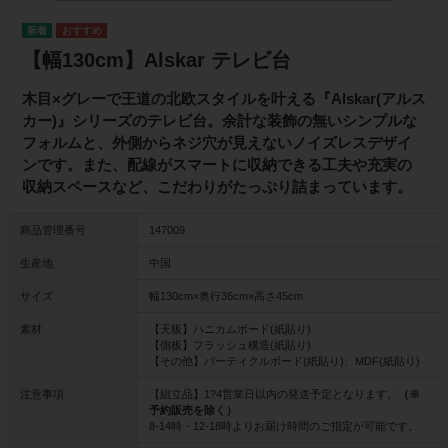
【幅130cm】Alskar テレビ台
木目×グレーで王道の北欧スタイルを叶える『Alskar(アルス
カー)』シリーズのテレビ台。余計な装飾の無いシンプルな
フォルムと、外側からネジ穴が見えないノイズレスデザイ
ンです。また、配線がスマートに収納できる工夫や充実の
収納スペースなど、こだわりがたっぷり詰まっています。
商品管理番号
147009
生産地
中国
サイズ
幅130cm×奥行36cm×高さ45cm
素材
【天板】ハニカムボード(紙貼り)
【側板】フラッシュ構造(紙貼り)
【その他】パーティクルボード(紙貼り)、MDF(紙貼り)
注意事項
【組立品】1?4営業日以内の発送予定となります。
（※
予約販売を除く）
8-14時・12-18時よりお届け時間のご指定が可能です。