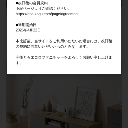
■改訂後の会員規約
下記ページよりご確認ください。
https://ena-kagu.com/page/agreement
■適用開始日
2026年4月22日
本改訂後、当サイトをご利用いただいた場合には、改訂後
の規約に同意いただいたものとみなします。
今後ともエコロファニチャーをよろしくお願い申し上げま
す。