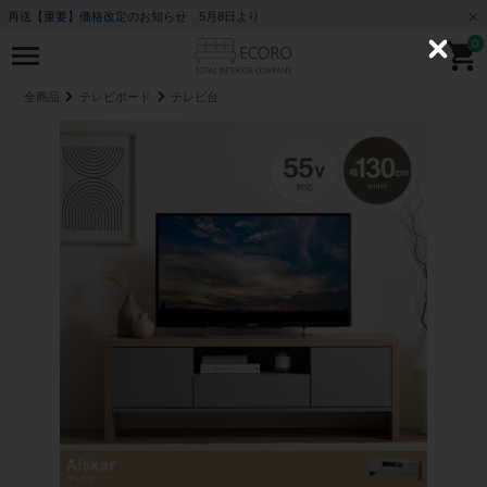
再送【重要】価格改定のお知らせ 5月8日より
0
C
l
o
全商品
テレビボード
テレビ台
s
e