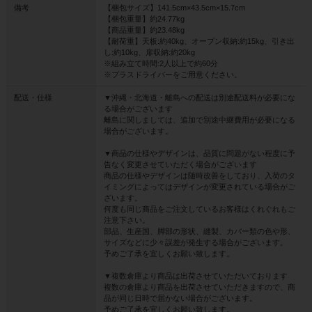
備考
【梱包サイズ】141.5cm×43.5cm×15.7cm
【梱包重量】約24.77kg
【商品重量】約23.48kg
【耐荷重】天板:約40kg、オープン収納:約15kg、引き出
し:約10kg、扉収納:約20kg
※組み立て時間:2人以上で約60分
※プラスドライバーをご用意ください。
配送・仕様
▼沖縄・北海道・離島への配送は別途配送料が必要にな
る場合がございます
離島に関しましては、追加で別途中継費用が必要になる
場合がございます。
▼商品の仕様やデザインは、品質に問題がない程度に予
告なく変更させていただく場合がございます
商品の仕様やデザインは随時改善をしており、入荷のタ
イミングによってはデザインが変更されている場合がご
ざいます。
何度も同じ商品をご注文しているお客様はくれぐれもご
注意下さい。
部品、生産国、脚部の形状、縫製、カバー類の色や形、
サイズなどに少々誤差が発生する場合がございます。
予めご了承を宜しくお願い致します。
▼複数倉庫より商品は出荷させていただいております
複数の倉庫より商品を出荷させていただきますので、商
品が同じ日時で届かない場合がございます。
予めご了承を宜しくお願い致します。