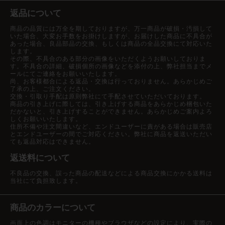
返品について
商品の品質には万全を期しておりますが、万一商品が破損・汚損して
いた場合、大変お手数をお掛けしますが、お届けした商品に不具合が
あった場合、良品部品の交換、もしくは商品の全品交換にて対応いた
します。
その際、不具合のある部分の画像をいただくようお願いしておりま
す。不具合の詳細、破損個所の画像などを添付の上、弊社担当までメ
ールにてご連絡をお願いいたします。
尚、お客様都合による返品・交換は行っておりません。あらかじめご
了承の上、ご注文ください。
交換・引取り手配は原則弊社にて手配させていただいております。
商品の引き上げに際しては、引き上げする商品をあらかじめ梱包いた
だかないと、引き上げすることができません。あらかじめご案内よろ
しくお願いいたします。
住所不備や注文間違いなど、エンドユーザーに責がある場合は販売店
とエンドユーザーの間でご対応ください。弊社に商品を返送いただい
ても返品対応はできません。
返送料について
不良品の交換、誤った商品の配送などによる商品交換にかかる送料は
当社にて負担致します。
商品のカラーについて
画面上の色調はモニターの機種やブラウザなどの設定により、実際の