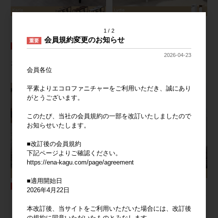
1
2
【幅20cm】Lydie USBポート&コンセ
会員規約変更のお知らせ
重要
ント付サイドテーブル
2026-04-23
【3点セット】Karla 木目調/大理石柄ネ
ストテーブル
会員各位
平素よりエコロファニチャーをご利用いただき、誠にあり
がとうございます。
このたび、当社の会員規約の一部を改訂いたしましたので
お知らせいたします。
■改訂後の会員規約
下記ページよりご確認ください。
https://ena-kagu.com/page/agreement
■適用開始日
2026年4月22日
【幅80cm】収納付きセンターテーブル
【幅80cm】大理石柄引き出し付きセン
ターテーブル
本改訂後、当サイトをご利用いただいた場合には、改訂後
の規約に同意いただいたものとみなします。