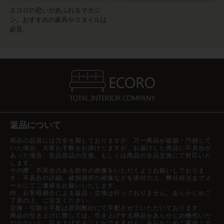
エコロの思いがあふれるマガジ
ン。おすすめの家具やスタイルは
必見。
返品について
商品の品質には万全を期しておりますが、万一商品が破損・汚損して
いた場合、大変お手数をお掛けしますが、お届けした商品に不具合が
あった場合、良品部品の交換、もしくは商品の全品交換にて対応いた
します。
その際、不具合のある部分の画像をいただくようお願いしておりま
す。不具合の詳細、破損個所の画像などを添付の上、弊社担当までメ
ールにてご連絡をお願いいたします。
尚、お客様都合による返品・交換は行っておりません。あらかじめご
了承の上、ご注文ください。
交換・引取り手配は原則弊社にて手配させていただいております。
商品の引き上げに際しては、引き上げする商品をあらかじめ梱包いた
だかないと、引き上げすることができません。あらかじめご案内よろ