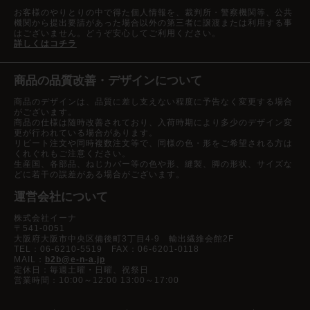
お客様のやりとりの中で得た個人情報を、裁判所・警察機関等、公共
機関から提出要請があった場合以外の第三者に譲渡または利用する事
はございません。どうぞ安心してご利用ください。
詳しくはコチラ
商品の品質改善・デザインについて
商品のデザインは、品質に差し支えない程度に予告なく変更する場合
がございます。
商品の仕様は随時改善されており、入荷時期により多少のデザイン変
更が行われている場合があります。
リピート注文や同時複数注文等で、同様の色・形をご希望される方は
くれぐれもご注意ください。
生産国、各部品、ねじカバー等の色や形、縫製、脚の形状、サイズな
どに若干の誤差がある場合がございます。
運営会社について
株式会社イーナ
〒541-0051
大阪府大阪市中央区備後町3丁目4-9 輸出繊維会館2F
TEL：06-6210-5519 FAX：06-6201-0118
MAIL：
b2b@e-n-a.jp
定休日：毎週土曜・日曜、祝祭日
営業時間：10:00～12:00 13:00～17:00