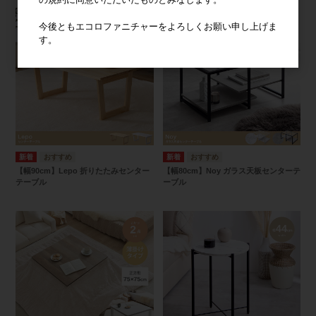
今後ともエコロファニチャーをよろしくお願い申し上げま
す。
【幅90cm】Lepo 折りたたみセンター
【幅80cm】Noy ガラス天板センターテ
テーブル
ーブル