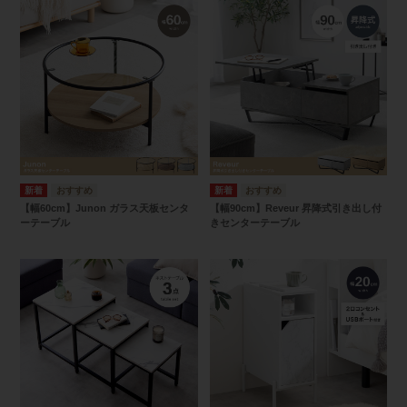
【幅60cm】Junon ガラス天板センタ
【幅90cm】Reveur 昇降式引き出し付
ーテーブル
きセンターテーブル