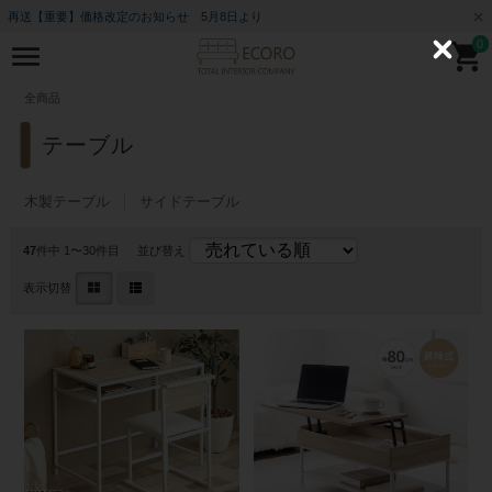
再送【重要】価格改定のお知らせ 5月8日より
0
C
l
o
全商品
s
e
テーブル
木製テーブル
サイドテーブル
47
件中 1〜30件目
並び替え
表示切替