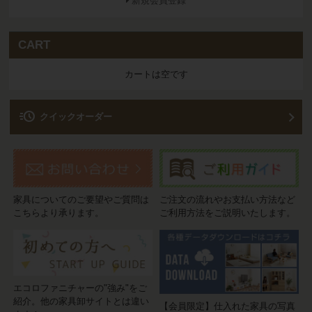
新規会員登録
CART
カートは空です
acute
クイックオーダー
家具についてのご要望やご質問は
ご注文の流れやお支払い方法など
こちらより承ります。
ご利用方法をご説明いたします。
エコロファニチャーの"強み"をご
紹介。他の家具卸サイトとは違い
【会員限定】仕入れた家具の写真