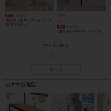
【正方形:天板 75cm×75cm】こたつ&
掛け布団2点セット
【幅44cm】Kaffee サイドテーブル
47
件中 1〜30件目
1
2
おすすめ商品