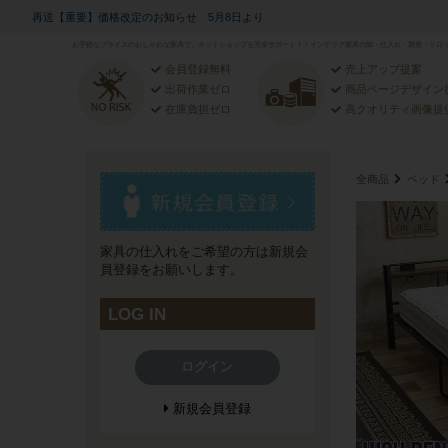
再送【重要】価格改定のお知らせ 5月8日より
お手軽なプライスのおしゃれな家具で、ネットショップを完全サポート！！インテリア家具の卸・仕入れ・製造・ドロッ
会員登録無料
売上アップ提案
出荷作業ゼロ
商品ページデザイン
在庫負担ゼロ
高クオリティ画像提
全商品
ベッド
家具の仕入れをご希望の方は新規会
員登録をお願いします。
LOG IN
ログイン
新規会員登録