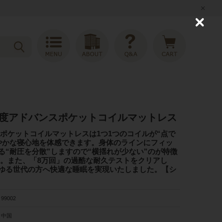
C
l
o
s
e
密度アドバンスポケットコイルマットレス
。ポケットコイルマットレスは1つ1つのコイルが“点で
やかな寝心地を体感できます。身体のラインにフィッ
る“耐圧を分散”しますので“横揺れが少ない”のが特徴
す。また、「8万回」の過酷な耐久テストをクリアし
ゆる世代の方へ快適な睡眠を実現いたしました。【シ
99002
中国