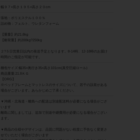
幅９７×長さ１９５×高さ２０cm
張地：ポリエステル１００％
詰め物：フェルト、ウレタンフォーム
【重量】約21.8kg
【耐荷重】約200kg?250kg
２?５日営業日以内の発送予定となります。8-14時、12-18時のお届け
時間のご指定が可能です。
梱包サイズ:幅35×奥行き35×高さ101cm(真空圧縮ロール)
商品重量:21.8ＫＧ
【ORG】
※ベッドフレームとマットレスのサイズについて、若干の誤差がある
場合がございます。あらかじめご了承ください。
▼沖縄・北海道・離島への配送は別途配送料が必要になる場合がござ
います
離島に関しましては、追加で別途中継費用が必要になる場合がござい
ます。
▼商品の仕様やデザインは、品質に問題がない程度に予告なく変更さ
せていただく場合がございます