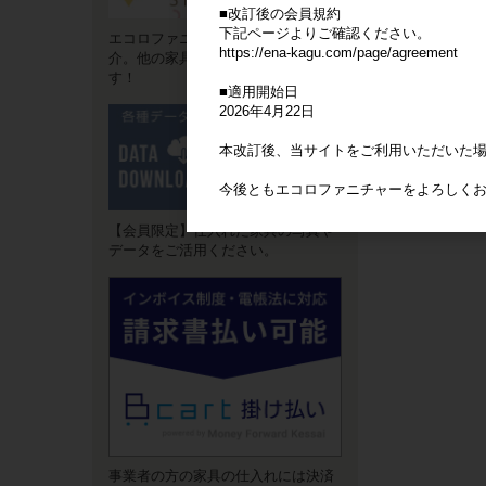
■改訂後の会員規約
下記ページよりご確認ください。
エコロファニチャーの"強み"をご紹
https://ena-kagu.com/page/agreement
介。他の家具卸サイトとは違いま
す！
■適用開始日
2026年4月22日
本改訂後、当サイトをご利用いただいた
今後ともエコロファニチャーをよろしく
【会員限定】仕入れた家具の写真や
データをご活用ください。
事業者の方の家具の仕入れには決済