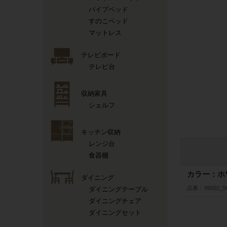
パイプベッド
すのこベッド
マットレス
テレビボード
テレビ台
収納家具
シェルフ
キッチン収納
レンジ台
食器棚
カラー：ホ
ダイニング
品番
99002_
ダイニングテーブル
ダイニングチェア
ダイニングセット