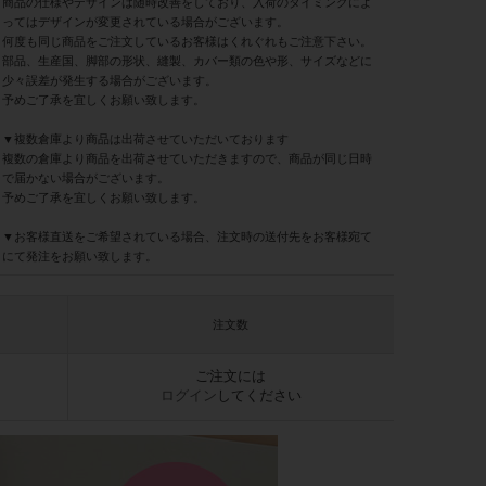
商品の仕様やデザインは随時改善をしており、入荷のタイミングによ
ってはデザインが変更されている場合がございます。
何度も同じ商品をご注文しているお客様はくれぐれもご注意下さい。
部品、生産国、脚部の形状、縫製、カバー類の色や形、サイズなどに
少々誤差が発生する場合がございます。
予めご了承を宜しくお願い致します。
▼複数倉庫より商品は出荷させていただいております
複数の倉庫より商品を出荷させていただきますので、商品が同じ日時
で届かない場合がございます。
予めご了承を宜しくお願い致します。
▼お客様直送をご希望されている場合、注文時の送付先をお客様宛て
にて発注をお願い致します。
注文数
ご注文には
ログイン
してください