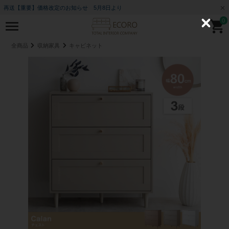
再送【重要】価格改定のお知らせ 5月8日より
0
C
l
o
全商品
収納家具
キャビネット
s
e