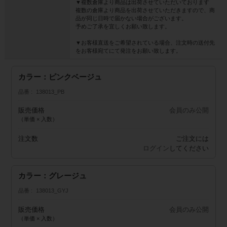
▼複数倉庫より商品は出荷させていただいております
複数の倉庫より商品を出荷させていただきますので、商
品が同じ日時で届かない場合がございます。
予めご了承を宜しくお願い致します。
▼お客様直送をご希望されている場合、注文時の送付先
をお客様宛てにて発注をお願い致します。
カラー：ピンクベージュ
品番
138013_PB
販売価格
会員のみ公開
（単価 × 入数）
注文数
ご注文には
ログイン
してください
カラー：グレージュ
品番
138013_GYJ
販売価格
会員のみ公開
（単価 × 入数）