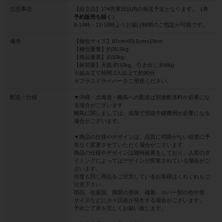
注意事項
【組立品】1?4営業日以内の発送予定となります。
（※
予約販売を除く）
8-14時・12-18時よりお届け時間のご指定が可能です。
備考
【梱包サイズ】87cm×59.5cm×19cm
【梱包重量】約35.5kg
【商品重量】約33kg
【耐荷重】天板:約10kg、引き出し:約6kg
※組み立て時間:2人以上で約90分
※プラスドライバーをご用意ください。
配送・仕様
▼沖縄・北海道・離島への配送は別途配送料が必要にな
る場合がございます
離島に関しましては、追加で別途中継費用が必要になる
場合がございます。
▼商品の仕様やデザインは、品質に問題がない程度に予
告なく変更させていただく場合がございます
商品の仕様やデザインは随時改善をしており、入荷のタ
イミングによってはデザインが変更されている場合がご
ざいます。
何度も同じ商品をご注文しているお客様はくれぐれもご
注意下さい。
部品、生産国、脚部の形状、縫製、カバー類の色や形、
サイズなどに少々誤差が発生する場合がございます。
予めご了承を宜しくお願い致します。