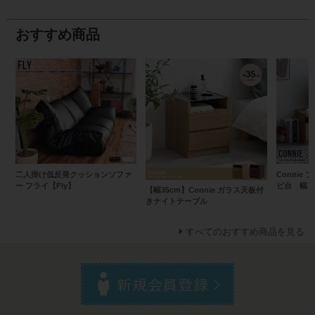
おすすめ商品
二人掛け低反発クッションソファ
Connie
ー フライ【Fly】
ビ台 幅10
【幅35cm】Connie ガラス天板付
きナイトテーブル
すべてのおすすめ商品を見る