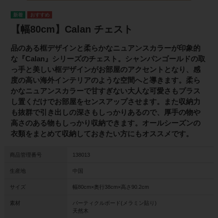
【幅80cm】Calan チェスト
品のある框デザインと柔らかなニュアンスカラーが印象的
な『Calan』シリーズのチェスト。シャンパンゴールドの取
っ手と美しい框デザインがお部屋のアクセントとなり、感
度の高い海外インテリアのような空間へと導きます。柔ら
かなニュアンスカラーで甘すぎない大人な可愛さもプラス
し置くだけでお部屋をセンスアップさせます。また収納力
も抜群で引き出しの深さもしっかりあるので、厚手の物や
高さのある物もしっかり収納できます。オールシーズンの
衣類をまとめて収納しておきたい方にもオススメです。
商品管理番号
138013
生産地
中国
サイズ
幅80cm×奥行38cm×高さ90.2cm
素材
パーティクルボード(メラミン貼り)
天然木