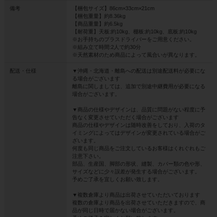
備考
【梱包サイズ】86cm×33cm×21cm
【梱包重量】約8.36kg
【商品重量】約6.5kg
【耐荷重】天板:約10kg、棚板:約10kg、底板:約10kg
※お手持ちのプラスドライバーをご用意ください。
※組み立て時間:2人で約30分
※天然素材のため商品によって風合いが異なります。
配送・仕様
▼沖縄・北海道・離島への配送は別途配送料が必要にな
る場合がございます
離島に関しましては、追加で別途中継費用が必要になる
場合がございます。
▼商品の仕様やデザインは、品質に問題がない程度に予
告なく変更させていただく場合がございます
商品の仕様やデザインは随時改善をしており、入荷のタ
イミングによってはデザインが変更されている場合がご
ざいます。
何度も同じ商品をご注文しているお客様はくれぐれもご
注意下さい。
部品、生産国、脚部の形状、縫製、カバー類の色や形、
サイズなどに少々誤差が発生する場合がございます。
予めご了承を宜しくお願い致します。
▼複数倉庫より商品は出荷させていただいております
複数の倉庫より商品を出荷させていただきますので、商
品が同じ日時で届かない場合がございます。