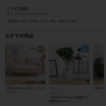
おすすめ商品
【単品】Moss 2人掛けコーデュロ
【幅174c
イソファ
【高さ90cm】Nature 光触媒人工
観葉植物 カポック