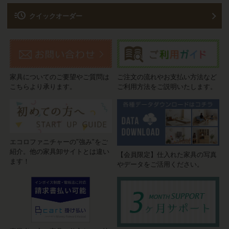
acute
クイックオーダー
家具についてのご要望やご質問は
ご注文の流れやお支払い方法など
こちらより承ります。
ご利用方法をご説明いたします。
エコロファニチャーの"強み"をご
紹介。他の家具卸サイトとは違い
【会員限定】仕入れた家具の写真
ます！
やデータをご活用ください。