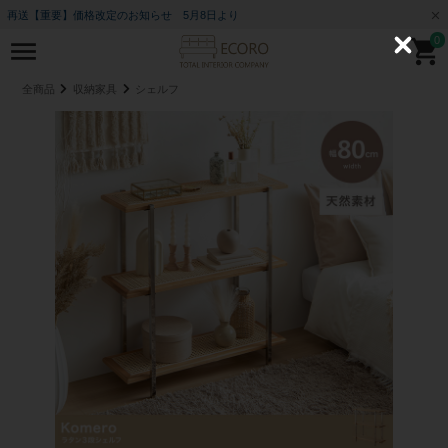
再送【重要】価格改定のお知らせ 5月8日より
0
C
l
o
全商品
収納家具
シェルフ
s
e