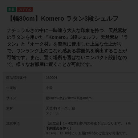
【幅80cm】Komero ラタン3段シェルフ
ナチュラルさの中に一味違う大人な印象を持つ、天然素材
のラタンを用いた『Komero』3段シェルフ。天然素材『ラ
タン』と『オーク材』を贅沢に使用した上品な仕上がり
で、ワンランク上のこなれ感ある雰囲気を演出することが
可能です。また、置く場所を選ばないコンパクト設計なの
で、様々なお部屋に置くことが可能です。
商品管理番号
160004
生産地
中国
サイズ
幅80cm×奥行28cm×高さ80cm
素材
天然木(オーク)、藤
スチール
注意事項
【組立品】1～4営業日以内の発送予定となります。
（※
予約販売を除く）
8-14時・12-18時よりお届け時間のご指定が可能です。