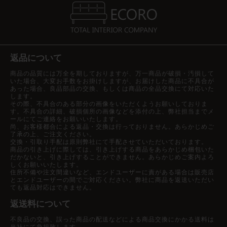
返品について
商品の品質には万全を期しておりますが、万一商品が破損・汚損して
いた場合、大変お手数をお掛けしますが、お届けした商品に不具合が
あった場合、良品部品の交換、もしくは商品の全品交換にて対応いた
します。
その際、不具合のある部分の画像をいただくようお願いしておりま
す。不具合の詳細、破損個所の画像などを添付の上、弊社担当までメ
ールにてご連絡をお願いいたします。
尚、お客様都合による返品・交換は行っておりません。あらかじめご
了承の上、ご注文ください。
交換・引取り手配は原則弊社にて手配させていただいております。
商品の引き上げに際しては、引き上げする商品をあらかじめ梱包いた
だかないと、引き上げすることができません。あらかじめご案内よろ
しくお願いいたします。
住所不備や注文間違いなど、エンドユーザーに責がある場合は販売店
とエンドユーザーの間でご対応ください。弊社に商品を返送いただい
ても返品対応はできません。
返送料について
不良品の交換、誤った商品の配送などによる商品交換にかかる送料は
当社にて負担致します。