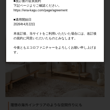
■改訂後の会員規約
下記ページよりご確認ください。
https://ena-kagu.com/page/agreement
■適用開始日
2026年4月22日
本改訂後、当サイトをご利用いただいた場合には、改訂後
の規約に同意いただいたものとみなします。
今後ともエコロファニチャーをよろしくお願い申し上げま
す。