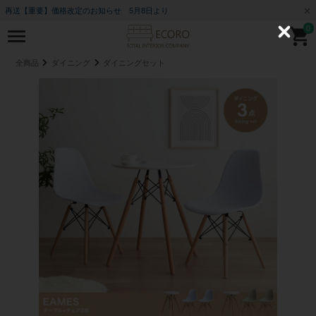
再送【重要】価格改定のお知らせ 5月8日より
0
C
l
o
全商品
ダイニング
ダイニングセット
s
e