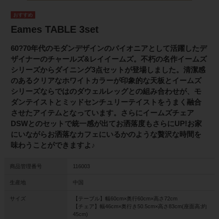
Eames TABLE 3set
60?70年代のモダンデザインのパイオニアとして活躍したデ
ザイナーのチャールズ&レイイームズ。不朽の名作イームズ
シリーズからダイニング3点セットが登場しました。清潔感
のあるクリアなホワイトカラーが印象的な天板とイームズ
シリーズならではのダウェルレッグとの組み合わせが、モ
ダンテイストとミッドセンチュリーテイストをうまく融合
させたアイテムとなっています。さらにイームズチェア
DSWとのセットで統一感が出てお洒落度もさらにUP!お家
にいながらお洒落なカフェにいるかのような贅沢な時間を
味わうことができますよ♪
商品管理番号
116003
生産地
中国
サイズ
【テーブル】幅60cm×奥行60cm×高さ72cm
【チェア】幅46cm×奥行き50.5cm×高さ83cm(座面高:約
45cm)