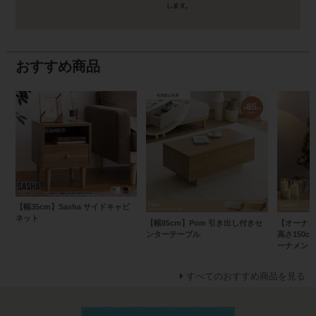
おすすめ商品
【幅35cm】Sasha サイドキャビ
ネット
【幅85cm】Pom 引き出し付きセ
【オーナメ
ンターテーブル
高さ150c
ーナメント
すべてのおすすめ商品を見る