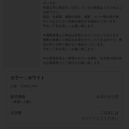
ざいます。
何度も同じ商品をご注文しているお客様はくれぐれもご
注意下さい。
部品、生産国、脚部の形状、縫製、カバー類の色や形、
サイズなどに少々誤差が発生する場合がございます。
予めご了承を宜しくお願い致します。
▼複数倉庫より商品は出荷させていただいております
複数の倉庫より商品を出荷させていただきますので、商
品が同じ日時で届かない場合がございます。
予めご了承を宜しくお願い致します。
▼お客様直送をご希望されている場合、注文時の送付先
をお客様宛てにて発注をお願い致します。
カラー：ホワイト
品番
116003_WH
販売価格
会員のみ公開
（単価 × 入数）
注文数
ご注文には
ログイン
してください