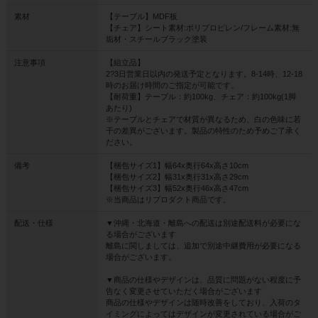
素材
【テーブル】MDF板
【チェア】シート素材:ポリプロピレン/フレーム素材:無
垢材・スチールブラック塗装
注意事項
【組立品】
2?3日営業日以内の発送予定となります。8-14時、12-18
時のお届け時間のご指定が可能です。
【耐荷重】テーブル：約100kg、チェア：約100kg(1脚
あたり)
※テーブルとチェアで材質が異なるため、白の色味に若
干の差異がございます。製品の特性のため予めご了承く
ださい。
備考
【梱包サイズ1】幅64x奥行64x高さ10cm
【梱包サイズ2】幅31x奥行31x高さ29cm
【梱包サイズ3】幅52x奥行46x高さ47cm
※当商品はリプロダクト商品です。
配送・仕様
▼沖縄・北海道・離島への配送は別途配送料が必要にな
る場合がございます
離島に関しましては、追加で別途中継費用が必要になる
場合がございます。
▼商品の仕様やデザインは、品質に問題がない程度に予
告なく変更させていただく場合がございます
商品の仕様やデザインは随時改善をしており、入荷のタ
イミングによってはデザインが変更されている場合がご