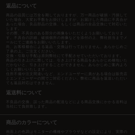
返品について
商品の品質には万全を期しておりますが、万一商品が破損・汚損して
いた場合、大変お手数をお掛けしますが、お届けした商品に不具合が
あった場合、良品部品の交換、もしくは商品の全品交換にて対応いた
します。
その際、不具合のある部分の画像をいただくようお願いしておりま
す。不具合の詳細、破損個所の画像などを添付の上、弊社担当までメ
ールにてご連絡をお願いいたします。
尚、お客様都合による返品・交換は行っておりません。あらかじめご
了承の上、ご注文ください。
交換・引取り手配は原則弊社にて手配させていただいております。
商品の引き上げに際しては、引き上げする商品をあらかじめ梱包いた
だかないと、引き上げすることができません。あらかじめご案内よろ
しくお願いいたします。
住所不備や注文間違いなど、エンドユーザーに責がある場合は販売店
とエンドユーザーの間でご対応ください。弊社に商品を返送いただい
ても返品対応はできません。
返送料について
不良品の交換、誤った商品の配送などによる商品交換にかかる送料は
当社にて負担致します。
商品のカラーについて
画面上の色調はモニターの機種やブラウザなどの設定により、実際の