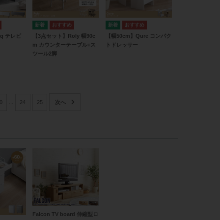
nq テレビ
【3点セット】Roly 幅90c
【幅50cm】Qure コンパク
m カウンターテーブル+ス
トドレッサー
ツール2脚
0
...
24
25
Falcon TV board 伸縮型ロ