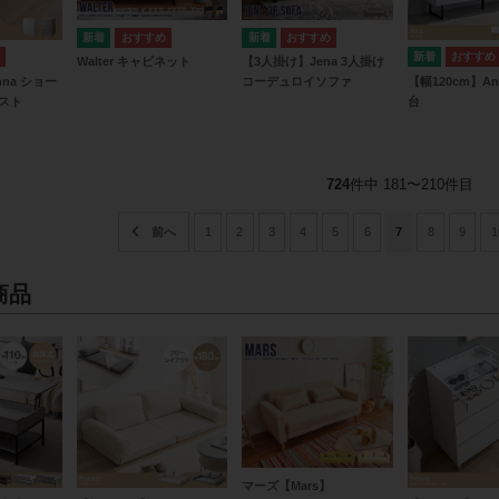
Walter キャビネット
【3人掛け】Jena 3人掛け
nna ショー
【幅120cm】A
コーデュロイソファ
スト
台
724
件中 181〜210件目
1
2
3
4
5
6
7
8
9
1
商品
マーズ【Mars】