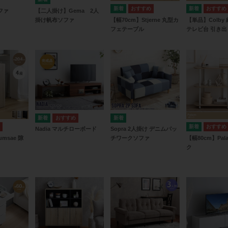
ソファ
【二人掛け】Gema 2人
【幅70cm】Stjerne 丸型カ
【単品】Colby
掛け帆布ソファ
フェテーブル
テレビ台 引き出
Nadia マルチローボード
Sopra 2人掛け デニムパッ
umsae 隙
【幅80cm】Pal
チワークソファ
ク