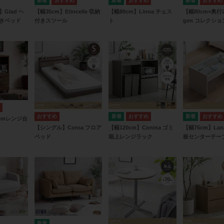
Glad ヘ
【幅35cm】Etincelle 収納
【幅80cm】Linoa チェス
【幅80cm×奥行2
きベッド
付きスツール
ト
gen コレクシ
0cmレンジ台
【シングル】Coroa フロア
【幅120cm】Conina ゴミ
【幅75cm】La
ベッド
箱上レンジラック
板センターテー