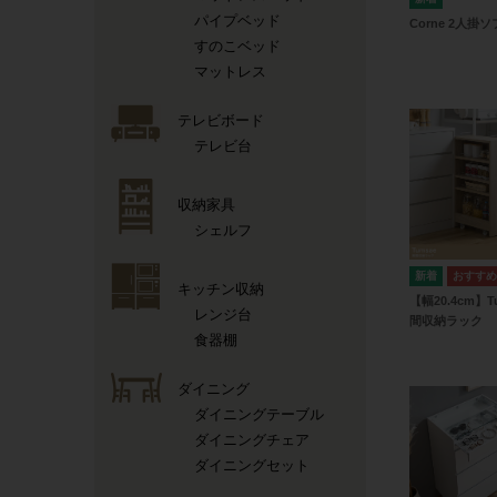
パイプベッド
Corne 2人掛
すのこベッド
マットレス
テレビボード
テレビ台
収納家具
シェルフ
キッチン収納
【幅20.4cm】T
レンジ台
間収納ラック
食器棚
ダイニング
ダイニングテーブル
ダイニングチェア
ダイニングセット