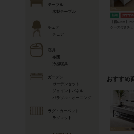
テーブル
木製テーブル
【幅60cm】Pa
チェア
ケース付きチェ
チェア
寝具
布団
冷感寝具
ガーデン
おすすめ
ガーデンセット
ジョイントパネル
パラソル・オーニング
ラグ・カーペット
ラグマット