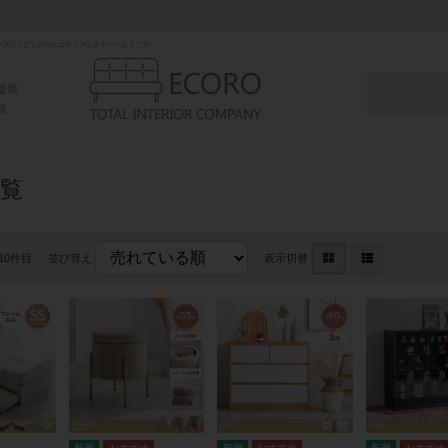
プシッピングのエコロファニチャーへようこそ♪
提供
供
覧
210件目
並び替え
表示切替