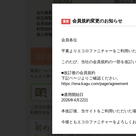
MENU
【幅110cm】
ーテーブル
会社概要
特定商取引法に基づく表記
会員規約変更のお知らせ
重要
会員規約
利用規約
個人情報保護方針
会員各位
平素よりエコロファニチャーをご利用い
このたび、当社の会員規約の一部を改訂
家具についてのご要望やご質問はこ
■改訂後の会員規約
ちらより承ります。
下記ページよりご確認ください。
https://ena-kagu.com/page/agreement
■適用開始日
2026年4月22日
ご注文の流れやお支払い方法などご
本改訂後、当サイトをご利用いただいた
利用方法をご説明いたします。
今後ともエコロファニチャーをよろしく