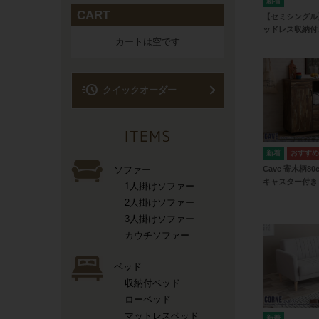
CART
【セミシングル】
ッドレス収納付
カートは空です
acute
クイックオーダー
ソファー
Cave 寄木柄8
キャスター付き
1人掛けソファー
2人掛けソファー
3人掛けソファー
カウチソファー
ベッド
収納付ベッド
ローベッド
マットレスベッド