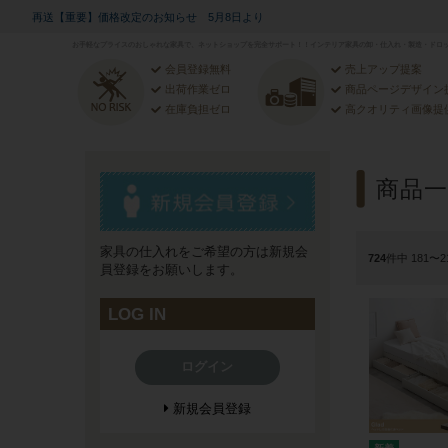
再送【重要】価格改定のお知らせ 5月8日より
お手軽なプライスのおしゃれな家具で、ネットショップを完全サポート！！インテリア家具の卸・仕入れ・製造・ドロッ
会員登録無料
売上アップ提案
出荷作業ゼロ
商品ページデザイン
在庫負担ゼロ
高クオリティ画像提
商品一
家具の仕入れをご希望の方は新規会
724
件中 181〜
員登録をお願いします。
LOG IN
ログイン
新規会員登録