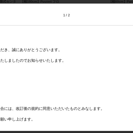
昇降式センタ
【幅180cm】Puuteri フロ
【幅60cm】Pan
アーソファ
ケース付きチェ
1
2
ただき、誠にありがとうございます。
いたしましたのでお知らせいたします。
場合には、改訂後の規約に同意いただいたものとみなします。
お願い申し上げます。