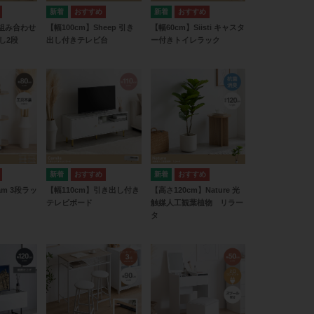
 組み合わせ
【幅100cm】Sheep 引き
【幅60cm】Siisti キャスタ
し2段
出し付きテレビ台
ー付きトイレラック
am 3段ラッ
【幅110cm】引き出し付き
【高さ120cm】Nature 光
テレビボード
触媒人工観葉植物 リラー
タ