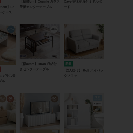
【幅85cm】Connie ガラス
Cave 寄木柄扉付ミドルボ
8cm】Le
天板センターテーブル
ード
ョンケース
【幅80cm】Ruan 収納付
きセンターテーブル
【2人掛け】 Rolf ハイバッ
na ガラス天
クソファ
ブル