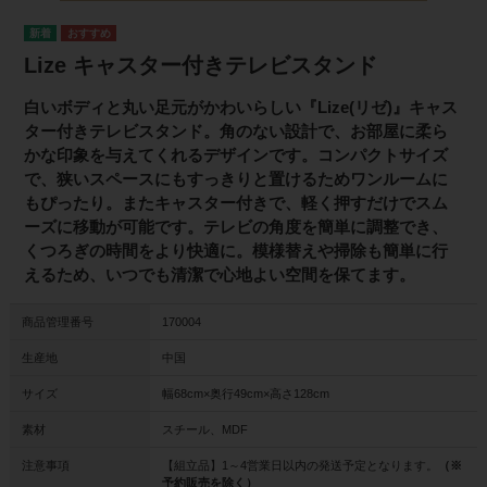
Lize キャスター付きテレビスタンド
白いボディと丸い足元がかわいらしい『Lize(リゼ)』キャス
ター付きテレビスタンド。角のない設計で、お部屋に柔ら
かな印象を与えてくれるデザインです。コンパクトサイズ
で、狭いスペースにもすっきりと置けるためワンルームに
もぴったり。またキャスター付きで、軽く押すだけでスム
ーズに移動が可能です。テレビの角度を簡単に調整でき、
くつろぎの時間をより快適に。模様替えや掃除も簡単に行
えるため、いつでも清潔で心地よい空間を保てます。
商品管理番号
170004
生産地
中国
サイズ
幅68cm×奥行49cm×高さ128cm
素材
スチール、MDF
注意事項
【組立品】1～4営業日以内の発送予定となります。
（※
予約販売を除く）