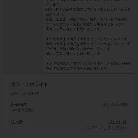
ざいます。
何度も同じ商品をご注文しているお客様はくれぐれもご
注意下さい。
部品、生産国、脚部の形状、縫製、カバー類の色や形、
サイズなどに少々誤差が発生する場合がございます。
予めご了承を宜しくお願い致します。
▼複数倉庫より商品は出荷させていただいております
複数の倉庫より商品を出荷させていただきますので、商
品が同じ日時で届かない場合がございます。
予めご了承を宜しくお願い致します。
▼お客様直送をご希望されている場合、注文時の送付先
をお客様宛てにて発注をお願い致します。
カラー：ホワイト
品番
170004_WH
販売価格
会員のみ公開
（単価 × 入数）
注文数
ご注文には
ログイン
してください