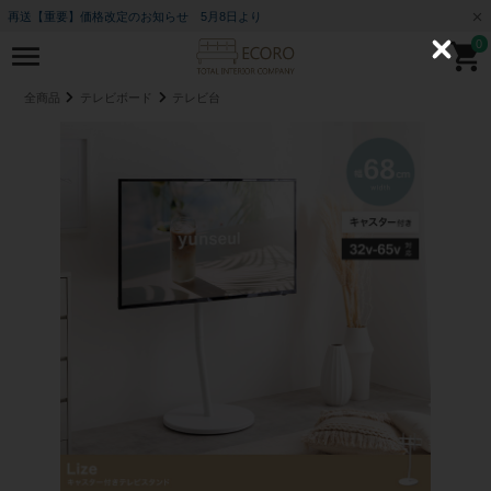
再送【重要】価格改定のお知らせ 5月8日より
0
C
l
o
全商品
テレビボード
テレビ台
s
e