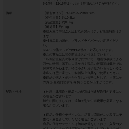
8-14時・12-18時よりお届け時間のご指定が可能です。
備考
【梱包サイズ】74.5cm×53cm×12cm
【梱包重量】約10.8kg
【商品重量】約8.5kg
【耐荷重】約40kg
※組み立て時間:2人以上で約30分（テレビ設置時間は含
まず）
※付属工具のほか、プラスドライバーをご用意くださ
い。
※32～65型テレビのVESA規格に対応しています。
※この商品には転倒防止金具が付属しています。
※転倒防止金具の取り付けについて：地震や事故による
万一の転倒、落下によるケガや製品の破損等は弊社では
保障できかねます。特に小さいお子様のいらっしゃるご
家庭では壁に寄せて、転倒防止金具をご使用ください。
※商品の購入・使用から生じた損害に対して、当店はそ
の責任(金銭的補償等)を負うことが出来かねます。
配送・仕様
▼沖縄・北海道・離島への配送は別途配送料が必要にな
る場合がございます
離島に関しましては、追加で別途中継費用が必要になる
場合がございます。
▼商品の仕様やデザインは、品質に問題がない程度に予
告なく変更させていただく場合がございます
商品の仕様やデザインは随時改善をしており、入荷のタ
イミングによってはデザインが変更されている場合がご