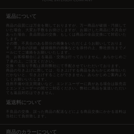
返品について
商品の品質には万全を期しておりますが、万一商品が破損・汚損して
いた場合、大変お手数をお掛けしますが、お届けした商品に不具合が
あった場合、良品部品の交換、もしくは商品の全品交換にて対応いた
します。
その際、不具合のある部分の画像をいただくようお願いしておりま
す。不具合の詳細、破損個所の画像などを添付の上、弊社担当までメ
ールにてご連絡をお願いいたします。
尚、お客様都合による返品・交換は行っておりません。あらかじめご
了承の上、ご注文ください。
交換・引取り手配は原則弊社にて手配させていただいております。
商品の引き上げに際しては、引き上げする商品をあらかじめ梱包いた
だかないと、引き上げすることができません。あらかじめご案内よろ
しくお願いいたします。
住所不備や注文間違いなど、エンドユーザーに責がある場合は販売店
とエンドユーザーの間でご対応ください。弊社に商品を返送いただい
ても返品対応はできません。
返送料について
不良品の交換、誤った商品の配送などによる商品交換にかかる送料は
当社にて負担致します。
商品のカラーについて