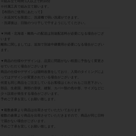
※組み立て時間:1人以上で約10分
※付属工具で組み立て願います。
【布団のご使用にあたって】
・水温30℃を限度に、洗濯機で弱い洗濯ができます。
・洗濯後は、日陰のつり干しで干すようにしてください。
▼沖縄・北海道・離島への配送は別途配送料が必要になる場合がござ
います
離島に関しましては、追加で別途中継費用が必要になる場合がござい
ます。
▼商品の仕様やデザインは、品質に問題がない程度に予告なく変更さ
せていただく場合がございます
商品の仕様やデザインは随時改善をしており、入荷のタイミングによ
ってはデザインが変更されている場合がございます。
何度も同じ商品をご注文しているお客様はくれぐれもご注意下さい。
部品、生産国、脚部の形状、縫製、カバー類の色や形、サイズなどに
少々誤差が発生する場合がございます。
予めご了承を宜しくお願い致します。
▼複数倉庫より商品は出荷させていただいております
複数の倉庫より商品を出荷させていただきますので、商品が同じ日時
で届かない場合がございます。
予めご了承を宜しくお願い致します。