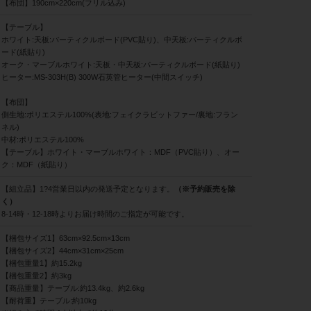
【布団】190cm×220cm(フリル込み)
【テーブル】
ホワイト:天板:パーティクルボード(PVC貼り)、中天板:パーティクルボ
ード(紙貼り)
オーク・マーブルホワイト:天板・中天板:パーティクルボード(紙貼り)
ヒーター:MS-303H(B) 300W石英管ヒーター(中間スイッチ)
【布団】
側生地:ポリエステル100%(表地:フェイクラビットファー/裏地:フラン
ネル)
中材:ポリエステル100%
【テーブル】ホワイト・マーブルホワイト：MDF（PVC貼り）、オー
ク：MDF（紙貼り）
【組立品】1?4営業日以内の発送予定となります。
（※予約販売を除
く）
8-14時・12-18時よりお届け時間のご指定が可能です。
【梱包サイズ1】63cm×92.5cm×13cm
【梱包サイズ2】44cm×31cm×25cm
【梱包重量1】約15.2kg
【梱包重量2】約3kg
【商品重量】テーブル:約13.4kg、約2.6kg
【耐荷重】テーブル:約10kg