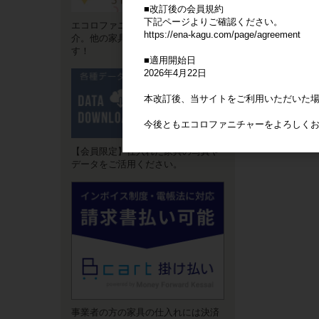
■改訂後の会員規約
下記ページよりご確認ください。
エコロファニチャーの"強み"をご紹
https://ena-kagu.com/page/agreement
介。他の家具卸サイトとは違いま
す！
■適用開始日
2026年4月22日
本改訂後、当サイトをご利用いただいた
今後ともエコロファニチャーをよろしく
【会員限定】仕入れた家具の写真や
データをご活用ください。
事業者の方の家具の仕入れには決済