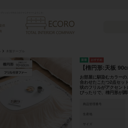
プシッピングのエコロファニチャーへようこそ♪
提供
供
ル
木製テーブル
【楕円形:天板 90
お部屋に馴染むカラーの
合わせたこたつ2点セッ
状のフリルがアクセント
ぴったりで、楕円形が調
商品管理番号
生産地
サイズ