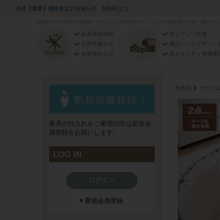
再送【重要】価格改定のお知らせ 5月8日より
お手軽なプライスのおしゃれな家具で、ネットショップを完全サポート！！インテリア家具の卸・仕入れ・製造・ドロッ
会員登録無料
売上アップ提案
出荷作業ゼロ
商品ページデザイン
在庫負担ゼロ
高クオリティ画像提
全商品
テーブ
家具の仕入れをご希望の方は新規会
員登録をお願いします。
LOG IN
ログイン
新規会員登録