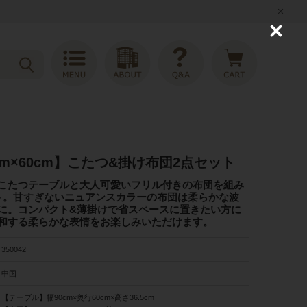
C
l
o
s
e
cm×60cm】こたつ&掛け布団2点セット
こたつテーブルと大人可愛いフリル付きの布団を組み
ト。甘すぎないニュアンスカラーの布団は柔らかな波
に。コンパクト&薄掛けで省スペースに置きたい方に
和する柔らかな表情をお楽しみいただけます。
350042
中国
【テーブル】幅90cm×奥行60cm×高さ36.5cm