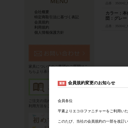
MENU
品番
350042
会社概要
カラー：本
特定商取引法に基づく表記
団：グレー
会員規約
品番
350042
利用規約
個人情報保護方針
家具についてのご要望やご質問はこ
ちらより承ります。
会員規約変更のお知らせ
重要
会員各位
ご注文の流れやお支払い方法などご
利用方法をご説明いたします。
平素よりエコロファニチャーをご利用い
このたび、当社の会員規約の一部を改訂