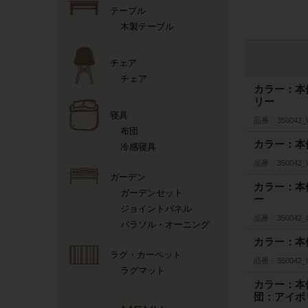
テーブル
木製テーブル
チェア
チェア
カラー：本
リー
寝具
品番
350042_
布団
カラー：本
冷感寝具
品番
350042
ガーデン
カラー：本
ガーデンセット
ー
ジョイントパネル
品番
350042_
パラソル・オーニング
カラー：本
ラグ・カーペット
品番
350042
ラグマット
カラー：本
団：アイボ