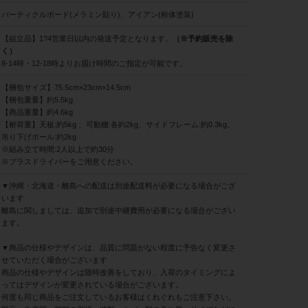
パーティクルボード(メラミン貼り)、アイアン(粉体塗装)
【組立品】1?4営業日以内の発送予定となります。
（※予約販売を除
く）
8-14時・12-18時よりお届け時間のご指定が可能です。
【梱包サイズ】75.5cm×23cm×14.5cm
【梱包重量】約5.5kg
【商品重量】約4.6kg
【耐荷重】天板:約5kg 、可動棚:各約2kg、サイドフレーム:約0.3kg、
吊り下げポール:約2kg
※組み立て時間:2人以上で約30分
※プラスドライバーをご用意ください。
▼沖縄・北海道・離島への配送は別途配送料が必要になる場合がござ
います
離島に関しましては、追加で別途中継費用が必要になる場合がござい
ます。
▼商品の仕様やデザインは、品質に問題がない程度に予告なく変更さ
せていただく場合がございます
商品の仕様やデザインは随時改善をしており、入荷のタイミングによ
ってはデザインが変更されている場合がございます。
何度も同じ商品をご注文しているお客様はくれぐれもご注意下さい。