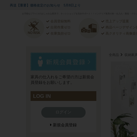
再送【重要】価格改定のお知らせ 5月8日より
お手軽なプライスのおしゃれな家具で、ネットショップを完全サポート！！インテリア家具の卸・仕入れ・製造・ドロッ
会員登録無料
売上アップ提案
出荷作業ゼロ
商品ページデザイン
在庫負担ゼロ
高クオリティ画像提
全商品
収納家
家具の仕入れをご希望の方は新規会
員登録をお願いします。
LOG IN
ログイン
新規会員登録