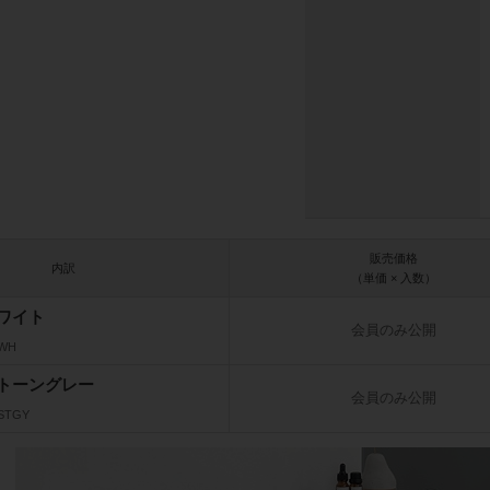
販売価格
内訳
（単価 × 入数）
ワイト
会員のみ公開
_WH
トーングレー
会員のみ公開
_STGY