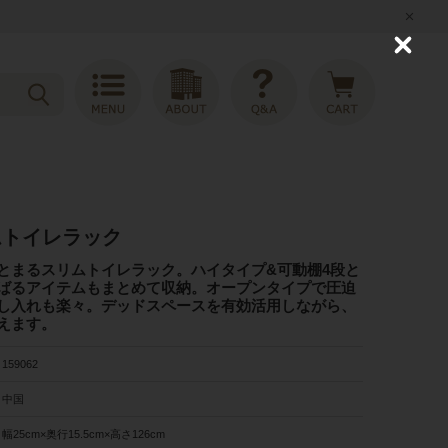
C
l
o
s
e
ムトイレラック
とまるスリムトイレラック。ハイタイプ&可動棚4段と
ばるアイテムもまとめて収納。オープンタイプで圧迫
し入れも楽々。デッドスペースを有効活用しながら、
えます。
159062
中国
幅25cm×奥行15.5cm×高さ126cm