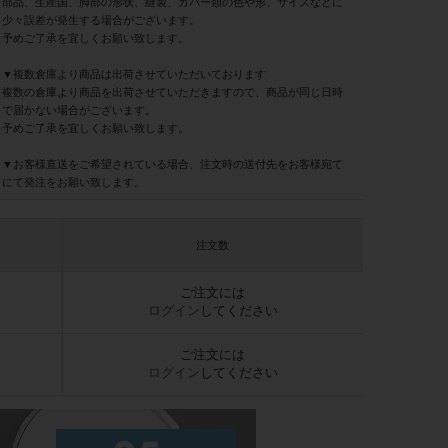
部品、生産国、脚部の形状、縫製、カバー類の色や形、サイズなどに
少々誤差が発生する場合がございます。
予めご了承を宜しくお願い致します。
▼複数倉庫より商品は出荷させていただいております
複数の倉庫より商品を出荷させていただきますので、商品が同じ日時
で届かない場合がございます。
予めご了承を宜しくお願い致します。
▼お客様直送をご希望されている場合、注文時の送付先をお客様宛て
にて発注をお願い致します。
注文数
ご注文には
ログイン
してください
ご注文には
ログイン
してください