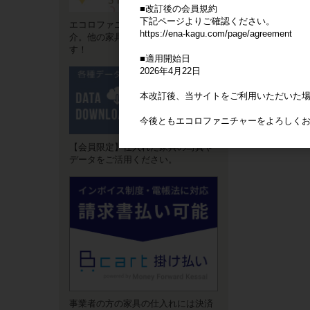
■改訂後の会員規約
下記ページよりご確認ください。
エコロファニチャーの"強み"をご紹
https://ena-kagu.com/page/agreement
介。他の家具卸サイトとは違いま
す！
■適用開始日
2026年4月22日
本改訂後、当サイトをご利用いただいた
今後ともエコロファニチャーをよろしく
【会員限定】仕入れた家具の写真や
データをご活用ください。
事業者の方の家具の仕入れには決済