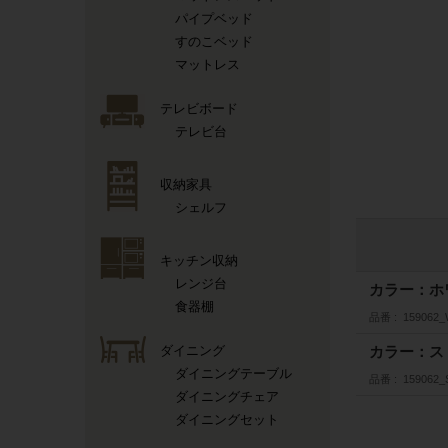
パイプベッド
すのこベッド
マットレス
テレビボード
テレビ台
収納家具
シェルフ
キッチン収納
レンジ台
カラー：ホ
食器棚
品番
159062
ダイニング
カラー：ス
ダイニングテーブル
品番
159062
ダイニングチェア
ダイニングセット