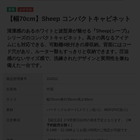
【幅70cm】Sheep コンパクトキャビネット
清潔感のあるホワイトと波型扉が魅せる『Sheep(シープ)』
シリーズのコンパクトキャビネット。高さの異なるアイテ
ムにも対応できる、可動棚4枚付きの扉収納。背面にはコー
ド穴があり、ルーター類もすっきりと収納できます。圧迫
感のないサイズ感で、洗練されたデザインと実用性を兼ね
備えた一台です。
商品管理番号
152012
生産地
中国
サイズ
幅70cm×奥行35cm×高さ80cm
素材
パーティクルボード(メラミン貼り)、MDF(PVC貼り)
注意事項
【組立品】1?4営業日以内の発送予定となります。
（※
予約販売を除く）
8-14時・12-18時よりお届け時間のご指定が可能です。