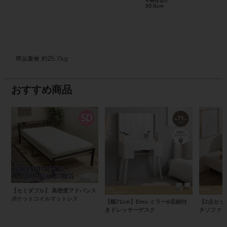
おすすめ商品
【セミダブル】 高密度アドバンス
ポケットコイルマットレス
【幅71cm】Emu ミラー&収納付
【2点セッ
きドレッサーデスク
チソファ