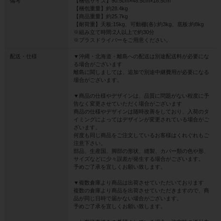
備考
【梱包サイズ】90.5cm×48.5cm×18.5cm
【梱包重量】約28.4kg
【商品重量】約25.7kg
【耐荷重】天板:15kg、可動棚(各):約3kg、底板:約8kg
※組み立て時間:2人以上で約30分
※プラスドライバーをご用意ください。
配送・仕様
▼沖縄・北海道・離島への配送は別途配送料が必要にな
る場合がございます
離島に関しましては、追加で別途中継費用が必要になる
場合がございます。
▼商品の仕様やデザインは、品質に問題がない程度に予
告なく変更させていただく場合がございます
商品の仕様やデザインは随時改善をしており、入荷のタ
イミングによってはデザインが変更されている場合がご
ざいます。
何度も同じ商品をご注文しているお客様はくれぐれもご
注意下さい。
部品、生産国、脚部の形状、縫製、カバー類の色や形、
サイズなどに少々誤差が発生する場合がございます。
予めご了承を宜しくお願い致します。
▼複数倉庫より商品は出荷させていただいております
複数の倉庫より商品を出荷させていただきますので、商
品が同じ日時で届かない場合がございます。
予めご了承を宜しくお願い致します。