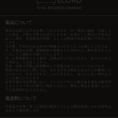
返品について
商品の品質には万全を期しておりますが、万一商品が破損・汚損して
いた場合、大変お手数をお掛けしますが、お届けした商品に不具合が
あった場合、良品部品の交換、もしくは商品の全品交換にて対応いた
します。
その際、不具合のある部分の画像をいただくようお願いしておりま
す。不具合の詳細、破損個所の画像などを添付の上、弊社担当までメ
ールにてご連絡をお願いいたします。
尚、お客様都合による返品・交換は行っておりません。あらかじめご
了承の上、ご注文ください。
交換・引取り手配は原則弊社にて手配させていただいております。
商品の引き上げに際しては、引き上げする商品をあらかじめ梱包いた
だかないと、引き上げすることができません。あらかじめご案内よろ
しくお願いいたします。
住所不備や注文間違いなど、エンドユーザーに責がある場合は販売店
とエンドユーザーの間でご対応ください。弊社に商品を返送いただい
ても返品対応はできません。
返送料について
不良品の交換、誤った商品の配送などによる商品交換にかかる送料は
当社にて負担致します。