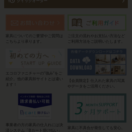
acute
クイックオーダー
家具についてのご要望やご質問は
ご注文の流れやお支払い方法など
こちらより承ります。
ご利用方法をご説明いたします。
エコロファニチャーの"強み"をご
紹介。他の家具卸サイトとは違い
【会員限定】仕入れた家具の写真
ます！
やデータをご活用ください。
事業者の方の家具の仕入れには決
家具に不具合が発生しても安心。
済システム「Bカート掛け払い」