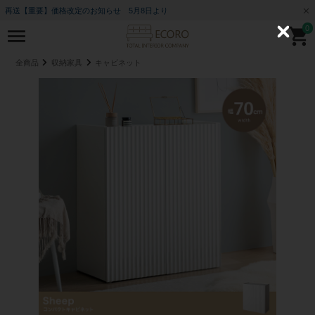
再送【重要】価格改定のお知らせ 5月8日より
0
C
l
o
全商品
収納家具
キャビネット
s
e