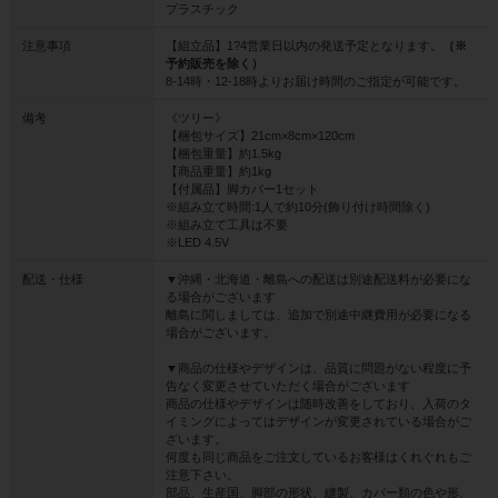
プラスチック
注意事項
【組立品】1?4営業日以内の発送予定となります。
（※
予約販売を除く）
8-14時・12-18時よりお届け時間のご指定が可能です。
備考
《ツリー》
【梱包サイズ】21cm×8cm×120cm
【梱包重量】約1.5kg
【商品重量】約1kg
【付属品】脚カバー1セット
※組み立て時間:1人で約10分(飾り付け時間除く)
※組み立て工具は不要
※LED 4.5V
配送・仕様
▼沖縄・北海道・離島への配送は別途配送料が必要にな
る場合がございます
離島に関しましては、追加で別途中継費用が必要になる
場合がございます。
▼商品の仕様やデザインは、品質に問題がない程度に予
告なく変更させていただく場合がございます
商品の仕様やデザインは随時改善をしており、入荷のタ
イミングによってはデザインが変更されている場合がご
ざいます。
何度も同じ商品をご注文しているお客様はくれぐれもご
注意下さい。
部品、生産国、脚部の形状、縫製、カバー類の色や形、