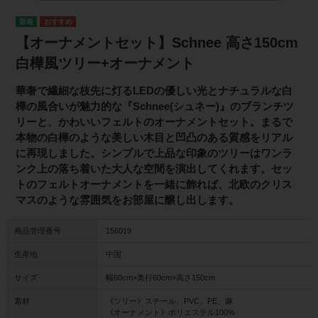
【オーナメントセット】Schnee 高さ150cm
白樺風ツリー+オーナメント
華奢で繊細な枝先に灯るLEDの優しい光とナチュラルな白
樺の風合いが魅力的な『Schnee(シュネー)』のブランチツ
リーと、かわいいフェルトのオーナメントセット。まるで
本物の白樺のような美しい木目と凹凸のある質感をリアル
に再現しました。シンプルで上品な印象のツリーはワンラ
ンク上の落ち着いた大人な空間を演出してくれます。セッ
トのフェルトオーナメントを一緒に飾れば、北欧のクリス
マスのような雰囲気をお部屋に醸し出します。
商品管理番号
156019
生産地
中国
サイズ
幅60cm×奥行60cm×高さ150cm
素材
《ツリー》スチール、PVC、PE、麻
《オーナメント》ポリエステル100%