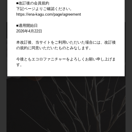
■改訂後の会員規約
下記ページよりご確認ください。
https://ena-kagu.com/page/agreement
■適用開始日
2026年4月22日
本改訂後、当サイトをご利用いただいた場合には、改訂後
の規約に同意いただいたものとみなします。
今後ともエコロファニチャーをよろしくお願い申し上げま
す。