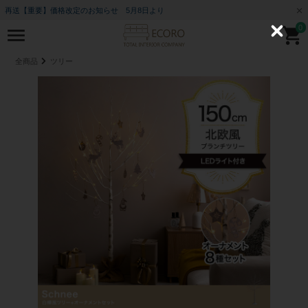
再送【重要】価格改定のお知らせ 5月8日より
0
C
l
o
全商品
ツリー
s
e