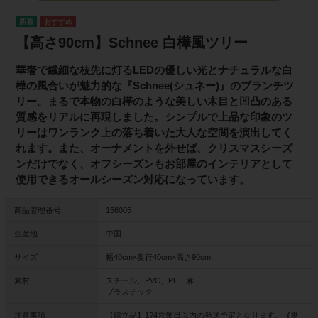
【高さ90cm】Schnee 白樺風ツリー
華奢で繊細な枝先に灯るLEDの優しい光とナチュラルな白
樺の風合いが魅力的な『Schnee(シュネー)』のブランチツ
リー。まるで本物の白樺のような美しい木目と凹凸のある
質感をリアルに再現しました。シンプルで上品な印象のツ
リーはワンランク上の落ち着いた大人な空間を演出してく
れます。また、オーナメントを外せば、クリスマスシーズ
ンだけでなく、オフシーズンもお部屋のインテリアとして
使用できるオールシーズン対応になっています。
商品管理番号
156005
生産地
中国
サイズ
幅40cm×奥行40cm×高さ90cm
素材
スチール、PVC、PE、麻
プラスチック
注意事項
【組立品】1?4営業日以内の発送予定となります。
（※