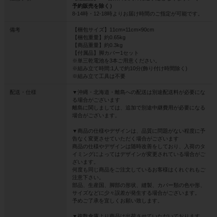
予約販売を除く）
8-14時・12-18時よりお届け時間のご指定が可能です。
備考
【梱包サイズ】11cm×11cm×90cm
【梱包重量】約0.65kg
【商品重量】約0.3kg
【付属品】脚カバー1セット
※単三乾電池を3本ご用意ください。
※組み立て時間:1人で約10分(飾り付け時間除く)
※組み立て工具は不要
配送・仕様
▼沖縄・北海道・離島への配送は別途配送料が必要にな
る場合がございます
離島に関しましては、追加で別途中継費用が必要になる
場合がございます。
▼商品の仕様やデザインは、品質に問題がない程度に予
告なく変更させていただく場合がございます
商品の仕様やデザインは随時改善をしており、入荷のタ
イミングによってはデザインが変更されている場合がご
ざいます。
何度も同じ商品をご注文しているお客様はくれぐれもご
注意下さい。
部品、生産国、脚部の形状、縫製、カバー類の色や形、
サイズなどに少々誤差が発生する場合がございます。
予めご了承を宜しくお願い致します。
▼複数倉庫より商品は出荷させていただいております