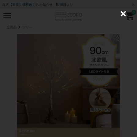
再送【重要】価格改定のお知らせ 5月8日より
0
C
l
o
全商品
ツリー
s
e