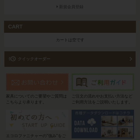
新規会員登録
CART
カートは空です
acute
クイックオーダー
家具についてのご要望やご質問は
ご注文の流れやお支払い方法など
こちらより承ります。
ご利用方法をご説明いたします。
エコロファニチャーの"強み"をご