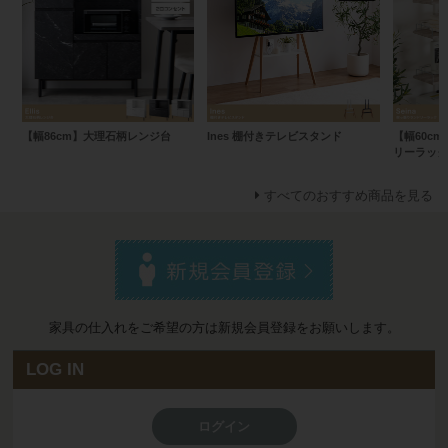
【幅86cm】大理石柄レンジ台
Ines 棚付きテレビスタンド
【幅60cm
リーラック
すべてのおすすめ商品を見る
家具の仕入れをご希望の方は新規会員登録をお願いします。
LOG IN
ログイン