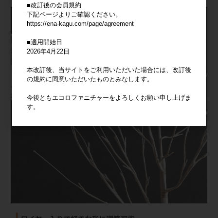
■改訂後の会員規約
下記ページよりご確認ください。
https://ena-kagu.com/page/agreement
■適用開始日
2026年4月22日
本改訂後、当サイトをご利用いただいた場合には、改訂後
の規約に同意いただいたものとみなします。
今後ともエコロファニチャーをよろしくお願い申し上げま
す。