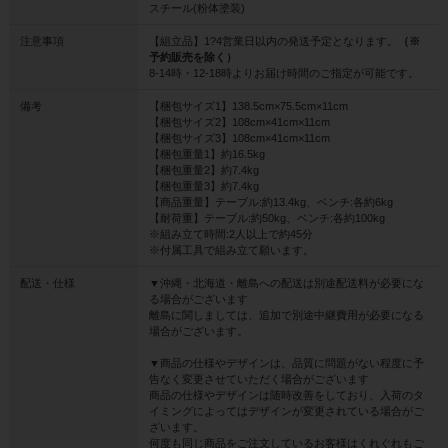
スチール(粉体塗装)
注意事項
【組立品】1?4営業日以内の発送予定となります。
（※
予約販売を除く）
8-14時・12-18時よりお届け時間のご指定が可能です。
備考
【梱包サイズ1】138.5cm×75.5cm×11cm
【梱包サイズ2】108cm×41cm×11cm
【梱包サイズ3】108cm×41cm×11cm
【梱包重量1】約16.5kg
【梱包重量2】約7.4kg
【梱包重量3】約7.4kg
【商品重量】テーブル:約13.4kg、ベンチ:各約6kg
【耐荷重】テーブル:約50kg、ベンチ:各約100kg
※組み立て時間:2人以上で約45分
※付属工具で組み立て願います。
配送・仕様
▼沖縄・北海道・離島への配送は別途配送料が必要にな
る場合がございます
離島に関しましては、追加で別途中継費用が必要になる
場合がございます。
▼商品の仕様やデザインは、品質に問題がない程度に予
告なく変更させていただく場合がございます
商品の仕様やデザインは随時改善をしており、入荷のタ
イミングによってはデザインが変更されている場合がご
ざいます。
何度も同じ商品をご注文しているお客様はくれぐれもご