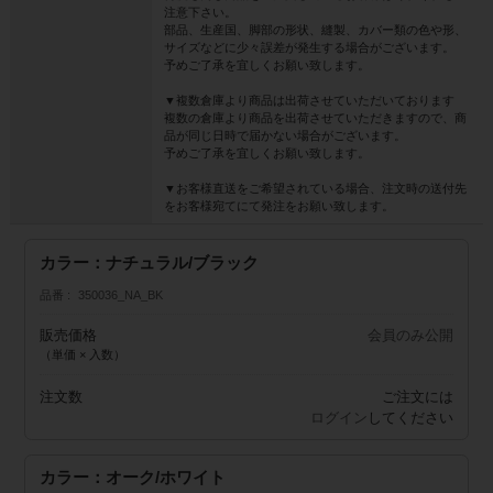
注意下さい。
部品、生産国、脚部の形状、縫製、カバー類の色や形、
サイズなどに少々誤差が発生する場合がございます。
予めご了承を宜しくお願い致します。
▼複数倉庫より商品は出荷させていただいております
複数の倉庫より商品を出荷させていただきますので、商
品が同じ日時で届かない場合がございます。
予めご了承を宜しくお願い致します。
▼お客様直送をご希望されている場合、注文時の送付先
をお客様宛てにて発注をお願い致します。
カラー：ナチュラル/ブラック
品番
350036_NA_BK
販売価格
会員のみ公開
（単価 × 入数）
注文数
ご注文には
ログイン
してください
カラー：オーク/ホワイト