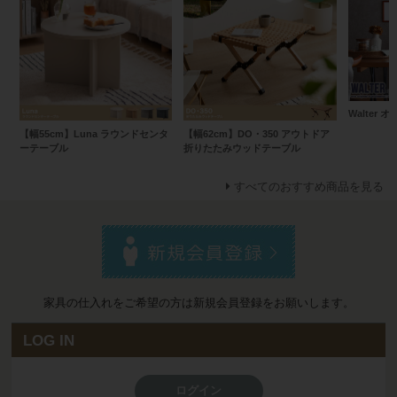
Walter
【幅55cm】Luna ラウンドセンタ
【幅62cm】DO・350 アウトドア
ーテーブル
折りたたみウッドテーブル
すべてのおすすめ商品を見る
家具の仕入れをご希望の方は新規会員登録をお願いします。
LOG IN
ログイン