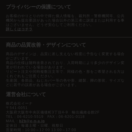
プライバシーの保護について
お客様のやりとりの中で得た個人情報を、裁判所・警察機関等、公共
機関から提出要請があった場合以外の第三者に譲渡または利用する事
はございません。どうぞ安心してご利用ください。
詳しくはコチラ
商品の品質改善・デザインについて
商品のデザインは、品質に差し支えない程度に予告なく変更する場合
がございます。
商品の仕様は随時改善されており、入荷時期により多少のデザイン変
更が行われている場合があります。
リピート注文や同時複数注文等で、同様の色・形をご希望される方は
くれぐれもご注意ください。
生産国、各部品、ねじカバー等の色や形、縫製、脚の形状、サイズな
どに若干の誤差がある場合がございます。
運営会社について
株式会社イーナ
〒541-0051
大阪府大阪市中央区備後町3丁目4-9 輸出繊維会館2F
TEL：06-6210-5519 FAX：06-6201-0118
MAIL：
b2b@e-n-a.jp
定休日：毎週土曜・日曜、祝祭日
営業時間：10:00～12:00 13:00～17:00