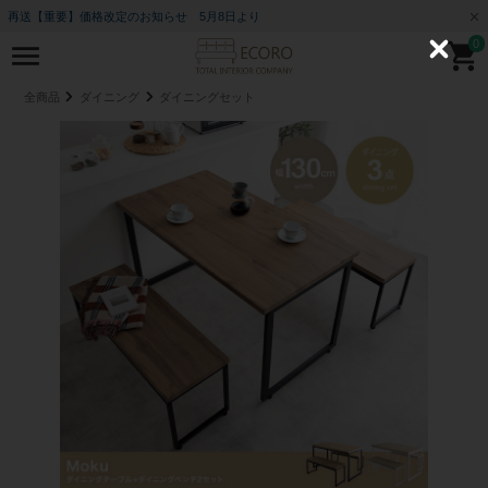
再送【重要】価格改定のお知らせ 5月8日より
0
C
l
o
全商品
ダイニング
ダイニングセット
s
e