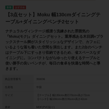
【3点セット】Moku 幅130cmダイニングテ
ーブル+ダイニングベンチ2セット
ナチュラルヴィンテージ感漂う洗練された雰囲気の
『Moku(モク)』ダイニングセット。重厚感ある木目調×ブラ
ックスチール脚がスタイリッシュなデザインで、カフェに
いるような落ち着いた空間を演出します。また2台のベンチ
はテーブル下にすっきり収納できるため、省スペースなダ
イニングに。コンパクトながらゆったり使えるテーブルと
使い勝手の良いベンチが、毎日の食卓を快適な時間へと導
きます。
商品管理番号
350036
生産地
中国
サイズ
【テーブル】幅130cm×奥行70cm×高さ72cm
【ベンチ】幅100cm×奥行35cm×高さ42cm
素材
MDF(PVC貼り)