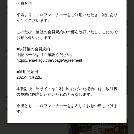
会員各位
家具についてのご要望やご質問は
ご注文の流れやお支払い方法など
こちらより承ります。
ご利用方法をご説明いたします。
平素よりエコロファニチャーをご利用いただき、誠にあり
がとうございます。
このたび、当社の会員規約の一部を改訂いたしましたので
お知らせいたします。
エコロファニチャーの"強み"をご
■改訂後の会員規約
紹介。他の家具卸サイトとは違い
【会員限定】仕入れた家具の写真
下記ページよりご確認ください。
ます！
やデータをご活用ください。
https://ena-kagu.com/page/agreement
■適用開始日
2026年4月22日
本改訂後、当サイトをご利用いただいた場合には、改訂後
の規約に同意いただいたものとみなします。
事業者の方の家具の仕入れには決
家具に不具合が発生しても安心。
済システム「Bカート掛け払い」
信頼の3ヶ月サポート。
今後ともエコロファニチャーをよろしくお願い申し上げま
が便利です。
す。