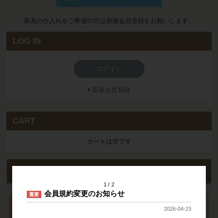
家具の仕入れをご希望の方は新規会員登録をお願いします。
LOG IN
ログイン
新規会員登録
CART
カートは空です
acute
クイックオーダー
1
2
会員規約変更のお知らせ
重要
2026-04-23