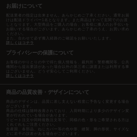
お届けについて
配送業者の指定は出来ません。あらかじめご了承ください。通常お届
けは配送ドライバー1名となります。また商品はすべて玄関でのお渡
しとなります。大型商品をご購入の場合、お客様に搬入のお手伝いを
お願いする場合がございます。あらかじめご了承のうえ、お買い求め
ください。
また、合わせて必ず搬入経路のご確認をお願いいたします。
詳しくはコチラ
プライバシーの保護について
お客様のやりとりの中で得た個人情報を、裁判所・警察機関等、公共
機関から提出要請があった場合以外の第三者に譲渡または利用する事
はございません。どうぞ安心してご利用ください。
詳しくはコチラ
商品の品質改善・デザインについて
商品のデザインは、品質に差し支えない程度に予告なく変更する場合
がございます。
商品の仕様は随時改善されており、入荷時期により多少のデザイン変
更が行われている場合があります。
リピート注文や同時複数注文等で、同様の色・形をご希望される方は
くれぐれもご注意ください。
生産国、各部品、ねじカバー等の色や形、縫製、脚の形状、サイズな
どに若干の誤差がある場合がございます。