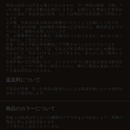
商品の品質には万全を期しておりますが、万一商品が破損・汚損して
いた場合、大変お手数をお掛けしますが、お届けした商品に不具合が
あった場合、良品部品の交換、もしくは商品の全品交換にて対応いた
します。
その際、不具合のある部分の画像をいただくようお願いしておりま
す。不具合の詳細、破損個所の画像などを添付の上、弊社担当までメ
ールにてご連絡をお願いいたします。
尚、お客様都合による返品・交換は行っておりません。あらかじめご
了承の上、ご注文ください。
交換・引取り手配は原則弊社にて手配させていただいております。
商品の引き上げに際しては、引き上げする商品をあらかじめ梱包いた
だかないと、引き上げすることができません。あらかじめご案内よろ
しくお願いいたします。
住所不備や注文間違いなど、エンドユーザーに責がある場合は販売店
とエンドユーザーの間でご対応ください。弊社に商品を返送いただい
ても返品対応はできません。
返送料について
不良品の交換、誤った商品の配送などによる商品交換にかかる送料は
当社にて負担致します。
商品のカラーについて
画面上の色調はモニターの機種やブラウザなどの設定により、実際の
商品と異なる場合があります。
ご了承の上ご注文くださいませ。