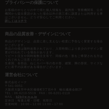
プライバシーの保護について
お客様のやりとりの中で得た個人情報を、裁判所・警察機関等、公共
機関から提出要請があった場合以外の第三者に譲渡または利用する事
はございません。どうぞ安心してご利用ください。
詳しくはコチラ
商品の品質改善・デザインについて
商品のデザインは、品質に差し支えない程度に予告なく変更する場合
がございます。
商品の仕様は随時改善されており、入荷時期により多少のデザイン変
更が行われている場合があります。
リピート注文や同時複数注文等で、同様の色・形をご希望される方は
くれぐれもご注意ください。
生産国、各部品、ねじカバー等の色や形、縫製、脚の形状、サイズな
どに若干の誤差がある場合がございます。
運営会社について
株式会社イーナ
〒541-0051
大阪府大阪市中央区備後町3丁目4-9 輸出繊維会館2F
TEL：06-6210-5519 FAX：06-6201-0118
MAIL：
b2b@e-n-a.jp
定休日：毎週土曜・日曜、祝祭日
営業時間：10:00～12:00 13:00～17:00