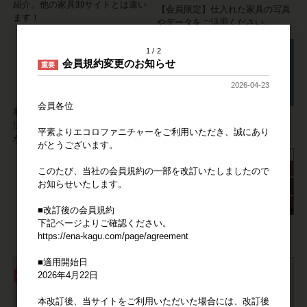
紹介。他の家具卸サイトとは違い
【会員限定】仕入れた家具の写真
ます！
やデータをご活用ください。
1
2
会員規約変更のお知らせ
重要
2026-04-23
会員各位
事業者の方の家具の仕入れには決
家具に不具合が発生しても安心。
済システム「Bカート掛け払い」
信頼の3ヶ月サポート。
平素よりエコロファニチャーをご利用いただき、誠にあり
が便利です。
がとうございます。
このたび、当社の会員規約の一部を改訂いたしましたので
お知らせいたします。
■改訂後の会員規約
下記ページよりご確認ください。
店舗やオフィスへの家具の納品や
https://ena-kagu.com/page/agreement
空間づくりをサポートします。
■適用開始日
2026年4月22日
本改訂後、当サイトをご利用いただいた場合には、改訂後