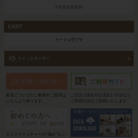
新規会員登録
CART
カートは空です
acute
クイックオーダー
家具についてのご要望やご質問は
ご注文の流れやお支払い方法など
こちらより承ります。
ご利用方法をご説明いたします。
エコロファニチャーの"強み"をご