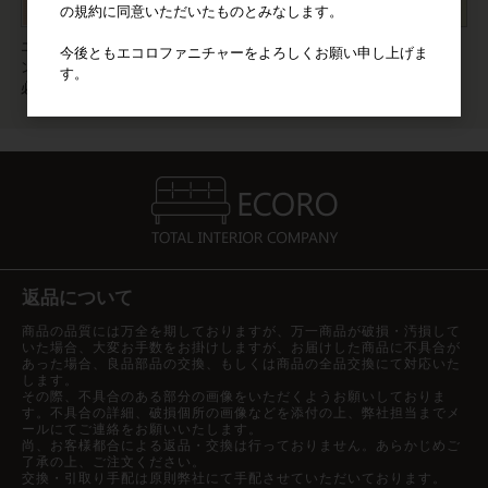
の規約に同意いただいたものとみなします。
エコロの思いがあふれるマガジ
今後ともエコロファニチャーをよろしくお願い申し上げま
ン。おすすめの家具やスタイルは
す。
必見。
返品について
商品の品質には万全を期しておりますが、万一商品が破損・汚損して
いた場合、大変お手数をお掛けしますが、お届けした商品に不具合が
あった場合、良品部品の交換、もしくは商品の全品交換にて対応いた
します。
その際、不具合のある部分の画像をいただくようお願いしておりま
す。不具合の詳細、破損個所の画像などを添付の上、弊社担当までメ
ールにてご連絡をお願いいたします。
尚、お客様都合による返品・交換は行っておりません。あらかじめご
了承の上、ご注文ください。
交換・引取り手配は原則弊社にて手配させていただいております。