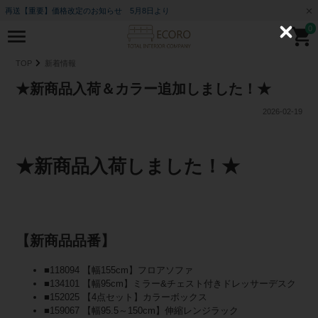
再送【重要】価格改定のお知らせ 5月8日より
0
C
l
o
TOP
新着情報
s
e
★新商品入荷＆カラー追加しました！★
2026-02-19
★新商品入荷しました！★
【新商品品番】
■118094 【幅155cm】フロアソファ
■134101 【幅95cm】ミラー&チェスト付きドレッサーデスク
■152025 【4点セット】カラーボックス
■159067 【幅95.5～150cm】伸縮レンジラック