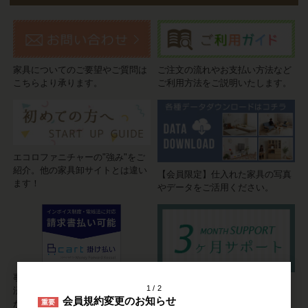
家具についてのご要望やご質問は
ご注文の流れやお支払い方法など
こちらより承ります。
ご利用方法をご説明いたします。
エコロファニチャーの"強み"をご
紹介。他の家具卸サイトとは違い
【会員限定】仕入れた家具の写真
ます！
やデータをご活用ください。
事業者の方の家具の仕入れには決
家具に不具合が発生しても安心。
1
2
済システム「Bカート掛け払い」
信頼の3ヶ月サポート。
会員規約変更のお知らせ
重要
が便利です。