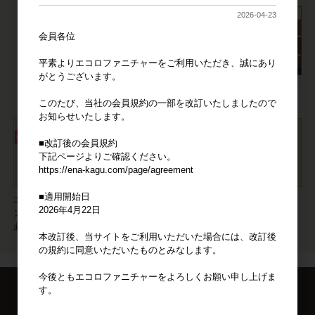
2026-04-23
会員各位
平素よりエコロファニチャーをご利用いただき、誠にあり
がとうございます。
店舗やオフィスへの家具の納品や
空間づくりをサポートします。
このたび、当社の会員規約の一部を改訂いたしましたので
お知らせいたします。
■改訂後の会員規約
下記ページよりご確認ください。
https://ena-kagu.com/page/agreement
■適用開始日
エコロの思いがあふれるマガジ
2026年4月22日
ン。おすすめの家具やスタイルは
必見。
本改訂後、当サイトをご利用いただいた場合には、改訂後
の規約に同意いただいたものとみなします。
今後ともエコロファニチャーをよろしくお願い申し上げま
す。