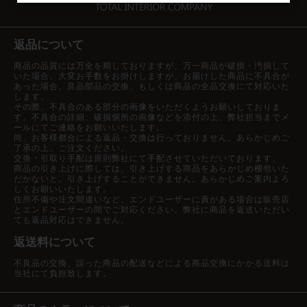
返品について
商品の品質には万全を期しておりますが、万一商品が破損・汚損して
いた場合、大変お手数をお掛けしますが、お届けした商品に不具合が
あった場合、良品部品の交換、もしくは商品の全品交換にて対応いた
します。
その際、不具合のある部分の画像をいただくようお願いしておりま
す。不具合の詳細、破損個所の画像などを添付の上、弊社担当までメ
ールにてご連絡をお願いいたします。
尚、お客様都合による返品・交換は行っておりません。あらかじめご
了承の上、ご注文ください。
交換・引取り手配は原則弊社にて手配させていただいております。
商品の引き上げに際しては、引き上げする商品をあらかじめ梱包いた
だかないと、引き上げすることができません。あらかじめご案内よろ
しくお願いいたします。
住所不備や注文間違いなど、エンドユーザーに責がある場合は販売店
とエンドユーザーの間でご対応ください。弊社に商品を返送いただい
ても返品対応はできません。
返送料について
不良品の交換、誤った商品の配送などによる商品交換にかかる送料は
当社にて負担致します。