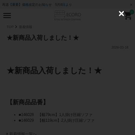
再送【重要】価格改定のお知らせ 5月8日より
0
C
l
o
TOP
新着情報
s
e
★新商品入荷しました！★
2026-03-18
★新商品入荷しました！★
【新商品品番】
■146028 【幅79cm】1人掛け圧縮ソファ
■146029 【幅119cm】2人掛け圧縮ソファ
新着情報一覧へ