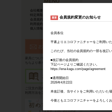
MENU
会社概要
特定商取引法に基づく表記
会員規約変更のお知らせ
重要
会員規約
利用規約
個人情報保護方針
会員各位
平素よりエコロファニチャーをご利用い
このたび、当社の会員規約の一部を改訂
家具についてのご要望やご質問はこ
■改訂後の会員規約
ちらより承ります。
下記ページよりご確認ください。
https://ena-kagu.com/page/agreement
■適用開始日
2026年4月22日
ご注文の流れやお支払い方法などご
本改訂後、当サイトをご利用いただいた
利用方法をご説明いたします。
今後ともエコロファニチャーをよろしく