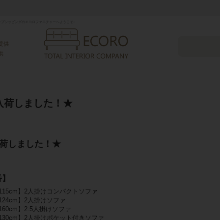
プシッピングのエコロファニチャーへようこそ♪
提供
供
入荷しました！★
荷しました！★
番】
【幅115cm】2人掛けコンパクトソファ
幅124cm】2人掛けソファ
幅160cm】2.5人掛けソファ
【幅130cm】2人掛けポケット付きソファ