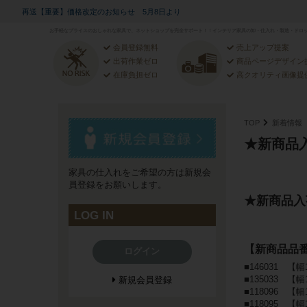
再送【重要】価格改定のお知らせ 5月8日より
お手軽なプライスのおしゃれな家具で、ネットショップを完全サポート！！インテリア家具の卸・仕入れ・製造・ドロッ
会員登録無料
売上アップ提案
出荷作業ゼロ
商品ページデザイン
在庫負担ゼロ
高クオリティ画像提
TOP
新着情報
★新商品
家具の仕入れをご希望の方は新規会
員登録をお願いします。
★新商品入
LOG IN
【新商品品
ログイン
■146031 
■135033 【
新規会員登録
■118096 【
■118095 