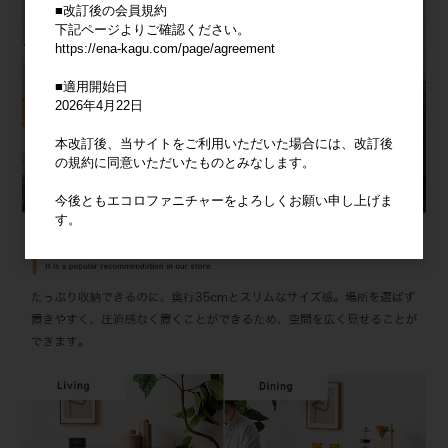
■改訂後の会員規約
下記ページよりご確認ください。
https://ena-kagu.com/page/agreement
■適用開始日
2026年4月22日
本改訂後、当サイトをご利用いただいた場合には、改訂後
の規約に同意いただいたものとみなします。
今後ともエコロファニチャーをよろしくお願い申し上げま
す。