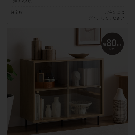
（単価 × 入数）
注文数
ご注文には
ログイン
してください