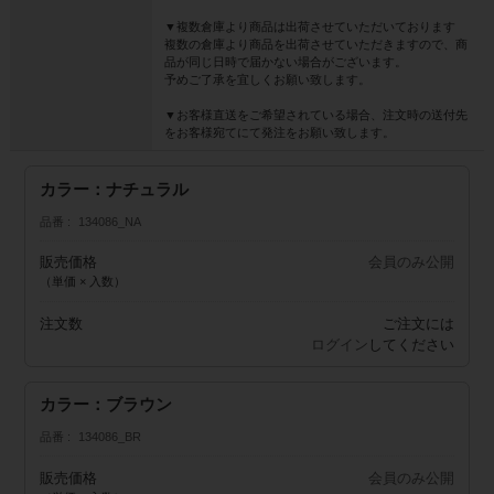
▼複数倉庫より商品は出荷させていただいております
複数の倉庫より商品を出荷させていただきますので、商
品が同じ日時で届かない場合がございます。
予めご了承を宜しくお願い致します。
▼お客様直送をご希望されている場合、注文時の送付先
をお客様宛てにて発注をお願い致します。
カラー：ナチュラル
品番
134086_NA
販売価格
会員のみ公開
（単価 × 入数）
注文数
ご注文には
ログイン
してください
カラー：ブラウン
品番
134086_BR
販売価格
会員のみ公開