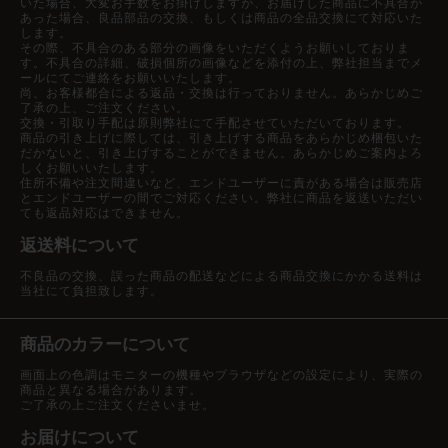
いた場合、大変お手数をお掛けしますが、お届けした商品に不具合が
あった場合、良品部品の交換、もしくは商品の全品交換にて対応いた
します。
その際、不具合のある部分の画像をいただくようお願いしておりま
す。不具合の詳細、破損個所の画像などを添付の上、弊社担当までメ
ールにてご連絡をお願いいたします。
尚、お客様都合による返品・交換は行っておりません。あらかじめご
了承の上、ご注文ください。
交換・引取り手配は原則弊社にて手配させていただいております。
商品の引き上げに際しては、引き上げする商品をあらかじめ梱包いた
だかないと、引き上げすることができません。あらかじめご案内よろ
しくお願いいたします。
住所不備や注文間違いなど、エンドユーザーに責がある場合は販売店
とエンドユーザーの間でご対応ください。弊社に商品を返送いただい
ても返品対応はできません。
返送料について
不良品の交換、誤った商品の配送などによる商品交換にかかる送料は
当社にて負担致します。
商品のカラーについて
画面上の色調はモニターの機種やブラウザなどの設定により、実際の
商品と異なる場合があります。
ご了承の上ご注文くださいませ。
お届けについて