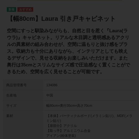
【幅80cm】Laura 引き戸キャビネット
空間にすっと馴染みながらも、自然と目を惹く『Laura(ラ
ウラ)』キャビネット。リアルな木目調と透明感あるアクリ
ルの異素材の組み合わせが、空間に温もりと抜け感をプラ
ス。収納力も十分にありながら、インテリアとしても映え
るデザインで、見せる収納をお楽しみいただけます。また
奥行は35cmとスリムなサイズ感で圧迫感なく置くことがで
きるため、空間を広く見せることが可能です。
商品管理番号
134086
生産地
中国
サイズ
幅80cm×奥行35cm×高さ70cm
素材
【本体】パーティクルボード(メラミン貼り)、MDF(メラ
ミン貼り)
【扉部分】アクリル
【取っ手】アルミニウム合金
アイアン(粉体塗装)