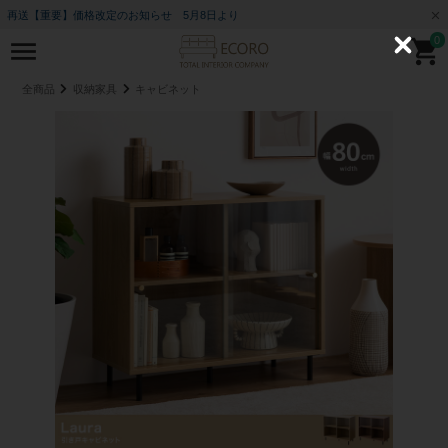
再送【重要】価格改定のお知らせ 5月8日より
0
C
l
o
全商品
収納家具
キャビネット
s
e