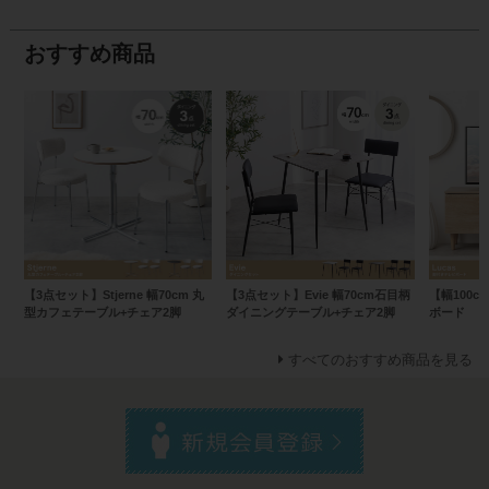
おすすめ商品
【3点セット】Stjerne 幅70cm 丸
【3点セット】Evie 幅70cm石目柄
【幅100c
型カフェテーブル+チェア2脚
ダイニングテーブル+チェア2脚
ボード
すべてのおすすめ商品を見る