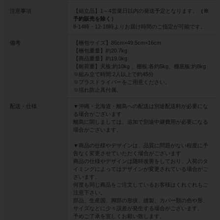
注意事項
【組立品】1～4営業日以内の発送予定となります。
（※
予約販売を除く）
8-14時・12-18時よりお届け時間のご指定が可能です。
備考
【梱包サイズ】86cm×49.5cm×16cm
【梱包重量】約20.7kg
【商品重量】約19.0kg
【耐荷重】天板:約10kg 、棚板:各約5kg、棚底板:約8kg
※組み立て時間:2人以上で約45分
※プラスドライバーをご用意ください。
※揺れ防止具付属。
配送・仕様
▼沖縄・北海道・離島への配送は別途配送料が必要にな
る場合がございます
離島に関しましては、追加で別途中継費用が必要になる
場合がございます。
▼商品の仕様やデザインは、品質に問題がない程度に予
告なく変更させていただく場合がございます
商品の仕様やデザインは随時改善をしており、入荷のタ
イミングによってはデザインが変更されている場合がご
ざいます。
何度も同じ商品をご注文しているお客様はくれぐれもご
注意下さい。
部品、生産国、脚部の形状、縫製、カバー類の色や形、
サイズなどに少々誤差が発生する場合がございます。
予めご了承を宜しくお願い致します。