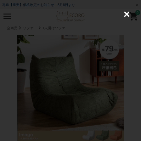
再送【重要】価格改定のお知らせ 5月8日より
0
C
l
o
全商品
ソファー
1人掛けソファー
s
e