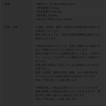
備考
【梱包サイズ】86cm×25cm×25cm
【梱包重量】約11kg
【商品重量】約10.3kg
【耐荷重】約100kg
※組み立て時間:2人以上で約5分
配送・仕様
▼沖縄・北海道・離島への配送は別途配送料が必要にな
る場合がございます
離島に関しましては、追加で別途中継費用が必要になる
場合がございます。
▼商品の仕様やデザインは、品質に問題がない程度に予
告なく変更させていただく場合がございます
商品の仕様やデザインは随時改善をしており、入荷のタ
イミングによってはデザインが変更されている場合がご
ざいます。
何度も同じ商品をご注文しているお客様はくれぐれもご
注意下さい。
部品、生産国、脚部の形状、縫製、カバー類の色や形、
サイズなどに少々誤差が発生する場合がございます。
予めご了承を宜しくお願い致します。
▼複数倉庫より商品は出荷させていただいております
複数の倉庫より商品を出荷させていただきますので、商
品が同じ日時で届かない場合がございます。
予めご了承を宜しくお願い致します。