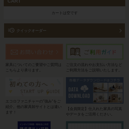
CART
カートは空です
acute
クイックオーダー
家具についてのご要望やご質問は
ご注文の流れやお支払い方法など
こちらより承ります。
ご利用方法をご説明いたします。
エコロファニチャーの"強み"をご
紹介。他の家具卸サイトとは違い
【会員限定】仕入れた家具の写真
ます！
やデータをご活用ください。