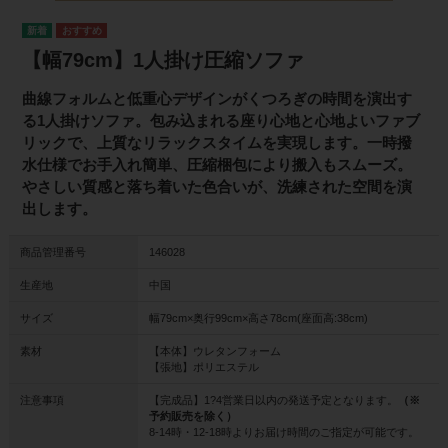
【幅79cm】1人掛け圧縮ソファ
曲線フォルムと低重心デザインがくつろぎの時間を演出す
る1人掛けソファ。包み込まれる座り心地と心地よいファブ
リックで、上質なリラックスタイムを実現します。一時撥
水仕様でお手入れ簡単、圧縮梱包により搬入もスムーズ。
やさしい質感と落ち着いた色合いが、洗練された空間を演
出します。
商品管理番号
146028
生産地
中国
サイズ
幅79cm×奥行99cm×高さ78cm(座面高:38cm)
素材
【本体】ウレタンフォーム
【張地】ポリエステル
注意事項
【完成品】1?4営業日以内の発送予定となります。
（※
予約販売を除く）
8-14時・12-18時よりお届け時間のご指定が可能です。