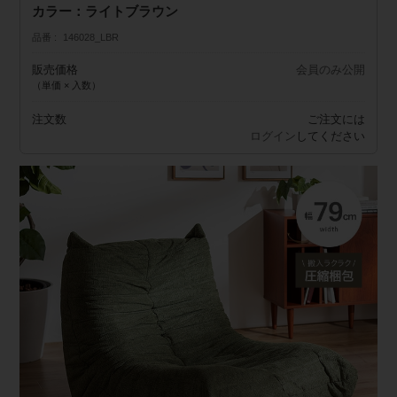
カラー：ライトブラウン
品番
146028_LBR
販売価格
会員のみ公開
（単価 × 入数）
注文数
ご注文には
ログイン
してください