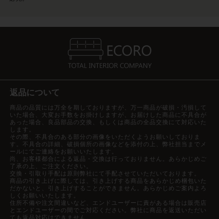
返品について
商品の品質には万全を期しておりますが、万一商品が破損・汚損して
いた場合、大変お手数をお掛けしますが、お届けした商品に不具合が
あった場合、良品部品の交換、もしくは商品の全品交換にて対応いた
します。
その際、不具合のある部分の画像をいただくようお願いしておりま
す。不具合の詳細、破損個所の画像などを添付の上、弊社担当までメ
ールにてご連絡をお願いいたします。
尚、お客様都合による返品・交換は行っておりません。あらかじめご
了承の上、ご注文ください。
交換・引取り手配は原則弊社にて手配させていただいております。
商品の引き上げに際しては、引き上げする商品をあらかじめ梱包いた
だかないと、引き上げすることができません。あらかじめご案内よろ
しくお願いいたします。
住所不備や注文間違いなど、エンドユーザーに責がある場合は販売店
とエンドユーザーの間でご対応ください。弊社に商品を返送いただい
ても返品対応はできません。