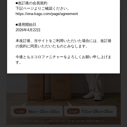
■改訂後の会員規約
下記ページよりご確認ください。
https://ena-kagu.com/page/agreement
■適用開始日
2026年4月22日
本改訂後、当サイトをご利用いただいた場合には、改訂後
の規約に同意いただいたものとみなします。
今後ともエコロファニチャーをよろしくお願い申し上げま
す。