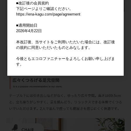
■改訂後の会員規約
下記ページよりご確認ください。
https://ena-kagu.com/page/agreement
■適用開始日
2026年4月22日
本改訂後、当サイトをご利用いただいた場合には、改訂後
の規約に同意いただいたものとみなします。
今後ともエコロファニチャーをよろしくお願い申し上げま
す。