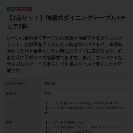
【3点セット】伸縮式ダイニングテーブル+チ
ェア2脚
シーンに合わせてテーブルの天板を伸縮できるダイニング
セット。お部屋を広く使いたい時はコンパクトに、来客時
やゆったりと食事をしたい時にはワイドに広げるなど、好
きな時に天板サイズを調整できます。また、コンパクトな
サイズなので、一人暮らしでも省スペースで置くことが可
能です。
商品管理番号
350048
生産地
中国
サイズ
【テーブル】幅70～110cm×奥行70cm×高さ74.5cm
【チェア】幅44cm×奥行56cm×高さ84.5cm(座面高:45c
m)
素材
【テーブル】MDF(PVC貼り)
【チェア】布材:ポリエステル、中材:ウレタンフォーム
【テーブル】スチール(粉体塗装)