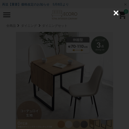
再送【重要】価格改定のお知らせ 5月8日より
0
C
l
o
全商品
ダイニング
ダイニングセット
s
e