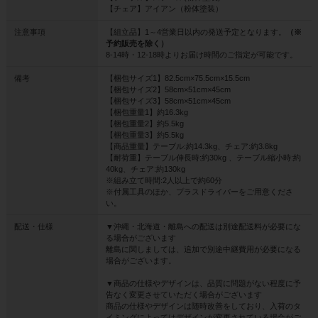
【チェア】アイアン（粉体塗装）
注意事項
【組立品】1～4営業日以内の発送予定となります。
（※
予約販売を除く）
8-14時・12-18時よりお届け時間のご指定が可能です。
備考
【梱包サイズ1】82.5cm×75.5cm×15.5cm
【梱包サイズ2】58cm×51cm×45cm
【梱包サイズ3】58cm×51cm×45cm
【梱包重量1】約16.3kg
【梱包重量2】約5.5kg
【梱包重量3】約5.5kg
【商品重量】テーブル:約14.3kg、チェア:約3.8kg
【耐荷重】テーブル伸長時:約30kg 、テーブル縮小時:約
40kg、チェア:約130kg
※組み立て時間:2人以上で約60分
※付属工具のほか、プラスドライバーをご用意くださ
い。
配送・仕様
▼沖縄・北海道・離島への配送は別途配送料が必要にな
る場合がございます
離島に関しましては、追加で別途中継費用が必要になる
場合がございます。
▼商品の仕様やデザインは、品質に問題がない程度に予
告なく変更させていただく場合がございます
商品の仕様やデザインは随時改善をしており、入荷のタ
イミングによってはデザインが変更されている場合がご