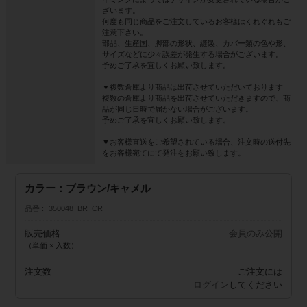
ざいます。
何度も同じ商品をご注文しているお客様はくれぐれもご
注意下さい。
部品、生産国、脚部の形状、縫製、カバー類の色や形、
サイズなどに少々誤差が発生する場合がございます。
予めご了承を宜しくお願い致します。
▼複数倉庫より商品は出荷させていただいております
複数の倉庫より商品を出荷させていただきますので、商
品が同じ日時で届かない場合がございます。
予めご了承を宜しくお願い致します。
▼お客様直送をご希望されている場合、注文時の送付先
をお客様宛てにて発注をお願い致します。
カラー：ブラウン/キャメル
品番
350048_BR_CR
販売価格
会員のみ公開
（単価 × 入数）
注文数
ご注文には
ログイン
してください