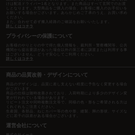
けは配送ドライバー1名となります。また商品はすべて玄関でのお渡
しとなります。大型商品をご購入の場合、お客様に搬入のお手伝いを
お願いする場合がございます。あらかじめご了承のうえ、お買い求め
ください。
また、合わせて必ず搬入経路のご確認をお願いいたします。
詳しくはコチラ
プライバシーの保護について
お客様のやりとりの中で得た個人情報を、裁判所・警察機関等、公共
機関から提出要請があった場合以外の第三者に譲渡または利用する事
はございません。どうぞ安心してご利用ください。
詳しくはコチラ
商品の品質改善・デザインについて
商品のデザインは、品質に差し支えない程度に予告なく変更する場合
がございます。
商品の仕様は随時改善されており、入荷時期により多少のデザイン変
更が行われている場合があります。
リピート注文や同時複数注文等で、同様の色・形をご希望される方は
くれぐれもご注意ください。
生産国、各部品、ねじカバー等の色や形、縫製、脚の形状、サイズな
どに若干の誤差がある場合がございます。
運営会社について
株式会社イーナ