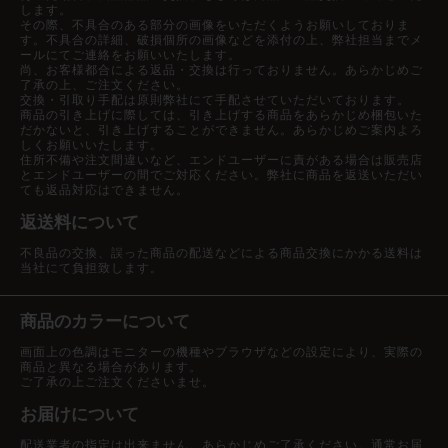
します。
その際、不具合のある部分の画像をいただくようお願いしておりま
す。不具合の詳細、破損個所の画像などを添付の上、弊社担当までメ
ールにてご連絡をお願いいたします。
尚、お客様都合による返品・交換は行っておりません。あらかじめご
了承の上、ご注文ください。
交換・引取り手配は原則弊社にて手配させていただいております。
商品の引き上げに際しては、引き上げする商品をあらかじめ梱包いた
だかないと、引き上げすることができません。あらかじめご案内よろ
しくお願いいたします。
住所不備や注文間違いなど、エンドユーザーに責がある場合は販売店
とエンドユーザーの間でご対応ください。弊社に商品を返送いただい
ても返品対応はできません。
返送料について
不良品の交換、誤った商品の配送などによる商品交換にかかる送料は
当社にて負担致します。
商品のカラーについて
画面上の色調はモニターの機種やブラウザなどの設定により、実際の
商品と異なる場合があります。
ご了承の上ご注文くださいませ。
お届けについて
配送業者の指定は出来ません。あらかじめご了承ください。通常お届