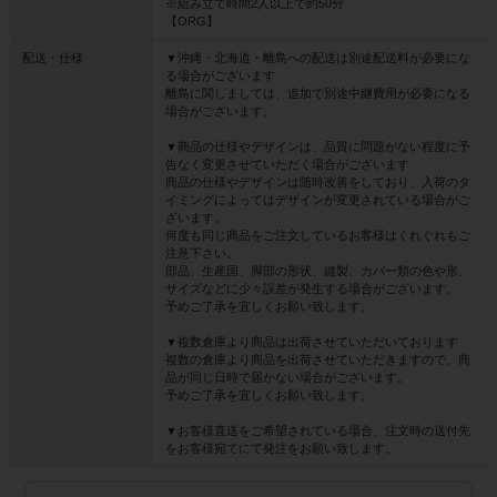
※組み立て時間2人以上で約50分
【ORG】
配送・仕様
▼沖縄・北海道・離島への配送は別途配送料が必要にな
る場合がございます
離島に関しましては、追加で別途中継費用が必要になる
場合がございます。
▼商品の仕様やデザインは、品質に問題がない程度に予
告なく変更させていただく場合がございます
商品の仕様やデザインは随時改善をしており、入荷のタ
イミングによってはデザインが変更されている場合がご
ざいます。
何度も同じ商品をご注文しているお客様はくれぐれもご
注意下さい。
部品、生産国、脚部の形状、縫製、カバー類の色や形、
サイズなどに少々誤差が発生する場合がございます。
予めご了承を宜しくお願い致します。
▼複数倉庫より商品は出荷させていただいております
複数の倉庫より商品を出荷させていただきますので、商
品が同じ日時で届かない場合がございます。
予めご了承を宜しくお願い致します。
▼お客様直送をご希望されている場合、注文時の送付先
をお客様宛てにて発注をお願い致します。