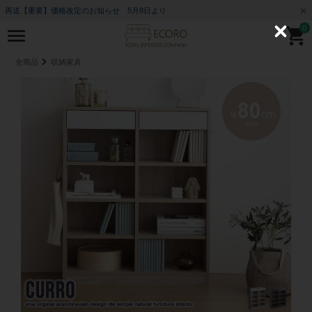
再送【重要】価格改定のお知らせ 5月8日より
0
C
l
o
全商品
収納家具
s
e