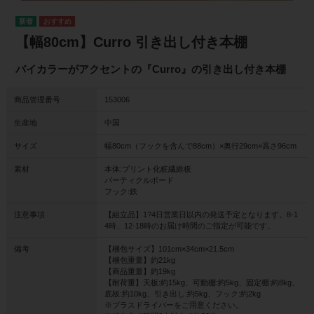
【幅80cm】Curro 引き出し付き本棚
バイカラーがアクセントの『Curro』の引き出し付き本棚
商品管理番号
153006
生産地
中国
サイズ
幅80cm（フックを含んで88cm）×奥行29cm×高さ96cm
素材
本体:プリント化粧繊維板
パーティクルボード
フック:鉄
注意事項
【組立品】1?4日営業日以内の発送予定となります。8-1
4時、12-18時のお届け時間のご指定が可能です。
備考
【梱包サイズ】101cm×34cm×21.5cm
【梱包重量】約21kg
【商品重量】約19kg
【耐荷重】天板:約15kg、可動棚:約5kg、固定棚:約8kg、
底板:約10kg、引き出し:約5kg、フック:約2kg
※プラスドライバーをご用意ください。