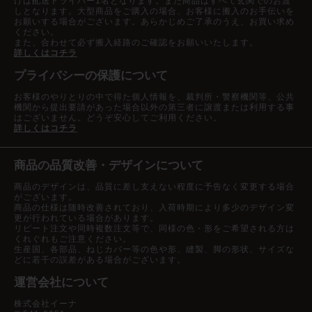
けは配送ドライバー1名となります。また商品はすべて玄関でのお渡
しとなります。大型商品をご購入の場合、お客様に搬入のお手伝いを
お願いする場合がございます。あらかじめご了承のうえ、お買い求め
ください。
また、合わせて必ず搬入経路のご確認をお願いいたします。
詳しくはコチラ
プライバシーの保護について
お客様のやりとりの中で得た個人情報を、裁判所・警察機関等、公共
機関から提出要請があった場合以外の第三者に譲渡または利用する事
はございません。どうぞ安心してご利用ください。
詳しくはコチラ
商品の品質改善・デザインについて
商品のデザインは、品質に差し支えない程度に予告なく変更する場合
がございます。
商品の仕様は随時改善されており、入荷時期により多少のデザイン変
更が行われている場合があります。
リピート注文や同時複数注文等で、同様の色・形をご希望される方は
くれぐれもご注意ください。
生産国、各部品、ねじカバー等の色や形、縫製、脚の形状、サイズな
どに若干の誤差がある場合がございます。
運営会社について
株式会社イーナ