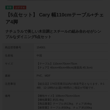
【5点セット】 Cary 幅110cmテーブル+チェ
ア4脚
ナチュラルで美しい木目調とスチールの組み合わせがシン
プルなダイニング5点セット
商品管理番号
154001
生産地
中国
サイズ
【テーブル】110cm×70cm×75cm
【チェア】40cm×40cm×88cm(座面高:45.3cm)
素材
PVC、MDF
注意事項
【組立品】1?4日営業日以内の発送予定となります。8-1
4時、12-18時のお届け時間のご指定が可能です。
備考
【梱包サイズ】108cm×75cm×15cm
【梱包重量】約31.4kg
【商品重量】テーブル:約13kg、チェア:約4kg
【耐荷重】テーブル:約50kg、チェア:約100kg