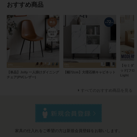
おすすめ商品
【セミダブ
ッド[フロア
【単品】Jolly 一人掛けダイニング
【幅72cm】大理石柄キャビネット
Light
チェア(PVCレザー)
すべてのおすすめ商品を見る
家具の仕入れをご希望の方は新規会員登録をお願いします。