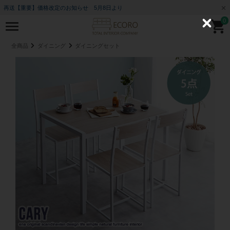
再送【重要】価格改定のお知らせ 5月8日より
0
C
l
o
全商品
ダイニング
ダイニングセット
s
e