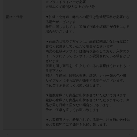
※プラスドライバーが必要
※組み立て時間2人以上で約45分
配送・仕様
▼沖縄・北海道・離島への配送は別途配送料が必要にな
る場合がございます
離島に関しましては、追加で別途中継費用が必要になる
場合がございます。
▼商品の仕様やデザインは、品質に問題がない程度に予
告なく変更させていただく場合がございます
商品の仕様やデザインは随時改善をしており、入荷のタ
イミングによってはデザインが変更されている場合がご
ざいます。
何度も同じ商品をご注文しているお客様はくれぐれもご
注意下さい。
部品、生産国、脚部の形状、縫製、カバー類の色や形、
サイズなどに少々誤差が発生する場合がございます。
予めご了承を宜しくお願い致します。
▼複数倉庫より商品は出荷させていただいております
複数の倉庫より商品を出荷させていただきますので、商
品が同じ日時で届かない場合がございます。
予めご了承を宜しくお願い致します。
▼お客様直送をご希望されている場合、注文時の送付先
をお客様宛てにて発注をお願い致します。