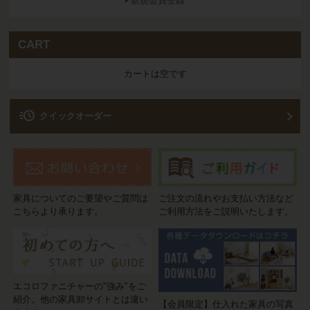
新規会員登録
CART
カートは空です
acute
クイックオーダー
家具についてのご要望やご質問は
ご注文の流れやお支払い方法など
こちらより承ります。
ご利用方法をご説明いたします。
エコロファニチャーの"強み"をご
紹介。他の家具卸サイトとは違い
【会員限定】仕入れた家具の写真