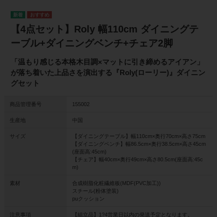
【4点セット】Roly 幅110cm ダイニングテ
ーブル+ダイニングベンチ+チェア2脚
「温もり感じる本格木目調×マットに引き締めるアイアン」
が落ち着いた上品さを演出する『Roly(ローリー)』ダイニン
グセット
商品管理番号
155002
生産地
中国
サイズ
【ダイニングテーブル】幅110cm×奥行70cm×高さ75cm
【ダイニングベンチ】幅86.5cm×奥行38.5cm×高さ45cm
(座面高:45cm)
【チェア】幅40cm×奥行49cm×高さ80.5cm(座面高:45c
m)
素材
合成樹脂化粧繊維板(MDF(PVC加工))
スチール(粉体塗装)
puクッション
注意事項
【組立品】1?4営業日以内の発送予定となります。