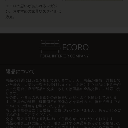
エコロの思いがあふれるマガジ
ン。おすすめの家具やスタイルは
必見。
返品について
商品の品質には万全を期しておりますが、万一商品が破損・汚損して
いた場合、大変お手数をお掛けしますが、お届けした商品に不具合が
あった場合、良品部品の交換、もしくは商品の全品交換にて対応いた
します。
その際、不具合のある部分の画像をいただくようお願いしておりま
す。不具合の詳細、破損個所の画像などを添付の上、弊社担当までメ
ールにてご連絡をお願いいたします。
尚、お客様都合による返品・交換は行っておりません。あらかじめご
了承の上、ご注文ください。
交換・引取り手配は原則弊社にて手配させていただいております。
商品の引き上げに際しては、引き上げする商品をあらかじめ梱包いた
だかないと、引き上げすることができません。あらかじめご案内よろ