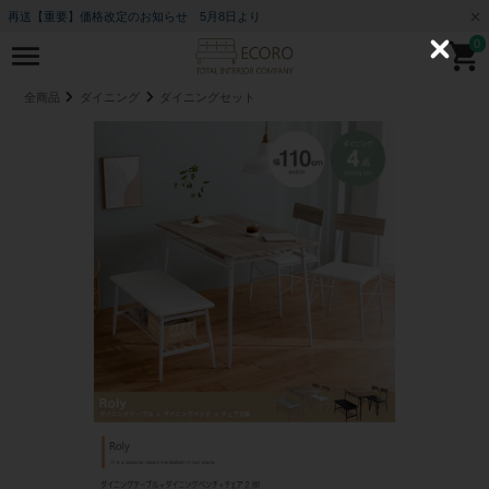
再送【重要】価格改定のお知らせ 5月8日より
0
C
l
o
全商品
ダイニング
ダイニングセット
s
e