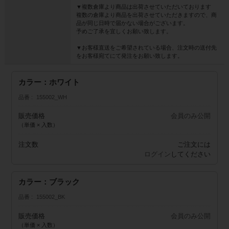
▼複数倉庫より商品は出荷させていただいております
複数の倉庫より商品を出荷させていただきますので、商
品が同じ日時で届かない場合がございます。
予めご了承を宜しくお願い致します。
▼お客様直送をご希望されている場合、注文時の送付先
をお客様宛てにて発注をお願い致します。
カラー：ホワイト
品番
155002_WH
販売価格
会員のみ公開
（単価 × 入数）
注文数
ご注文には
ログイン
してください
カラー：ブラック
品番
155002_BK
販売価格
会員のみ公開
（単価 × 入数）