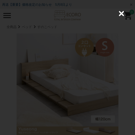
再送【重要】価格改定のお知らせ 5月8日より
0
C
l
o
全商品
ベッド
すのこベッド
s
e