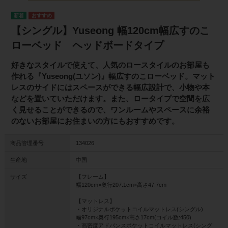
【シングル】Yuseong 幅120cm幅広すのこ
ローベッド ヘッドボードタイプ
好きなスタイルで使えて、人気のロースタイルのお部屋も
作れる『Yuseong(ユソン)』幅広すのこローベッド。マット
レスのサイドにはスペースができる幅広設計で、小物や本
などを置いていただけます。また、ロータイプで空間を広
く見せることができるので、ワンルームやスペースに余裕
のないお部屋にお住まいの方にもおすすめです。
商品管理番号
134026
生産地
中国
サイズ
【フレーム】
幅120cm×奥行207.1cm×高さ47.7cm
【マットレス】
・オリジナルポケットコイルマットレス(シングル)
幅97cm×奥行195cm×高さ17cm(コイル数:450)
・高密度アドバンスポケットコイルマットレス(シング