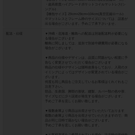
・超高密度ハイグレードポケットコイルマットレス(シ
ングル)
【梱包サイズ】29cm×29cm×104cm(真空圧縮ロール)
※マットレスとフレーム枠のサイズについては、誤差が
出る場合がございます。予めご了承下さいませ。
配送・仕様
▼沖縄・北海道・離島への配送は別途配送料が必要にな
る場合がございます
離島に関しましては、追加で別途中継費用が必要になる
場合がございます。
▼商品の仕様やデザインは、品質に問題がない程度に予
告なく変更させていただく場合がございます
商品の仕様やデザインは随時改善をしており、入荷のタ
イミングによってはデザインが変更されている場合がご
ざいます。
何度も同じ商品をご注文しているお客様はくれぐれもご
注意下さい。
部品、生産国、脚部の形状、縫製、カバー類の色や形、
サイズなどに少々誤差が発生する場合がございます。
予めご了承を宜しくお願い致します。
▼複数倉庫より商品は出荷させていただいております
複数の倉庫より商品を出荷させていただきますので、商
品が同じ日時で届かない場合がございます。
予めご了承を宜しくお願い致します。
▼お客様直送をご希望されている場合、注文時の送付先