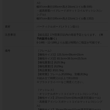
ル)
幅97cm×奥行195cm×高さ20cm(コイル数:595)
・超高密度ハイグレードポケットコイルマットレス(シ
ングル)
幅97cm×奥行195cm×高さ22cm(コイル数:1352)
素材
パーティクルボード(メラミン貼り)
注意事項
【組立品】1?4営業日以内の発送予定となります。
（※
予約販売を除く）
8-14時・12-18時よりお届け時間のご指定が可能です。
備考
《フレーム》
【梱包サイズ1】125.5cm×39cm×15cm
【梱包サイズ2】65.5cm×38.5cm×25.5cm
【梱包重量1】約25.9kg
【梱包重量2】約29kg
【商品重量】約51.5kg
【耐荷重】フレーム:約200kg、宮棚:約3kg
※組み立て時間:2人以上で約120分
※プラスドライバーをご用意ください。
《マットレス》
・オリジナルポケットコイルマットレス(シングル)
【梱包サイズ】27cm×27cm×104cm(真空圧縮ロール)
・高密度アドバンスポケットコイルマットレス(シング
ル)
【梱包サイズ】35cm×35cm×101cm(真空圧縮ロール)