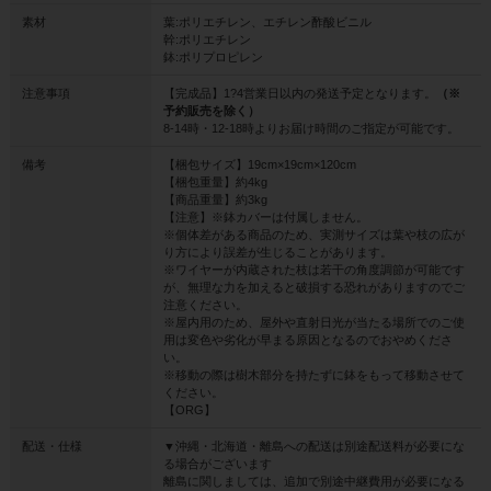
素材
葉:ポリエチレン、エチレン酢酸ビニル
幹:ポリエチレン
鉢:ポリプロピレン
注意事項
【完成品】1?4営業日以内の発送予定となります。
（※
予約販売を除く）
8-14時・12-18時よりお届け時間のご指定が可能です。
備考
【梱包サイズ】19cm×19cm×120cm
【梱包重量】約4kg
【商品重量】約3kg
【注意】※鉢カバーは付属しません。
※個体差がある商品のため、実測サイズは葉や枝の広が
り方により誤差が生じることがあります。
※ワイヤーが内蔵された枝は若干の角度調節が可能です
が、無理な力を加えると破損する恐れがありますのでご
注意ください。
※屋内用のため、屋外や直射日光が当たる場所でのご使
用は変色や劣化が早まる原因となるのでおやめくださ
い。
※移動の際は樹木部分を持たずに鉢をもって移動させて
ください。
【ORG】
配送・仕様
▼沖縄・北海道・離島への配送は別途配送料が必要にな
る場合がございます
離島に関しましては、追加で別途中継費用が必要になる