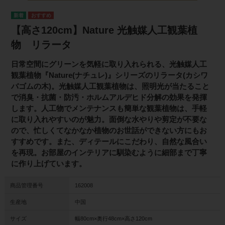
【高さ120cm】Nature 光触媒人工観葉植
物 リラータ
日常空間にグリーンを気軽に取り入れられる、光触媒人工
観葉植物『Nature(ナチュレ)』シリーズのリラータ(カシワ
バゴムの木)。光触媒人工観葉植物は、照明光が当たること
で消臭・抗菌・防汚・ホルムアルデヒド分解の効果を発揮
します。人工物でメンテナンスも簡単な観葉植物は、手軽
に取り入れやすいのが魅力。面倒な水やりや剪定が不要な
ので、忙しくてなかなか植物のお世話ができない方にもお
すすめです。また、ディテールにこだわり、自然な風合い
を再現。お部屋のインテリアに馴染むように細部まで丁寧
に作り上げています。
商品管理番号
162008
生産地
中国
サイズ
幅80cm×奥行48cm×高さ120cm