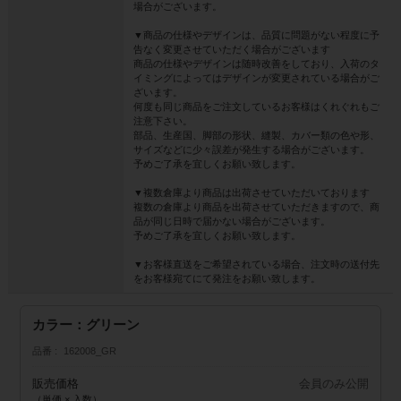
場合がございます。
▼商品の仕様やデザインは、品質に問題がない程度に予
告なく変更させていただく場合がございます
商品の仕様やデザインは随時改善をしており、入荷のタ
イミングによってはデザインが変更されている場合がご
ざいます。
何度も同じ商品をご注文しているお客様はくれぐれもご
注意下さい。
部品、生産国、脚部の形状、縫製、カバー類の色や形、
サイズなどに少々誤差が発生する場合がございます。
予めご了承を宜しくお願い致します。
▼複数倉庫より商品は出荷させていただいております
複数の倉庫より商品を出荷させていただきますので、商
品が同じ日時で届かない場合がございます。
予めご了承を宜しくお願い致します。
▼お客様直送をご希望されている場合、注文時の送付先
をお客様宛てにて発注をお願い致します。
カラー：グリーン
品番
162008_GR
販売価格
会員のみ公開
（単価 × 入数）