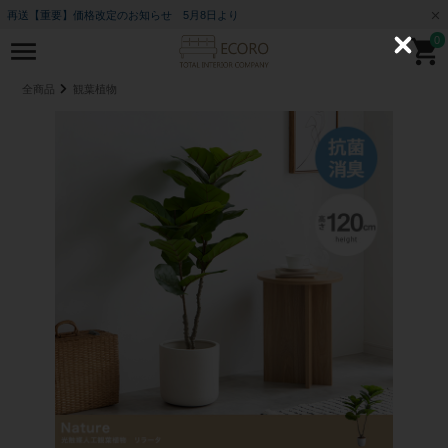
再送【重要】価格改定のお知らせ 5月8日より
0
C
l
o
全商品
観葉植物
s
e