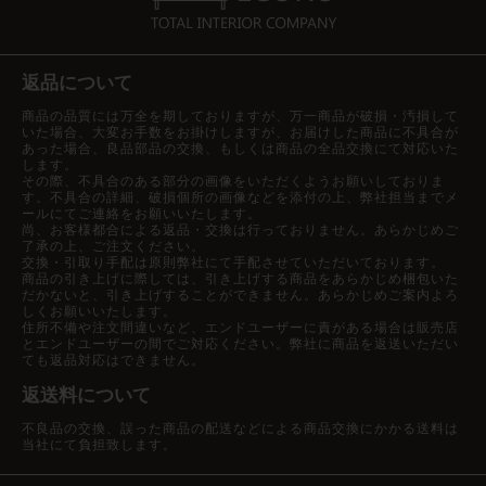
返品について
商品の品質には万全を期しておりますが、万一商品が破損・汚損して
いた場合、大変お手数をお掛けしますが、お届けした商品に不具合が
あった場合、良品部品の交換、もしくは商品の全品交換にて対応いた
します。
その際、不具合のある部分の画像をいただくようお願いしておりま
す。不具合の詳細、破損個所の画像などを添付の上、弊社担当までメ
ールにてご連絡をお願いいたします。
尚、お客様都合による返品・交換は行っておりません。あらかじめご
了承の上、ご注文ください。
交換・引取り手配は原則弊社にて手配させていただいております。
商品の引き上げに際しては、引き上げする商品をあらかじめ梱包いた
だかないと、引き上げすることができません。あらかじめご案内よろ
しくお願いいたします。
住所不備や注文間違いなど、エンドユーザーに責がある場合は販売店
とエンドユーザーの間でご対応ください。弊社に商品を返送いただい
ても返品対応はできません。
返送料について
不良品の交換、誤った商品の配送などによる商品交換にかかる送料は
当社にて負担致します。