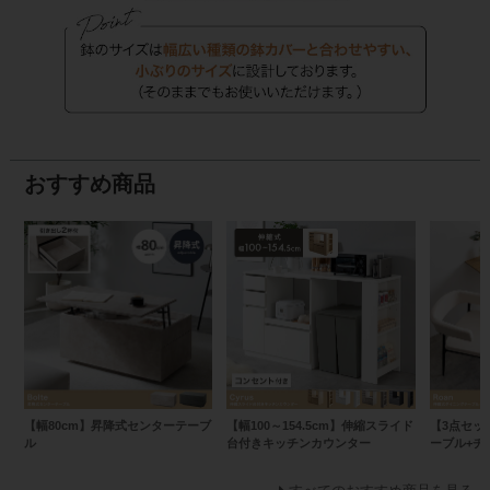
おすすめ商品
【幅80cm】昇降式センターテーブ
【幅100～154.5cm】伸縮スライド
【3点セッ
ル
台付きキッチンカウンター
ーブル+チ