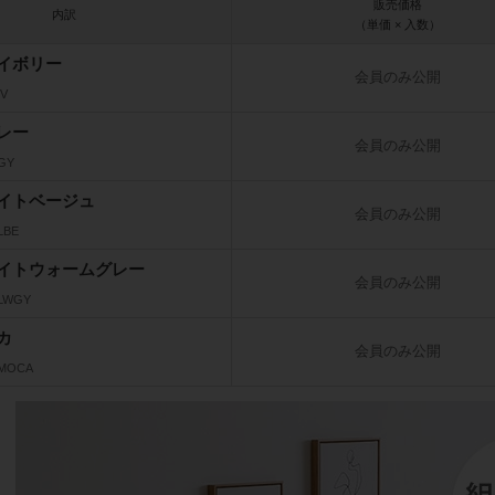
販売価格
内訳
（単価 × 入数）
イボリー
会員のみ公開
IV
レー
会員のみ公開
_GY
イトベージュ
会員のみ公開
LBE
イトウォームグレー
会員のみ公開
_LWGY
カ
会員のみ公開
_MOCA