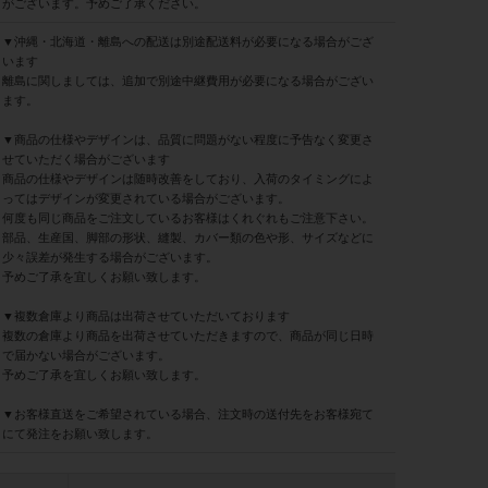
がございます。予めご了承ください。
▼沖縄・北海道・離島への配送は別途配送料が必要になる場合がござ
います
離島に関しましては、追加で別途中継費用が必要になる場合がござい
ます。
▼商品の仕様やデザインは、品質に問題がない程度に予告なく変更さ
せていただく場合がございます
商品の仕様やデザインは随時改善をしており、入荷のタイミングによ
ってはデザインが変更されている場合がございます。
何度も同じ商品をご注文しているお客様はくれぐれもご注意下さい。
部品、生産国、脚部の形状、縫製、カバー類の色や形、サイズなどに
少々誤差が発生する場合がございます。
予めご了承を宜しくお願い致します。
▼複数倉庫より商品は出荷させていただいております
複数の倉庫より商品を出荷させていただきますので、商品が同じ日時
で届かない場合がございます。
予めご了承を宜しくお願い致します。
▼お客様直送をご希望されている場合、注文時の送付先をお客様宛て
にて発注をお願い致します。