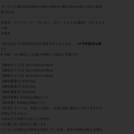
【ソファ】幅240cm(80cm+80cm+80cm)×奥行80cm×高さ74cm (座面
高:35cm)
天然木、ファブリック、ウレタン、ポケットコイル(座部)、ポリエステ
ル綿
天然木
【組立品】1?4営業日以内の発送予定となります。
（※予約販売を除
く）
8-14時・12-18時よりお届け時間のご指定が可能です。
【梱包サイズ1】82cm×82cm×36cm
【梱包サイズ2】82cm×82cm×36cm
【梱包サイズ3】82cm×82cm×36cm
【梱包重量1】約19.5kg
【梱包重量2】約19.5kg
【梱包重量3】約19.5kg
【商品重量】約16kg(1脚あたり)
【耐荷重】約80kg(1脚あたり)
【注意】カバーは、色落ちの恐れ、生地が縮む場合がございますので
洗濯はできません。
※組み立て時間:2人以上で約90分
※付属工具で組み立て願います。
※こちらの商品は天然木を使用している為、木目や色味が異なる場合