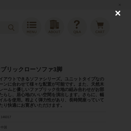
C
l
o
s
e
ァブリックローソファ3脚
イアウトできるソファシリーズ。ユニットタイプなの
ーンに合わせて様々な配置が可能です。また、天然木
レームと優しいファブリック生地の組み合わせがお部
たらし、居心地のいい空間を演出します。さらに、幅
イルを使用。程よく弾力性があり、長時間座っていて
たり快適にお寛ぎいただけます。
146017
中国