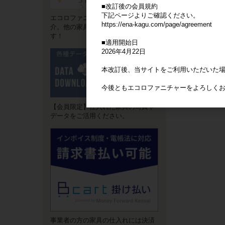
■改訂後の会員規約
下記ページよりご確認ください。
エコロファニチャーの"強み"をご紹
https://ena-kagu.com/page/agreement
介。他の家具卸サイトとは違いま
す！
■適用開始日
2026年4月22日
本改訂後、当サイトをご利用いただいた
今後ともエコロファニチャーをよろしく
【会員限定】仕入れた家具の写真や
データをご活用ください。
事業者の方の家具の仕入れには決済