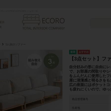
プシッピングのエコロファニチャーへようこそ♪
提供
供
ー
3人掛けソファー
【3点セット】フ
自分好みの形に自由にレ
で、お部屋の間取りやシ
をふんだんに使用したフ
屋に清潔感と明るさをも
広の座面にはポケットコ
も疲れにくいので、ゆっ
商品管理番号
生産地