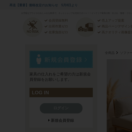
再送【重要】価格改定のお知らせ 5月8日より
お手軽なプライスのおしゃれな家具で、ネットショップを完全サポート！！インテリア家具の卸・仕入れ・製造・ドロッ
会員登録無料
売上アップ提案
出荷作業ゼロ
商品ページデザイン
在庫負担ゼロ
高クオリティ画像提
全商品
ソファ
家具の仕入れをご希望の方は新規会
員登録をお願いします。
LOG IN
ログイン
新規会員登録