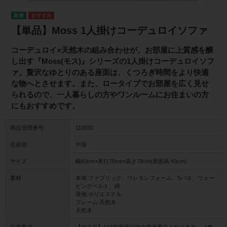
【単品】Moss 1人掛けコーデュロイソファ
コーデュロイ×天然木の組み合わせが、お部屋に上質感を醸
し出す『Moss(モス)』シリーズの1人掛けコーデュロイソフ
ァ。贅沢なゆとりのある座面は、くつろぎ時間をより快適
な物へとさせます。また、ロータイプでお部屋を広く見せ
られるので、一人暮らしの方やワンルームにお住まいの方
にもおすすめです。
商品管理番号
118030
生産地
中国
サイズ
幅83cm×奥行76cm×高さ76cm(座面高:43cm)
素材
本体:ファブリック、ウレタンフォーム、Sバネ、ウェー
ビングベルト、綿
張地:ポリエステル
フレーム:天然木
天然木