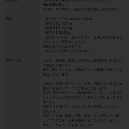
注意事項
【組立品】1?4営業日以内の発送予定となります。
（※
予約販売を除く）
8-14時・12-18時よりお届け時間のご指定が可能です。
備考
【梱包サイズ】84cm×74cm×38cm
【梱包重量】約22kg
【商品重量】約20kg
【耐荷重】約150kg
【注意】カバーは、色落ちの恐れ、生地が縮む場合がご
ざいますので洗濯はできません。
※組み立て工具は不要です。
※組み立て時間:2人以上で約10分
配送・仕様
▼沖縄・北海道・離島への配送は別途配送料が必要にな
る場合がございます
離島に関しましては、追加で別途中継費用が必要になる
場合がございます。
▼商品の仕様やデザインは、品質に問題がない程度に予
告なく変更させていただく場合がございます
商品の仕様やデザインは随時改善をしており、入荷のタ
イミングによってはデザインが変更されている場合がご
ざいます。
何度も同じ商品をご注文しているお客様はくれぐれもご
注意下さい。
部品、生産国、脚部の形状、縫製、カバー類の色や形、
サイズなどに少々誤差が発生する場合がございます。
予めご了承を宜しくお願い致します。