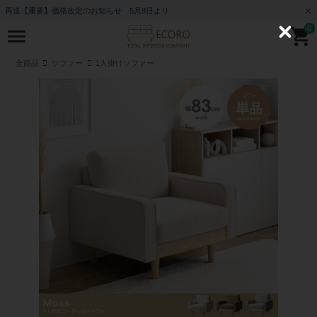
再送【重要】価格改定のお知らせ 5月8日より
0
C
l
o
全商品
ソファー
1人掛けソファー
s
e