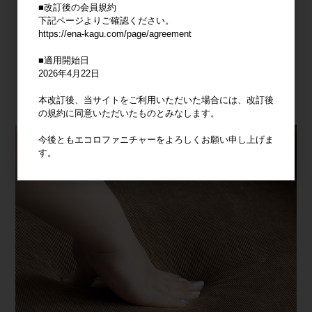
■改訂後の会員規約
下記ページよりご確認ください。
https://ena-kagu.com/page/agreement
■適用開始日
2026年4月22日
本改訂後、当サイトをご利用いただいた場合には、改訂後
の規約に同意いただいたものとみなします。
今後ともエコロファニチャーをよろしくお願い申し上げま
す。