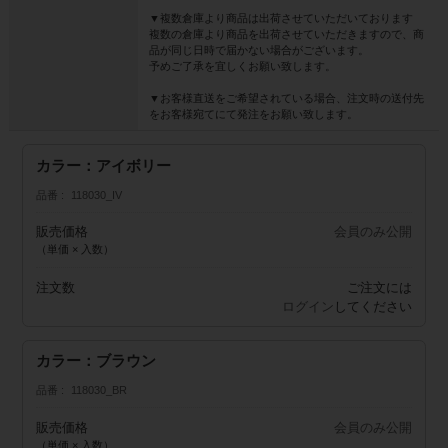
▼複数倉庫より商品は出荷させていただいております
複数の倉庫より商品を出荷させていただきますので、商
品が同じ日時で届かない場合がございます。
予めご了承を宜しくお願い致します。
▼お客様直送をご希望されている場合、注文時の送付先
をお客様宛てにて発注をお願い致します。
カラー：アイボリー
品番
118030_IV
販売価格
会員のみ公開
（単価 × 入数）
注文数
ご注文には
ログイン
してください
カラー：ブラウン
品番
118030_BR
販売価格
会員のみ公開
（単価 × 入数）