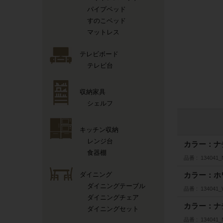
パイプベッド
すのこベッド
マットレス
テレビボード
テレビ台
収納家具
シェルフ
キッチン収納
レンジ台
カラー：ナ
食器棚
品番
134041_
ダイニング
カラー：ホ
ダイニングテーブル
品番
134041
ダイニングチェア
カラー：ナ
ダイニングセット
品番
134041