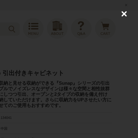
C
l
o
s
e
ap 引出付きキャビネット
収納と見せる収納ができる『Sunap』シリーズの引出
プルでノイズレスなデザインは様々な空間と相性抜群
にしつつ引出、オープンと2タイプの収納を備え付け
納していただけます。さらに収納力をUPさせたい方に
せてのご使用もおすすめです。
134041
中国