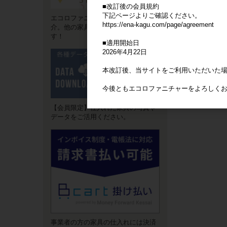
■改訂後の会員規約
下記ページよりご確認ください。
エコロファニチャーの"強み"をご紹
https://ena-kagu.com/page/agreement
介。他の家具卸サイトとは違いま
す！
■適用開始日
2026年4月22日
本改訂後、当サイトをご利用いただいた
今後ともエコロファニチャーをよろしく
【会員限定】仕入れた家具の写真や
データをご活用ください。
事業者の方の家具の仕入れには決済