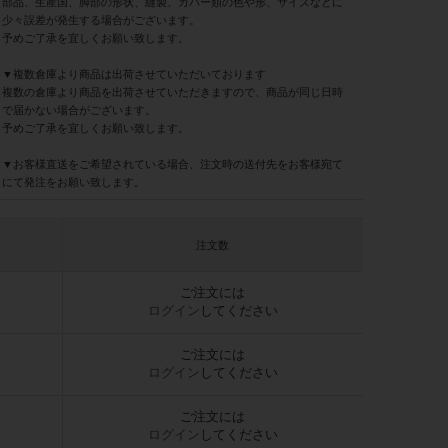
部品、生産国、脚部の形状、縫製、カバー類の色や形、サイズなどに
少々誤差が発生する場合がございます。
予めご了承を宜しくお願い致します。
▼複数倉庫より商品は出荷させていただいております
複数の倉庫より商品を出荷させていただきますので、商品が同じ日時
で届かない場合がございます。
予めご了承を宜しくお願い致します。
▼お客様直送をご希望されている場合、注文時の送付先をお客様宛て
にて発注をお願い致します。
注文数
ご注文には
ログイン
してください
ご注文には
ログイン
してください
ご注文には
ログイン
してください