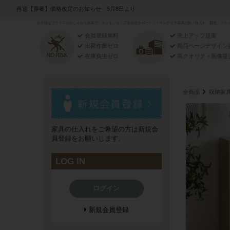
再送【重要】価格改定のお知らせ 5月8日より
お手軽なプライスのおしゃれな家具で、ネットショップを完全サポート！！インテリア家具の卸・仕入れ・製造・ドロッ
会員登録無料
売上アップ提案
出荷作業ゼロ
商品ページデザイン
在庫負担ゼロ
高クオリティ画像提
全商品
収納家
家具の仕入れをご希望の方は新規会
員登録をお願いします。
LOG IN
ログイン
新規会員登録