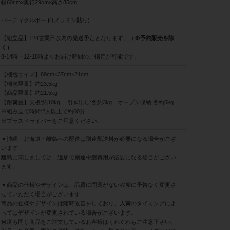
幅60cm×奥行29cm×高さ85cm
パーティクルボード(メラミン貼り)
【組立品】1?4営業日以内の発送予定となります。
（※予約販売を除
く）
8-14時・12-18時よりお届け時間のご指定が可能です。
【梱包サイズ】89cm×37cm×21cm
【梱包重量】約23.5kg
【商品重量】約21.5kg
【耐荷重】天板:約10kg 、引き出し:各約3kg、オープン収納:各約5kg
※組み立て時間:2人以上で約60分
※プラスドライバーをご用意ください。
▼沖縄・北海道・離島への配送は別途配送料が必要になる場合がござ
います
離島に関しましては、追加で別途中継費用が必要になる場合がござい
ます。
▼商品の仕様やデザインは、品質に問題がない程度に予告なく変更さ
せていただく場合がございます
商品の仕様やデザインは随時改善をしており、入荷のタイミングによ
ってはデザインが変更されている場合がございます。
何度も同じ商品をご注文しているお客様はくれぐれもご注意下さい。