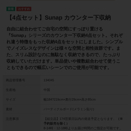
【4点セット】Sunap カウンター下収納
自由に組合わせてご自宅の空間にすっぽり置ける
『Sunap』シリーズのカウンター下収納4点セット。それぞ
れ違う特徴をもった収納4点をセットにしました。シンプル
でノイズレスなデザインは様々な空間と相性抜群です。ま
た、スリム設計なのに無駄なく収納できるので、たっぷり
収納していただけます。単品使いや複数組合わせて使うこ
ともできるので幅広いシーンでのご使用が可能です。
商品管理番号
134045
生産地
中国
サイズ
幅184?219cm×奥行29cm×高さ85cm
素材
パーティクルボード(メラミン貼り)
注意事項
【組立品】1?4営業日以内の発送予定となります。
（※
予約販売を除く）
8-14時・12-18時よりお届け時間のご指定が可能です。