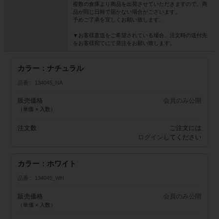
複数の倉庫より商品を出荷させていただきますので、商
品が同じ日時で届かない場合がございます。
予めご了承を宜しくお願い致します。
▼お客様直送をご希望されている場合、注文時の送付先
をお客様宛てにて発注をお願い致します。
カラー：ナチュラル
品番
134045_NA
販売価格
会員のみ公開
（単価 × 入数）
注文数
ご注文には
ログイン
してください
カラー：ホワイト
品番
134045_WH
販売価格
会員のみ公開
（単価 × 入数）