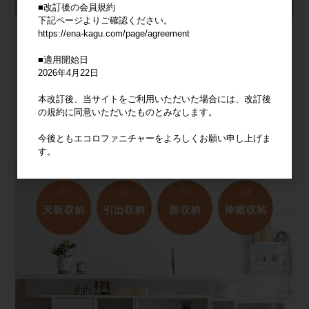
■改訂後の会員規約
下記ページよりご確認ください。
https://ena-kagu.com/page/agreement
■適用開始日
2026年4月22日
本改訂後、当サイトをご利用いただいた場合には、改訂後
の規約に同意いただいたものとみなします。
今後ともエコロファニチャーをよろしくお願い申し上げま
す。