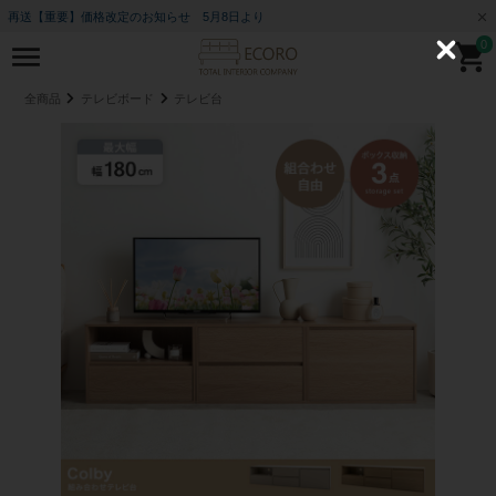
再送【重要】価格改定のお知らせ 5月8日より
0
C
l
o
全商品
テレビボード
テレビ台
s
e