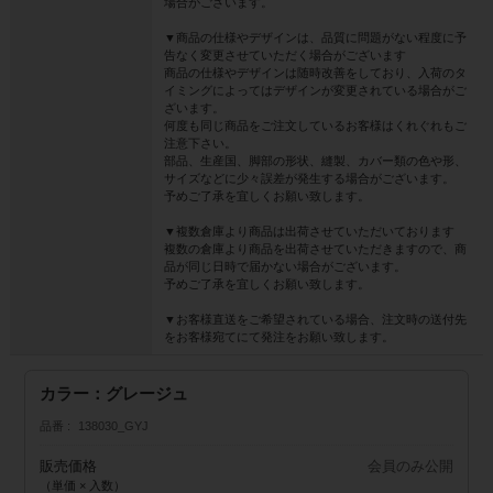
場合がございます。
▼商品の仕様やデザインは、品質に問題がない程度に予
告なく変更させていただく場合がございます
商品の仕様やデザインは随時改善をしており、入荷のタ
イミングによってはデザインが変更されている場合がご
ざいます。
何度も同じ商品をご注文しているお客様はくれぐれもご
注意下さい。
部品、生産国、脚部の形状、縫製、カバー類の色や形、
サイズなどに少々誤差が発生する場合がございます。
予めご了承を宜しくお願い致します。
▼複数倉庫より商品は出荷させていただいております
複数の倉庫より商品を出荷させていただきますので、商
品が同じ日時で届かない場合がございます。
予めご了承を宜しくお願い致します。
▼お客様直送をご希望されている場合、注文時の送付先
をお客様宛てにて発注をお願い致します。
カラー：グレージュ
品番
138030_GYJ
販売価格
会員のみ公開
（単価 × 入数）