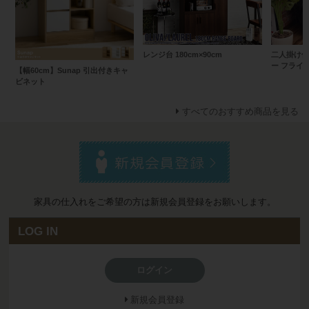
レンジ台 180cm×90cm
二人掛け低
ー フライ【
【幅60cm】Sunap 引出付きキャ
ビネット
すべてのおすすめ商品を見る
家具の仕入れをご希望の方は新規会員登録をお願いします。
LOG IN
ログイン
新規会員登録