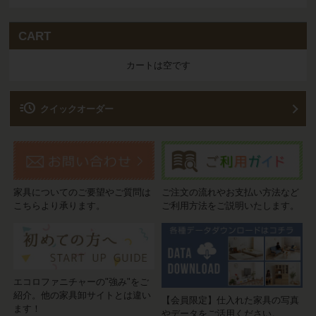
CART
カートは空です
acute
クイックオーダー
家具についてのご要望やご質問は
ご注文の流れやお支払い方法など
こちらより承ります。
ご利用方法をご説明いたします。
エコロファニチャーの"強み"をご
紹介。他の家具卸サイトとは違い
【会員限定】仕入れた家具の写真
ます！
やデータをご活用ください。