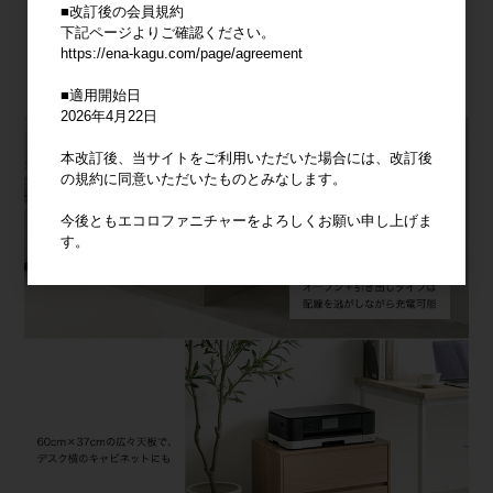
■改訂後の会員規約
下記ページよりご確認ください。
https://ena-kagu.com/page/agreement
■適用開始日
2026年4月22日
本改訂後、当サイトをご利用いただいた場合には、改訂後
の規約に同意いただいたものとみなします。
今後ともエコロファニチャーをよろしくお願い申し上げま
す。