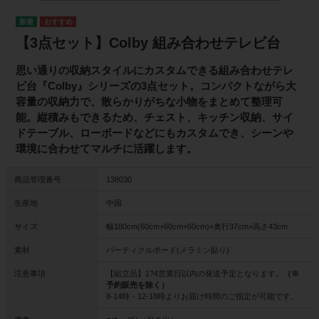
【3点セット】Colby 組み合わせテレビ台
思い通りの収納スタイルにカスタムできる組み合わせテレ
ビ台『Colby』シリーズの3点セット。コンパクトながら大
容量の収納力で、散らかりがちな小物をまとめて整理可
能。縦積みもできるため、チェスト、キッチン収納、サイ
ドテーブル、ローボードなどにもカスタムでき、シーンや
環境に合わせてマルチに活躍します。
商品管理番号
138030
生産地
中国
サイズ
幅180cm(60cm+60cm+60cm)×奥行37cm×高さ43cm
素材
パーティクルボード(メラミン貼り)
注意事項
【組立品】1?4営業日以内の発送予定となります。
（※
予約販売を除く）
8-14時・12-18時よりお届け時間のご指定が可能です。