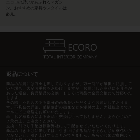
エコロの思いがあふれるマガジ
ン。おすすめの家具やスタイルは
必見。
返品について
商品の品質には万全を期しておりますが、万一商品が破損・汚損して
いた場合、大変お手数をお掛けしますが、お届けした商品に不具合が
あった場合、良品部品の交換、もしくは商品の全品交換にて対応いた
します。
その際、不具合のある部分の画像をいただくようお願いしておりま
す。不具合の詳細、破損個所の画像などを添付の上、弊社担当までメ
ールにてご連絡をお願いいたします。
尚、お客様都合による返品・交換は行っておりません。あらかじめご
了承の上、ご注文ください。
交換・引取り手配は原則弊社にて手配させていただいております。
商品の引き上げに際しては、引き上げする商品をあらかじめ梱包いた
だかないと、引き上げすることができません。あらかじめご案内よろ
しくお願いいたします。