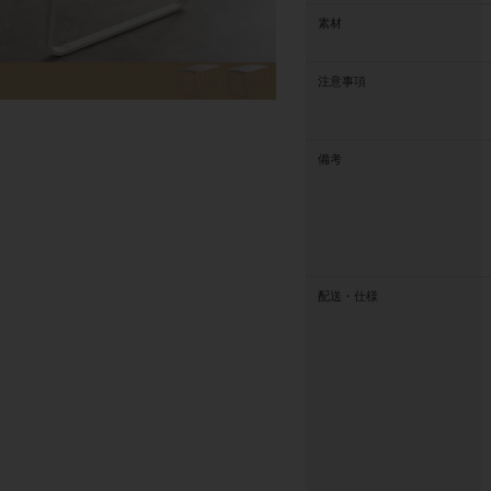
素材
注意事項
備考
配送・仕様