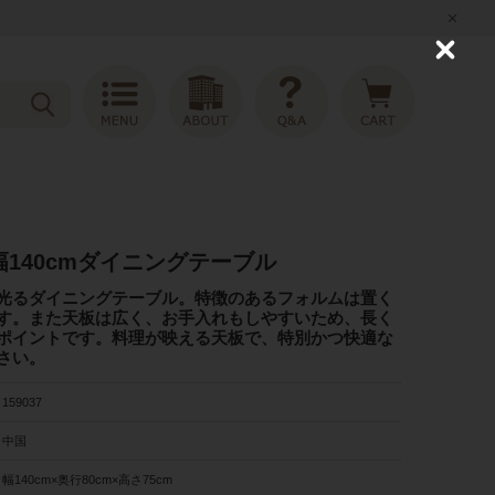
C
l
o
s
e
k 幅140cmダイニングテーブル
光るダイニングテーブル。特徴のあるフォルムは置く
す。また天板は広く、お手入れもしやすいため、長く
ポイントです。料理が映える天板で、特別かつ快適な
さい。
159037
中国
幅140cm×奥行80cm×高さ75cm