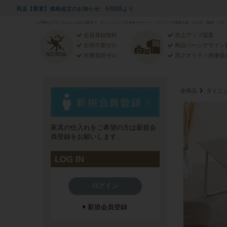
再送【重要】価格改定のお知らせ 5月8日より
お手軽なプライスのおしゃれな家具で、ネットショップを完全サポート！！インテリア家具の卸・仕入れ・製造・ドロッ
会員登録無料
売上アップ提案
出荷作業ゼロ
商品ページデザイン
在庫負担ゼロ
高クオリティ画像提
全商品
ダイニ
家具の仕入れをご希望の方は新規会
員登録をお願いします。
LOG IN
ログイン
新規会員登録