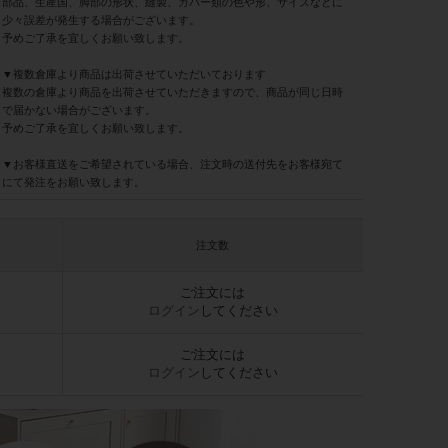
部品、生産国、脚部の形状、縫製、カバー類の色や形、サイズなどに
少々誤差が発生する場合がございます。
予めご了承を宜しくお願い致します。
▼複数倉庫より商品は出荷させていただいております
複数の倉庫より商品を出荷させていただきますので、商品が同じ日時
で届かない場合がございます。
予めご了承を宜しくお願い致します。
▼お客様直送をご希望されている場合、注文時の送付先をお客様宛て
にて発注をお願い致します。
注文数
ご注文には
ログイン
してください
ご注文には
ログイン
してください