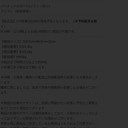
パーティクルボード(メラミン貼り)
アイアン（粉体塗装）
【組立品】1?4営業日以内の発送予定となります。
（※予約販売を除
く）
8-14時・12-18時よりお届け時間のご指定が可能です。
【梱包サイズ】155.5cm×86.5cm×11cm
【梱包重量】約21.4kg
【商品重量】約19.1kg
【耐荷重】約50kg
※組み立て時間:2人以上で約30分
※付属工具で組み立て願います。
▼沖縄・北海道・離島への配送は別途配送料が必要になる場合がござ
います
離島に関しましては、追加で別途中継費用が必要になる場合がござい
ます。
▼商品の仕様やデザインは、品質に問題がない程度に予告なく変更さ
せていただく場合がございます
商品の仕様やデザインは随時改善をしており、入荷のタイミングによ
ってはデザインが変更されている場合がございます。
何度も同じ商品をご注文しているお客様はくれぐれもご注意下さい。