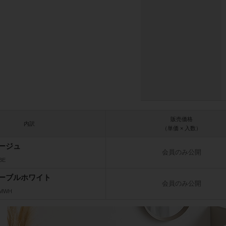
販売価格
内訳
（単価 × 入数）
ージュ
会員のみ公開
BE
ーブルホワイト
会員のみ公開
_MWH