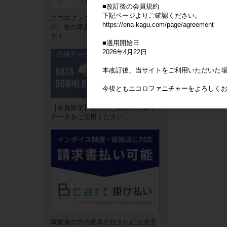
■改訂後の会員規約
下記ページよりご確認ください。
エコロファニチャーの"強み"をご紹
https://ena-kagu.com/page/agreement
介。他の家具卸サイトとは違いま
す！
■適用開始日
2026年4月22日
本改訂後、当サイトをご利用いただいた
今後ともエコロファニチャーをよろしく
【会員限定】仕入れた家具の写真や
データをご活用ください。
事業者の方の家具の仕入れには決済