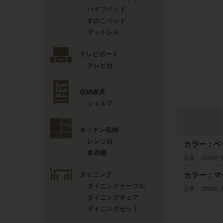
パイプベッド
すのこベッド
マットレス
テレビボード
テレビ台
収納家具
シェルフ
キッチン収納
レンジ台
カラー：ベ
食器棚
品番
159037_
ダイニング
カラー：マ
ダイニングテーブル
品番
159037
ダイニングチェア
ダイニングセット