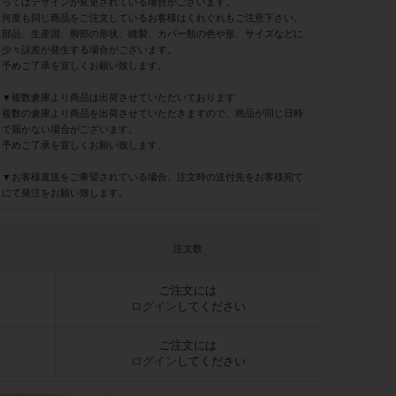
ってはデザインが変更されている場合がございます。
何度も同じ商品をご注文しているお客様はくれぐれもご注意下さい。
部品、生産国、脚部の形状、縫製、カバー類の色や形、サイズなどに
少々誤差が発生する場合がございます。
予めご了承を宜しくお願い致します。
▼複数倉庫より商品は出荷させていただいております
複数の倉庫より商品を出荷させていただきますので、商品が同じ日時
で届かない場合がございます。
予めご了承を宜しくお願い致します。
▼お客様直送をご希望されている場合、注文時の送付先をお客様宛て
にて発注をお願い致します。
注文数
ご注文には
ログイン
してください
ご注文には
ログイン
してください