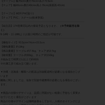
【テーブル】幅70cm×奥行70cm×高さ72.5cm
【チェア】幅40cm×奥行49cm×高さ76cm(座面高:42cm)
【テーブル】MDF(PVC貼り)
【チェア】PVC、スチール(粉体塗装)
【組立品】1?4営業日以内の発送予定となります。
（※予約販売を除
く）
8-14時・12-18時よりお届け時間のご指定が可能です。
【梱包サイズ】93.5cm×74cm×15.5cm
【梱包重量】約18kg
【商品重量】テーブル:約7.4kg、チェア:約3.7kg
【耐荷重】テーブル:約80kg 、チェア:約150kg
※組み立て時間:2人以上で約60分
※付属工具で組み立て願います。
▼沖縄・北海道・離島への配送は別途配送料が必要になる場合がござ
います
離島に関しましては、追加で別途中継費用が必要になる場合がござい
ます。
▼商品の仕様やデザインは、品質に問題がない程度に予告なく変更さ
せていただく場合がございます
商品の仕様やデザインは随時改善をしており、入荷のタイミングによ