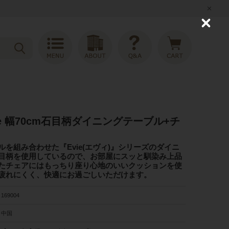
C
l
o
s
e
e 幅70cm石目柄ダイニングテーブル+チ
を組み合わせた『Evie(エヴィ)』シリーズのダイニ
目柄を使用しているので、お部屋にスッと馴染み上品
たチェアにはもっちり座り心地のいいクッションを使
疲れにくく、快適にお過ごしいただけます。
169004
中国