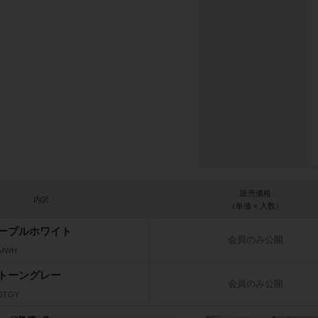
販売価格
内訳
（単価 × 入数）
ーブルホワイト
会員のみ公開
_MWH
トーングレー
会員のみ公開
_STGY