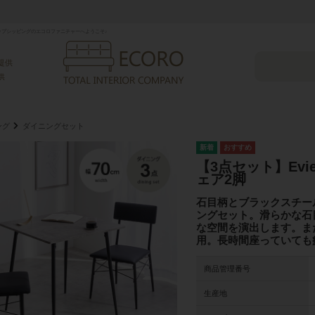
プシッピングのエコロファニチャーへようこそ♪
提供
供
ング
ダイニングセット
【3点セット】Evi
ェア2脚
石目柄とブラックスチール
ングセット。滑らかな石
な空間を演出します。ま
用。長時間座っていても
商品管理番号
生産地