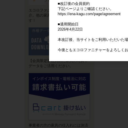
■改訂後の会員規約
下記ページよりご確認ください。
エコロファニチャーの"強み"をご紹
https://ena-kagu.com/page/agreement
介。他の家具卸サイトとは違いま
す！
■適用開始日
2026年4月22日
本改訂後、当サイトをご利用いただいた
今後ともエコロファニチャーをよろしく
【会員限定】仕入れた家具の写真や
データをご活用ください。
事業者の方の家具の仕入れには決済