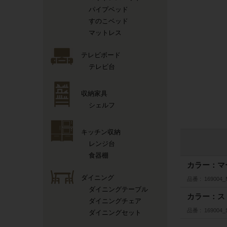
パイプベッド
すのこベッド
マットレス
テレビボード
テレビ台
収納家具
シェルフ
キッチン収納
レンジ台
食器棚
カラー：マ
ダイニング
品番
169004
ダイニングテーブル
カラー：ス
ダイニングチェア
品番
169004
ダイニングセット