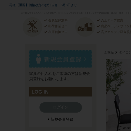
再送【重要】価格改定のお知らせ 5月8日より
お手軽なプライスのおしゃれな家具で、ネットショップを完全サポート！！インテリア家具の卸・仕入れ・製造・ドロッ
会員登録無料
売上アップ提案
出荷作業ゼロ
商品ページデザイン
在庫負担ゼロ
高クオリティ画像提
全商品
ダイニ
家具の仕入れをご希望の方は新規会
員登録をお願いします。
LOG IN
ログイン
新規会員登録