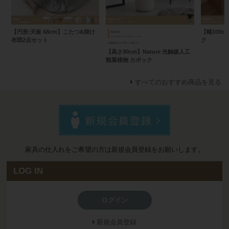
【円形:天板 68cm】こたつ&掛け
【幅100
布団2点セット
ク
【高さ90cm】Nature 光触媒人工
観葉植物 カポック
すべてのおすすめ商品を見る
家具の仕入れをご希望の方は新規会員登録をお願いします。
LOG IN
ログイン
新規会員登録