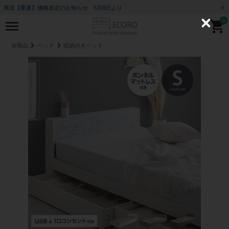
再送【重要】価格改定のお知らせ 5月8日より
0
C
l
o
全商品
ベッド
収納付きベッド
s
e