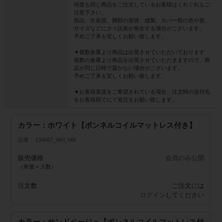
何度も同じ商品をご注文しているお客様はくれぐれもご
注意下さい。
部品、生産国、脚部の形状、縫製、カバー類の色や形、
サイズなどに少々誤差が発生する場合がございます。
予めご了承を宜しくお願い致します。
▼複数倉庫より商品は出荷させていただいております
複数の倉庫より商品を出荷させていただきますので、商
品が同じ日時で届かない場合がございます。
予めご了承を宜しくお願い致します。
▼お客様直送をご希望されている場合、注文時の送付先
をお客様宛てにて発注をお願い致します。
カラー：ホワイト【ボンネルコイルマットレス付き】
品番
134067_WH_MB
販売価格
会員のみ公開
（単価 × 入数）
注文数
ご注文には
ログイン
してください
カラー：サンドベージュ【ボンネルコイルマットレス付