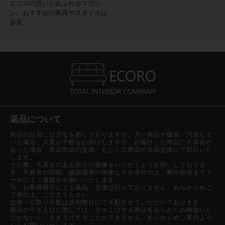
エコロの思いがあふれるマガジ
ン。おすすめの家具やスタイルは
必見。
返品について
商品の品質には万全を期しておりますが、万一商品が破損・汚損して
いた場合、大変お手数をお掛けしますが、お届けした商品に不具合が
あった場合、良品部品の交換、もしくは商品の全品交換にて対応いた
します。
その際、不具合のある部分の画像をいただくようお願いしておりま
す。不具合の詳細、破損個所の画像などを添付の上、弊社担当までメ
ールにてご連絡をお願いいたします。
尚、お客様都合による返品・交換は行っておりません。あらかじめご
了承の上、ご注文ください。
交換・引取り手配は原則弊社にて手配させていただいております。
商品の引き上げに際しては、引き上げする商品をあらかじめ梱包いた
だかないと、引き上げすることができません。あらかじめご案内よろ
しくお願いいたします。