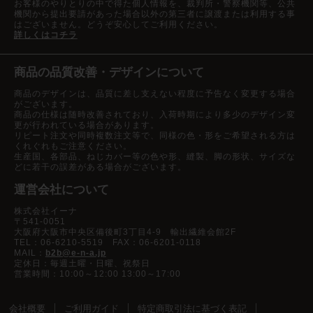
お客様のやりとりの中で得た個人情報を、裁判所・警察機関等、公共
機関から提出要請があった場合以外の第三者に譲渡または利用する事
はございません。どうぞ安心してご利用ください。
詳しくはコチラ
商品の品質改善・デザインについて
商品のデザインは、品質に差し支えない程度に予告なく変更する場合
がございます。
商品の仕様は随時改善されており、入荷時期により多少のデザイン変
更が行われている場合があります。
リピート注文や同時複数注文等で、同様の色・形をご希望される方は
くれぐれもご注意ください。
生産国、各部品、ねじカバー等の色や形、縫製、脚の形状、サイズな
どに若干の誤差がある場合がございます。
運営会社について
株式会社イーナ
〒541-0051
大阪府大阪市中央区備後町3丁目4-9 輸出繊維会館2F
TEL：06-6210-5519 FAX：06-6201-0118
MAIL：
b2b@e-n-a.jp
定休日：毎週土曜・日曜、祝祭日
営業時間：10:00～12:00 13:00～17:00
会社概要
ご利用ガイド
特定商取引法に基づく表記