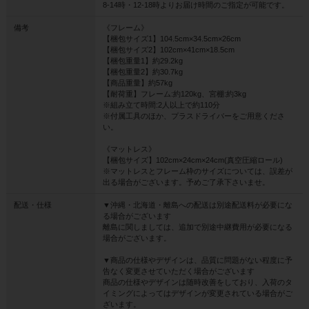
8-14時・12-18時よりお届け時間のご指定が可能です。
備考
《フレーム》
【梱包サイズ1】104.5cm×34.5cm×26cm
【梱包サイズ2】102cm×41cm×18.5cm
【梱包重量1】約29.2kg
【梱包重量2】約30.7kg
【商品重量】約57kg
【耐荷重】フレーム:約120kg、宮棚:約3kg
※組み立て時間:2人以上で約110分
※付属工具のほか、プラスドライバーをご用意くださ
い。
《マットレス》
【梱包サイズ】102cm×24cm×24cm(真空圧縮ロール)
※マットレスとフレーム枠のサイズについては、誤差が
出る場合がございます。予めご了承下さいませ。
配送・仕様
▼沖縄・北海道・離島への配送は別途配送料が必要にな
る場合がございます
離島に関しましては、追加で別途中継費用が必要になる
場合がございます。
▼商品の仕様やデザインは、品質に問題がない程度に予
告なく変更させていただく場合がございます
商品の仕様やデザインは随時改善をしており、入荷のタ
イミングによってはデザインが変更されている場合がご
ざいます。