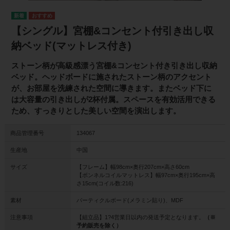
【シングル】宮棚&コンセント付引き出し収
納ベッド(マットレス付き)
ストーン柄が高級感漂う宮棚&コンセント付き引き出し収納
ベッド。ヘッドボードに施されたストーン柄のアクセント
が、お部屋を洗練された空間に導きます。またベッド下に
は大容量の引き出しが2杯付属。スペースを有効活用できる
ため、すっきりとした美しい空間を演出します。
商品管理番号
134067
生産地
中国
サイズ
【フレーム】幅98cm×奥行207cm×高さ60cm
【ボンネルコイルマットレス】幅97cm×奥行195cm×高
さ15cm(コイル数:216)
素材
パーティクルボード(メラミン貼り)、MDF
注意事項
【組立品】1?4営業日以内の発送予定となります。
（※
予約販売を除く）