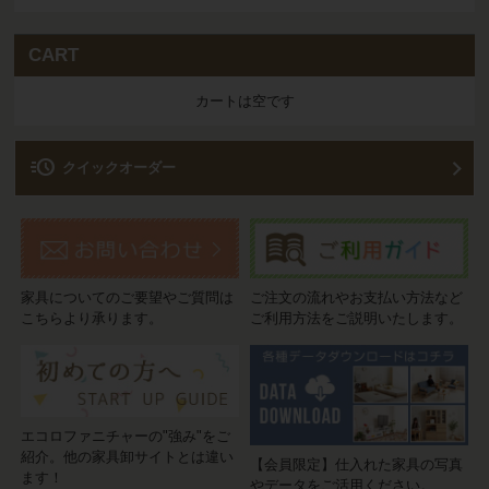
CART
カートは空です
acute
クイックオーダー
家具についてのご要望やご質問は
ご注文の流れやお支払い方法など
こちらより承ります。
ご利用方法をご説明いたします。
エコロファニチャーの"強み"をご
紹介。他の家具卸サイトとは違い
【会員限定】仕入れた家具の写真
ます！
やデータをご活用ください。