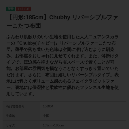
【円形:185cm】Chubby リバーシブルファ
ーこたつ布団
ふんわり肌触りのいい生地を使用した大人ニュアンスカラ
ーの『Chubby(チャビー)』リバーシブルファーこたつ布
団。薄手で落ち着いた色味は空間に溶け込むように馴染
み、お部屋をおしゃれに見せてくれます。また、薄掛けタ
イプで、圧迫感を抑えながら省スペースで置くことが可
能。お部屋の雰囲気を損なうことなくすっきり置いていた
だけます。さらに、布団は嬉しいリバーシブルタイプ。表
地には程よくボリューム感のあるフェイクラビットファ
ー、裏地には保湿性と柔軟性に優れたフランネル生地を使
用しています。
商品管理番号
166004
生産地
中国
サイズ
185cm×185cm