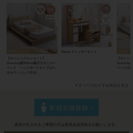
Elena ドレッサーセット
【セミシングルショート】
【セミシン
Yuseong幅100cm幅広すのこロー
Yuseon
ベッド ヘッドボードタイプ(ボン
ベッド(ボ
ネルマットレス付き)
すべてのおすすめ商品を見る
家具の仕入れをご希望の方は新規会員登録をお願いします。