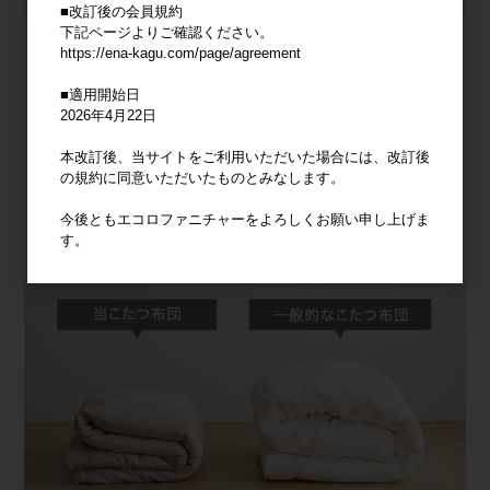
■改訂後の会員規約
下記ページよりご確認ください。
https://ena-kagu.com/page/agreement
■適用開始日
2026年4月22日
本改訂後、当サイトをご利用いただいた場合には、改訂後
の規約に同意いただいたものとみなします。
今後ともエコロファニチャーをよろしくお願い申し上げま
す。