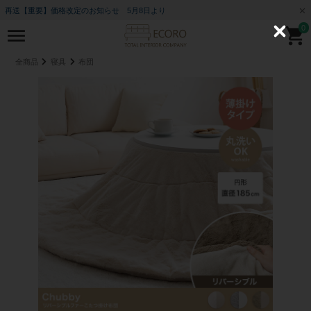
再送【重要】価格改定のお知らせ 5月8日より
0
C
l
o
全商品
寝具
布団
s
e