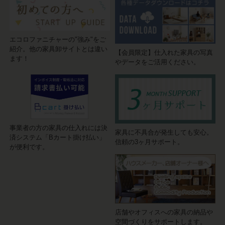
エコロファニチャーの"強み"をご
紹介。他の家具卸サイトとは違い
【会員限定】仕入れた家具の写真
ます！
やデータをご活用ください。
事業者の方の家具の仕入れには決
家具に不具合が発生しても安心。
済システム「Bカート掛け払い」
信頼の3ヶ月サポート。
が便利です。
店舗やオフィスへの家具の納品や
空間づくりをサポートします。