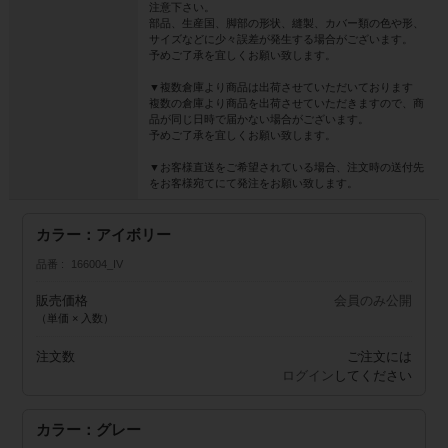
注意下さい。
部品、生産国、脚部の形状、縫製、カバー類の色や形、
サイズなどに少々誤差が発生する場合がございます。
予めご了承を宜しくお願い致します。
▼複数倉庫より商品は出荷させていただいております
複数の倉庫より商品を出荷させていただきますので、商
品が同じ日時で届かない場合がございます。
予めご了承を宜しくお願い致します。
▼お客様直送をご希望されている場合、注文時の送付先
をお客様宛てにて発注をお願い致します。
カラー：アイボリー
品番
166004_IV
販売価格
会員のみ公開
（単価 × 入数）
注文数
ご注文には
ログイン
してください
カラー：グレー