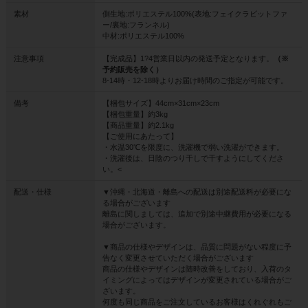
素材
側生地:ポリエステル100%(表地:フェイクラビットファ
ー/裏地:フランネル)
中材:ポリエステル100%
注意事項
【完成品】1?4営業日以内の発送予定となります。
（※
予約販売を除く）
8-14時・12-18時よりお届け時間のご指定が可能です。
備考
【梱包サイズ】44cm×31cm×23cm
【梱包重量】約3kg
【商品重量】約2.1kg
【ご使用にあたって】
・水温30℃を限度に、洗濯機で弱い洗濯ができます。
・洗濯後は、日陰のつり干しで干すようにしてくださ
い。<
配送・仕様
▼沖縄・北海道・離島への配送は別途配送料が必要にな
る場合がございます
離島に関しましては、追加で別途中継費用が必要になる
場合がございます。
▼商品の仕様やデザインは、品質に問題がない程度に予
告なく変更させていただく場合がございます
商品の仕様やデザインは随時改善をしており、入荷のタ
イミングによってはデザインが変更されている場合がご
ざいます。
何度も同じ商品をご注文しているお客様はくれぐれもご