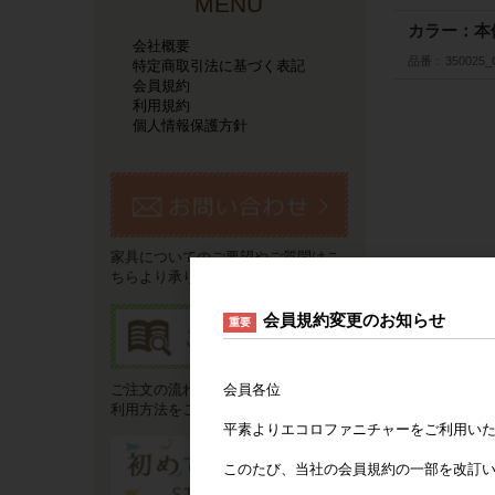
MENU
カラー：本
会社概要
品番
350025
特定商取引法に基づく表記
会員規約
利用規約
個人情報保護方針
家具についてのご要望やご質問はこ
ちらより承ります。
会員規約変更のお知らせ
重要
会員各位
ご注文の流れやお支払い方法などご
利用方法をご説明いたします。
平素よりエコロファニチャーをご利用い
このたび、当社の会員規約の一部を改訂