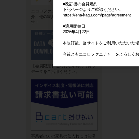
■改訂後の会員規約
下記ページよりご確認ください。
エコロファニチャーの"強み"をご紹
https://ena-kagu.com/page/agreement
介。他の家具卸サイトとは違いま
す！
■適用開始日
2026年4月22日
本改訂後、当サイトをご利用いただいた
今後ともエコロファニチャーをよろしく
【会員限定】仕入れた家具の写真や
データをご活用ください。
事業者の方の家具の仕入れには決済