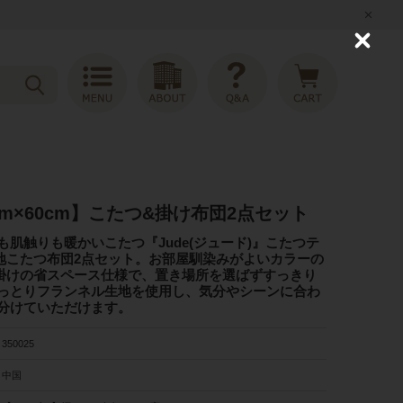
C
l
o
s
e
cm×60cm】こたつ&掛け布団2点セット
肌触りも暖かいこたつ『Jude(ジュード)』こたつテ
地こたつ布団2点セット。お部屋馴染みがよいカラーの
掛けの省スペース仕様で、置き場所を選ばずすっきり
っとりフランネル生地を使用し、気分やシーンに合わ
分けていただけます。
350025
中国