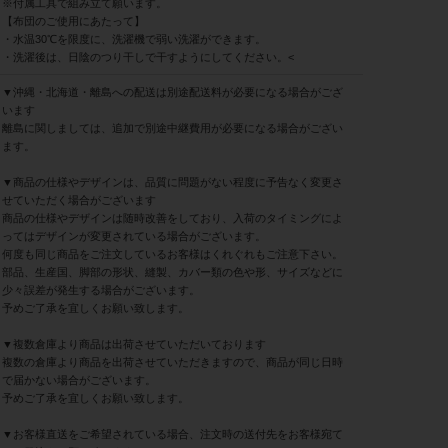
※付属工具で組み立て願います。
【布団のご使用にあたって】
・水温30℃を限度に、洗濯機で弱い洗濯ができます。
・洗濯後は、日陰のつり干しで干すようにしてください。<
▼沖縄・北海道・離島への配送は別途配送料が必要になる場合がござ
います
離島に関しましては、追加で別途中継費用が必要になる場合がござい
ます。
▼商品の仕様やデザインは、品質に問題がない程度に予告なく変更さ
せていただく場合がございます
商品の仕様やデザインは随時改善をしており、入荷のタイミングによ
ってはデザインが変更されている場合がございます。
何度も同じ商品をご注文しているお客様はくれぐれもご注意下さい。
部品、生産国、脚部の形状、縫製、カバー類の色や形、サイズなどに
少々誤差が発生する場合がございます。
予めご了承を宜しくお願い致します。
▼複数倉庫より商品は出荷させていただいております
複数の倉庫より商品を出荷させていただきますので、商品が同じ日時
で届かない場合がございます。
予めご了承を宜しくお願い致します。
▼お客様直送をご希望されている場合、注文時の送付先をお客様宛て