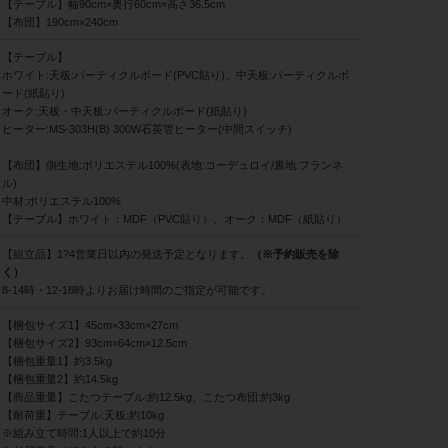
【テーブル】幅90cm×奥行60cm×高さ36.5cm
【布団】190cm×240cm
【テーブル】
ホワイト:天板:パーティクルボード(PVC貼り)、中天板:パーティクルボ
ード(紙貼り)
オーク:天板・中天板:パーティクルボード(紙貼り)
ヒーター:MS-303H(B) 300W石英管ヒーター(中間スイッチ)
【布団】側生地:ポリエステル100%(表地:コーデュロイ/裏地:フランネ
ル)
中材:ポリエステル100%
【テーブル】ホワイト：MDF（PVC貼り）、オーク：MDF（紙貼り）
【組立品】1?4営業日以内の発送予定となります。
（※予約販売を除
く）
8-14時・12-18時よりお届け時間のご指定が可能です。
【梱包サイズ1】45cm×33cm×27cm
【梱包サイズ2】93cm×64cm×12.5cm
【梱包重量1】約3.5kg
【梱包重量2】約14.5kg
【商品重量】こたつテーブル:約12.5kg、こたつ布団:約3kg
【耐荷重】テーブル:天板:約10kg
※組み立て時間:1人以上で約10分