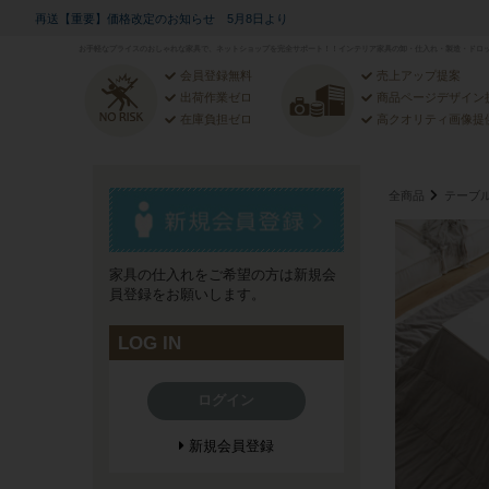
再送【重要】価格改定のお知らせ 5月8日より
お手軽なプライスのおしゃれな家具で、ネットショップを完全サポート！！インテリア家具の卸・仕入れ・製造・ドロッ
会員登録無料
売上アップ提案
出荷作業ゼロ
商品ページデザイン
在庫負担ゼロ
高クオリティ画像提
全商品
テーブ
家具の仕入れをご希望の方は新規会
員登録をお願いします。
LOG IN
ログイン
新規会員登録