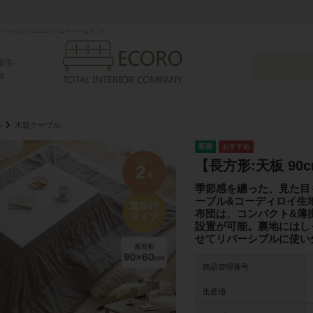
プシッピングのエコロファニチャーへようこそ♪
提供
供
ル
木製テーブル
【長方形:天板 90
季節感を纏った、見た目も
ーブル&コーディロイ生
布団は、コンパクト&薄
設置が可能。裏地にはし
せてリバーシブルに使い
商品管理番号
生産地