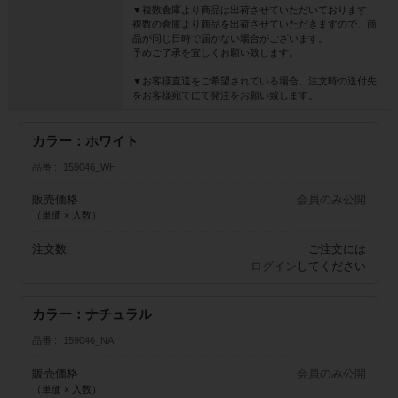
▼複数倉庫より商品は出荷させていただいております
複数の倉庫より商品を出荷させていただきますので、商
品が同じ日時で届かない場合がございます。
予めご了承を宜しくお願い致します。
▼お客様直送をご希望されている場合、注文時の送付先
をお客様宛てにて発注をお願い致します。
カラー：ホワイト
品番
159046_WH
販売価格
会員のみ公開
（単価 × 入数）
注文数
ご注文には
ログイン
してください
カラー：ナチュラル
品番
159046_NA
販売価格
会員のみ公開
（単価 × 入数）