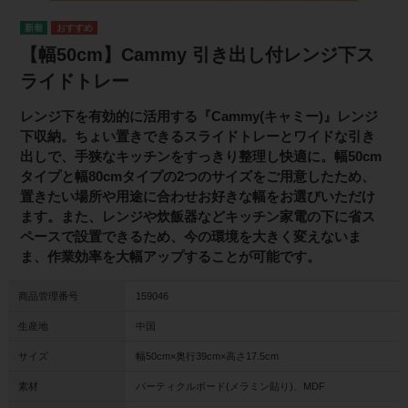
【幅50cm】Cammy 引き出し付レンジ下ス
ライドトレー
レンジ下を有効的に活用する『Cammy(キャミー)』レンジ
下収納。ちょい置きできるスライドトレーとワイドな引き
出しで、手狭なキッチンをすっきり整理し快適に。幅50cm
タイプと幅80cmタイプの2つのサイズをご用意したため、
置きたい場所や用途に合わせお好きな幅をお選びいただけ
ます。また、レンジや炊飯器などキッチン家電の下に省ス
ペースで設置できるため、今の環境を大きく変えないま
ま、作業効率を大幅アップすることが可能です。
商品管理番号
159046
生産地
中国
サイズ
幅50cm×奥行39cm×高さ17.5cm
素材
パーティクルボード(メラミン貼り)、MDF