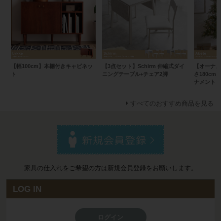
【幅100cm】本棚付きキャビネッ
【3点セット】Schirm 伸縮式ダイ
【オーナメ
ト
ニングテーブル+チェア2脚
さ180cm
ナメント
すべてのおすすめ商品を見る
家具の仕入れをご希望の方は新規会員登録をお願いします。
LOG IN
ログイン