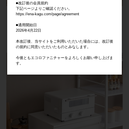
■改訂後の会員規約
下記ページよりご確認ください。
https://ena-kagu.com/page/agreement
■適用開始日
2026年4月22日
本改訂後、当サイトをご利用いただいた場合には、改訂後
の規約に同意いただいたものとみなします。
今後ともエコロファニチャーをよろしくお願い申し上げま
す。