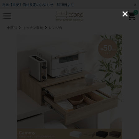
再送【重要】価格改定のお知らせ 5月8日より
0
C
l
o
全商品
キッチン収納
レンジ台
s
e