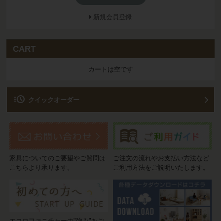
新規会員登録
CART
カートは空です
acute
クイックオーダー
家具についてのご要望やご質問は
ご注文の流れやお支払い方法など
こちらより承ります。
ご利用方法をご説明いたします。
エコロファニチャーの"強み"をご