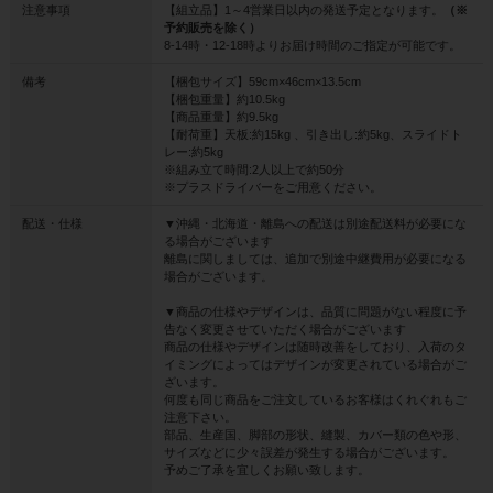
注意事項
【組立品】1～4営業日以内の発送予定となります。
（※
予約販売を除く）
8-14時・12-18時よりお届け時間のご指定が可能です。
備考
【梱包サイズ】59cm×46cm×13.5cm
【梱包重量】約10.5kg
【商品重量】約9.5kg
【耐荷重】天板:約15kg 、引き出し:約5kg、スライドト
レー:約5kg
※組み立て時間:2人以上で約50分
※プラスドライバーをご用意ください。
配送・仕様
▼沖縄・北海道・離島への配送は別途配送料が必要にな
る場合がございます
離島に関しましては、追加で別途中継費用が必要になる
場合がございます。
▼商品の仕様やデザインは、品質に問題がない程度に予
告なく変更させていただく場合がございます
商品の仕様やデザインは随時改善をしており、入荷のタ
イミングによってはデザインが変更されている場合がご
ざいます。
何度も同じ商品をご注文しているお客様はくれぐれもご
注意下さい。
部品、生産国、脚部の形状、縫製、カバー類の色や形、
サイズなどに少々誤差が発生する場合がございます。
予めご了承を宜しくお願い致します。