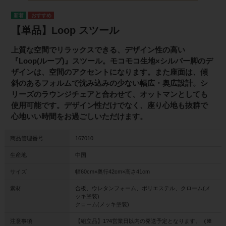
【単品】Loop スツール
上質な空間でリラックスできる、デザイン性の高い
『Loop(ループ)』スツール。モコモコ生地×シルバー脚のデ
ザインは、空間のアクセントになります。また座面は、傾
斜のあるフォルムで沈み込みの少ない幅広・奥広設計。シ
リーズのラウンジチェアと合わせて、オットマンとしても
使用可能です。デザイン性だけでなく、座り心地も抜群で
心地いい時間をお過ごしいただけます。
商品管理番号
167010
生産地
中国
サイズ
幅60cm×奥行42cm×高さ41cm
素材
合板、ウレタンフォーム、ポリエステル、クローム(メ
ッキ塗装)
クローム(メッキ塗装)
注意事項
【組立品】1?4営業日以内の発送予定となります。
（※