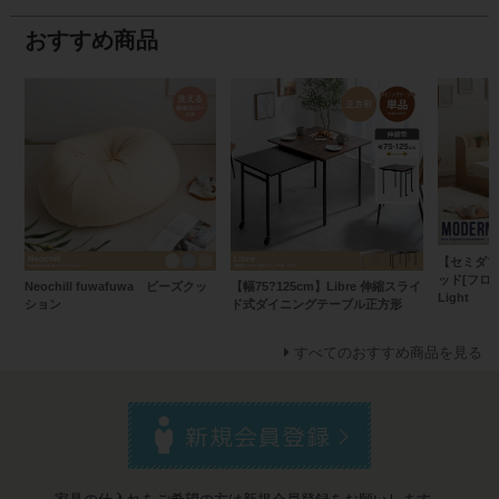
おすすめ商品
【セミダブ
ッド[フロア
Neochill fuwafuwa ビーズクッ
【幅75?125cm】Libre 伸縮スライ
Light
ション
ド式ダイニングテーブル正方形
すべてのおすすめ商品を見る