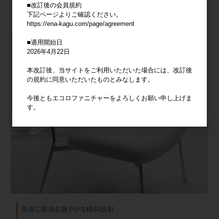
■改訂後の会員規約
下記ページよりご確認ください。
https://ena-kagu.com/page/agreement
■適用開始日
2026年4月22日
本改訂後、当サイトをご利用いただいた場合には、改訂後
の規約に同意いただいたものとみなします。
今後ともエコロファニチャーをよろしくお願い申し上げま
す。