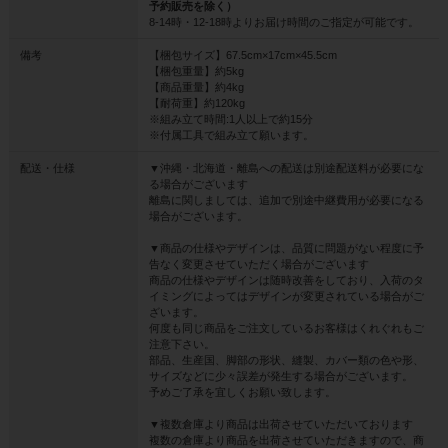
予約販売を除く）
8-14時・12-18時よりお届け時間のご指定が可能です。
備考
【梱包サイズ】67.5cm×17cm×45.5cm
【梱包重量】約5kg
【商品重量】約4kg
【耐荷重】約120kg
※組み立て時間:1人以上で約15分
※付属工具で組み立て願います。
配送・仕様
▼沖縄・北海道・離島への配送は別途配送料が必要にな
る場合がございます
離島に関しましては、追加で別途中継費用が必要になる
場合がございます。
▼商品の仕様やデザインは、品質に問題がない程度に予
告なく変更させていただく場合がございます
商品の仕様やデザインは随時改善をしており、入荷のタ
イミングによってはデザインが変更されている場合がご
ざいます。
何度も同じ商品をご注文しているお客様はくれぐれもご
注意下さい。
部品、生産国、脚部の形状、縫製、カバー類の色や形、
サイズなどに少々誤差が発生する場合がございます。
予めご了承を宜しくお願い致します。
▼複数倉庫より商品は出荷させていただいております
複数の倉庫より商品を出荷させていただきますので、商