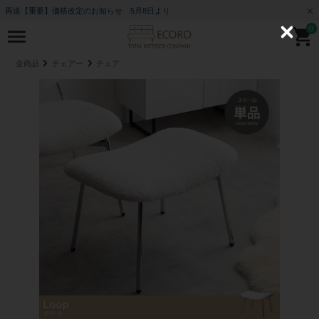
再送【重要】価格改定のお知らせ 5月8日より
0
C
l
o
全商品
チェアー
チェア
s
e