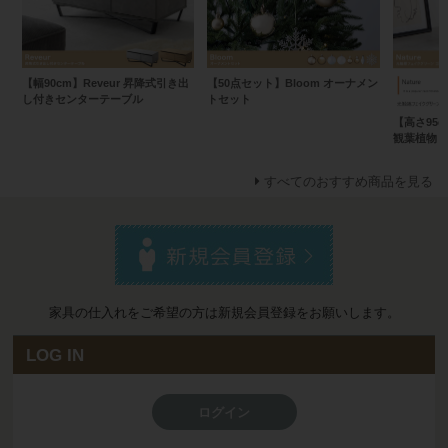
【幅90cm】Reveur 昇降式引き出
【50点セット】Bloom オーナメン
し付きセンターテーブル
トセット
【高さ95c
観葉植物 
すべてのおすすめ商品を見る
家具の仕入れをご希望の方は新規会員登録をお願いします。
LOG IN
ログイン