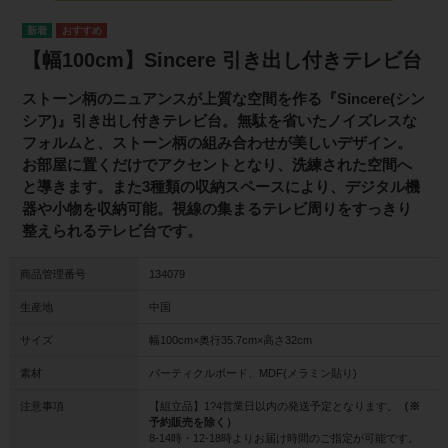
【幅100cm】Sincere 引き出し付きテレビ台
ストーン柄のニュアンスが上質な空間を作る『Sincere(シン
シア)』引き出し付きテレビ台。無駄を省いたノイズレスな
フォルムと、ストーン柄の組み合わせが美しいデザイン。
お部屋に置くだけでアクセントとなり、洗練された空間へ
と導きます。また3種類の収納スペースにより、デジタル機
器や小物を収納可能。視線の集まるテレビ周りをすっきり
整えられるテレビ台です。
商品管理番号
134079
生産地
中国
サイズ
幅100cm×奥行35.7cm×高さ32cm
素材
パーティクルボード、MDF(メラミン貼り)
注意事項
【組立品】1?4営業日以内の発送予定となります。
（※
予約販売を除く）
8-14時・12-18時よりお届け時間のご指定が可能です。