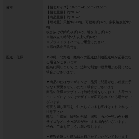
備考
【梱包サイズ】107cm×41.5cm×13.5cm
【梱包重量】約20.3kg
【商品重量】約18.5kg
【耐荷重】天板:約20kg、可動棚:約3kg、扉収納底板:約5
kg
吹き抜け収納底板:約3kg、引き出し:約3kg
※組み立て時間:2人以上で約60分
※プラスドライバーをご用意ください。
※揺れ防止用具付き。
配送・仕様
▼沖縄・北海道・離島への配送は別途配送料が必要にな
る場合がございます
離島に関しましては、追加で別途中継費用が必要になる
場合がございます。
▼商品の仕様やデザインは、品質に問題がない程度に予
告なく変更させていただく場合がございます
商品の仕様やデザインは随時改善をしており、入荷のタ
イミングによってはデザインが変更されている場合がご
ざいます。
何度も同じ商品をご注文しているお客様はくれぐれもご
注意下さい。
部品、生産国、脚部の形状、縫製、カバー類の色や形、
サイズなどに少々誤差が発生する場合がございます。
予めご了承を宜しくお願い致します。
▼複数倉庫より商品は出荷させていただいております