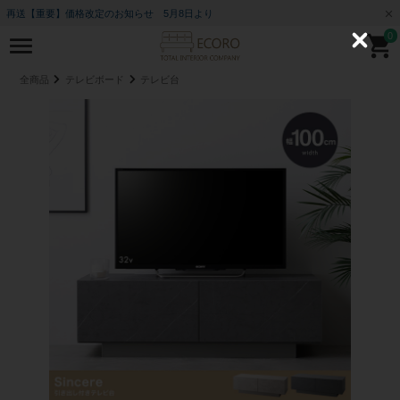
再送【重要】価格改定のお知らせ 5月8日より
0
C
l
o
全商品
テレビボード
テレビ台
s
e