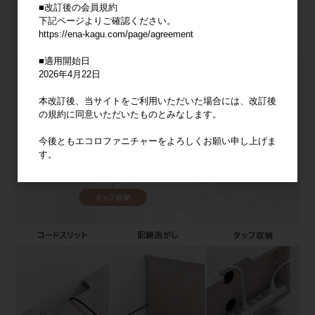
■改訂後の会員規約
下記ページよりご確認ください。
https://ena-kagu.com/page/agreement
■適用開始日
2026年4月22日
本改訂後、当サイトをご利用いただいた場合には、改訂後
の規約に同意いただいたものとみなします。
今後ともエコロファニチャーをよろしくお願い申し上げま
す。