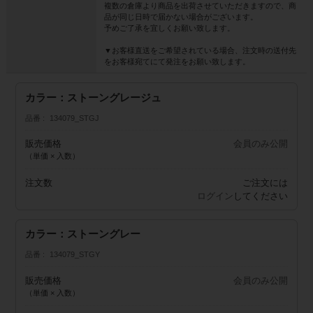
複数の倉庫より商品を出荷させていただきますので、商
品が同じ日時で届かない場合がございます。
予めご了承を宜しくお願い致します。
▼お客様直送をご希望されている場合、注文時の送付先
をお客様宛てにて発注をお願い致します。
カラー：ストーングレージュ
品番
134079_STGJ
販売価格
会員のみ公開
（単価 × 入数）
注文数
ご注文には
ログイン
してください
カラー：ストーングレー
品番
134079_STGY
販売価格
会員のみ公開
（単価 × 入数）