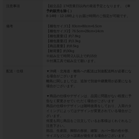
注意事項
【組立品】1?4営業日以内の発送予定となります。
（※
予約販売を除く）
8-14時・12-18時よりお届け時間のご指定が可能です。
備考
【梱包サイズ1】83cm×80cm×6.5cm
【梱包サイズ2】76.5cm×28cm×14cm
【梱包重量1】約7.8kg
【梱包重量2】約3.3kg
【商品重量】約8.5kg
【耐荷重】約30kg
※組み立て時間:2人以上で約15分
※付属工具で組み立て願います。
配送・仕様
▼沖縄・北海道・離島への配送は別途配送料が必要にな
る場合がございます
離島に関しましては、追加で別途中継費用が必要になる
場合がございます。
▼商品の仕様やデザインは、品質に問題がない程度に予
告なく変更させていただく場合がございます
商品の仕様やデザインは随時改善をしており、入荷のタ
イミングによってはデザインが変更されている場合がご
ざいます。
何度も同じ商品をご注文しているお客様はくれぐれもご
注意下さい。
部品、生産国、脚部の形状、縫製、カバー類の色や形、
サイズなどに少々誤差が発生する場合がございます。