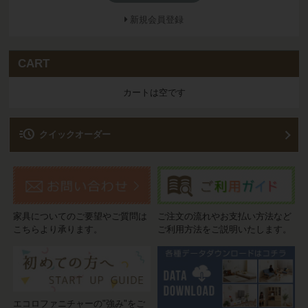
新規会員登録
CART
カートは空です
acute
クイックオーダー
家具についてのご要望やご質問は
ご注文の流れやお支払い方法など
こちらより承ります。
ご利用方法をご説明いたします。
エコロファニチャーの"強み"をご