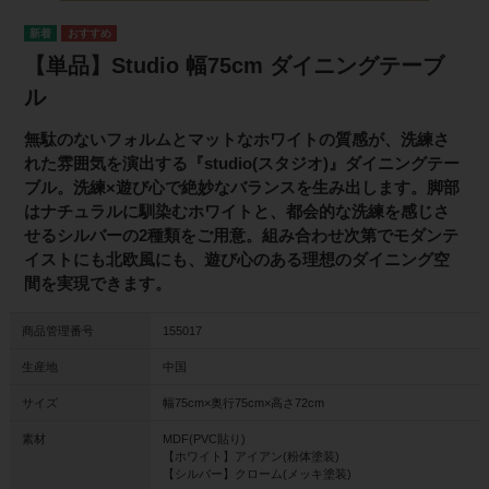
【単品】Studio 幅75cm ダイニングテーブ
ル
無駄のないフォルムとマットなホワイトの質感が、洗練さ
れた雰囲気を演出する『studio(スタジオ)』ダイニングテー
ブル。洗練×遊び心で絶妙なバランスを生み出します。脚部
はナチュラルに馴染むホワイトと、都会的な洗練を感じさ
せるシルバーの2種類をご用意。組み合わせ次第でモダンテ
イストにも北欧風にも、遊び心のある理想のダイニング空
間を実現できます。
商品管理番号
155017
生産地
中国
サイズ
幅75cm×奥行75cm×高さ72cm
素材
MDF(PVC貼り)
【ホワイト】アイアン(粉体塗装)
【シルバー】クローム(メッキ塗装)