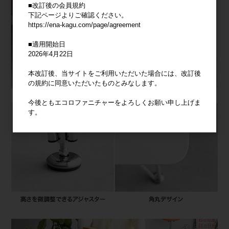
■改訂後の会員規約
下記ページよりご確認ください。
https://ena-kagu.com/page/agreement
■適用開始日
2026年4月22日
本改訂後、当サイトをご利用いただいた場合には、改訂後
の規約に同意いただいたものとみなします。
今後ともエコロファニチャーをよろしくお願い申し上げま
す。