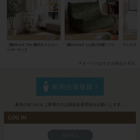
【幅40cm】Tito 棚付きスリムハ
【幅119cm】2人掛け圧縮ソファ
テレビスタ
ンガーラック
すべてのおすすめ商品を見る
家具の仕入れをご希望の方は新規会員登録をお願いします。
LOG IN
ログイン