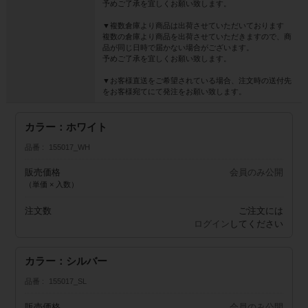
予めご了承を宜しくお願い致します。
▼複数倉庫より商品は出荷させていただいております
複数の倉庫より商品を出荷させていただきますので、商
品が同じ日時で届かない場合がございます。
予めご了承を宜しくお願い致します。
▼お客様直送をご希望されている場合、注文時の送付先
をお客様宛てにて発注をお願い致します。
カラー：ホワイト
品番
155017_WH
販売価格
会員のみ公開
（単価 × 入数）
注文数
ご注文には
ログイン
してください
カラー：シルバー
品番
155017_SL
販売価格
会員のみ公開