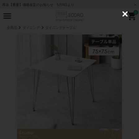
再送【重要】価格改定のお知らせ 5月8日より
0
C
l
o
全商品
ダイニング
ダイニングテーブル
s
e