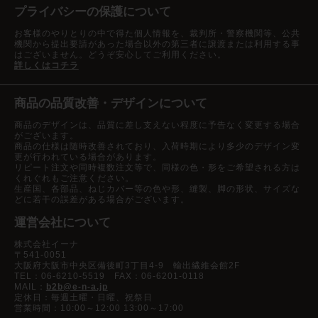
プライバシーの保護について
お客様のやりとりの中で得た個人情報を、裁判所・警察機関等、公共
機関から提出要請があった場合以外の第三者に譲渡または利用する事
はございません。どうぞ安心してご利用ください。
詳しくはコチラ
商品の品質改善・デザインについて
商品のデザインは、品質に差し支えない程度に予告なく変更する場合
がございます。
商品の仕様は随時改善されており、入荷時期により多少のデザイン変
更が行われている場合があります。
リピート注文や同時複数注文等で、同様の色・形をご希望される方は
くれぐれもご注意ください。
生産国、各部品、ねじカバー等の色や形、縫製、脚の形状、サイズな
どに若干の誤差がある場合がございます。
運営会社について
株式会社イーナ
〒541-0051
大阪府大阪市中央区備後町3丁目4-9 輸出繊維会館2F
TEL：06-6210-5519 FAX：06-6201-0118
MAIL：
b2b@e-n-a.jp
定休日：毎週土曜・日曜、祝祭日
営業時間：10:00～12:00 13:00～17:00