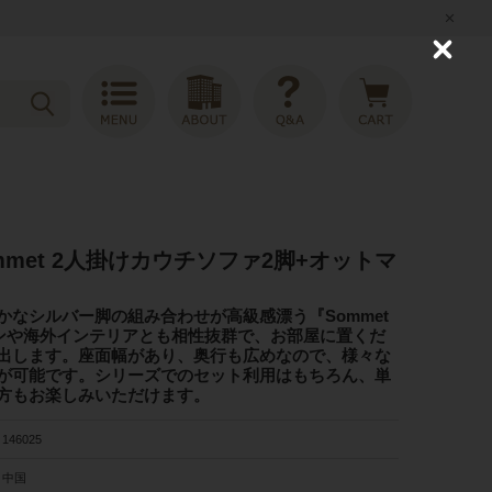
C
l
o
s
e
mmet 2人掛けカウチソファ2脚+オットマ
かなシルバー脚の組み合わせが高級感漂う『Sommet
ダンや海外インテリアとも相性抜群で、お部屋に置くだ
出します。座面幅があり、奥行も広めなので、様々な
が可能です。シリーズでのセット利用はもちろん、単
方もお楽しみいただけます。
146025
中国