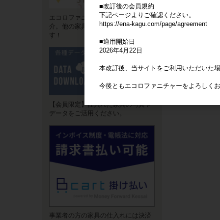
■改訂後の会員規約
下記ページよりご確認ください。
エコロファニチャーの"強み"をご紹
https://ena-kagu.com/page/agreement
介。他の家具卸サイトとは違いま
す！
■適用開始日
2026年4月22日
本改訂後、当サイトをご利用いただいた
今後ともエコロファニチャーをよろしく
【会員限定】仕入れた家具の写真や
データをご活用ください。
事業者の方の家具の仕入れには決済