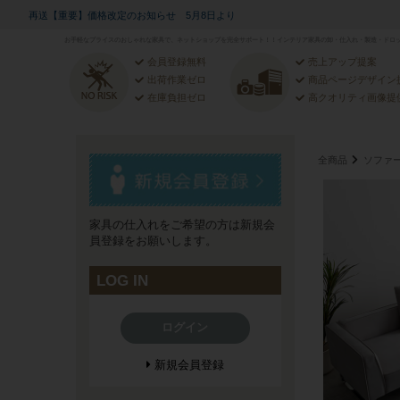
再送【重要】価格改定のお知らせ 5月8日より
お手軽なプライスのおしゃれな家具で、ネットショップを完全サポート！！インテリア家具の卸・仕入れ・製造・ドロッ
会員登録無料
売上アップ提案
出荷作業ゼロ
商品ページデザイン
在庫負担ゼロ
高クオリティ画像提
全商品
ソファ
家具の仕入れをご希望の方は新規会
員登録をお願いします。
LOG IN
ログイン
新規会員登録