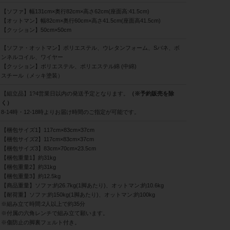
【ソファ】幅131cm×奥行82cm×高さ62cm(座面高:41.5cm)
【オットマン】幅82cm×奥行60cm×高さ41.5cm(座面高41.5cm)
【クッション】50cm×50cm
【ソファ・オットマン】ポリエステル、ウレタンフォーム、Sバネ、ボ
ンネルコイル、ワイヤー
【クッション】ポリエステル、ポリエステル綿 (中綿)
スチール（メッキ塗装）
【組立品】1?4営業日以内の発送予定となります。
（※予約販売を除
く）
8-14時・12-18時よりお届け時間のご指定が可能です。
【梱包サイズ1】117cm×83cm×37cm
【梱包サイズ2】117cm×83cm×37cm
【梱包サイズ3】83cm×70cm×23.5cm
【梱包重量1】約31kg
【梱包重量2】約31kg
【梱包重量3】約12.5kg
【商品重量】ソファ:約26.7kg(1脚あたり)、オットマン:約10.6kg
【耐荷重】ソファ:約150kg(1脚あたり)、オットマン:約100kg
※組み立て時間:2人以上で約35分
※付属の六角レンチで組み立て願います。
※傷防止の脚裏フェルト付き。