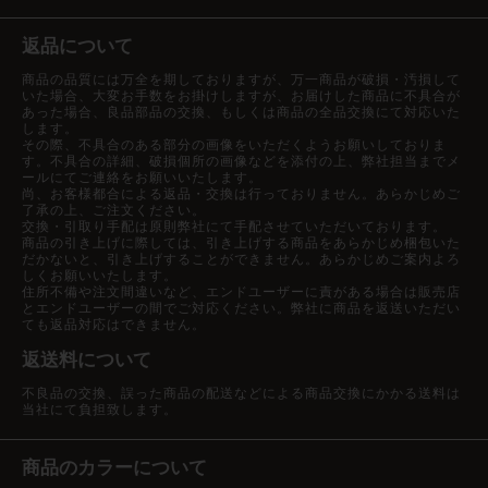
返品について
商品の品質には万全を期しておりますが、万一商品が破損・汚損して
いた場合、大変お手数をお掛けしますが、お届けした商品に不具合が
あった場合、良品部品の交換、もしくは商品の全品交換にて対応いた
します。
その際、不具合のある部分の画像をいただくようお願いしておりま
す。不具合の詳細、破損個所の画像などを添付の上、弊社担当までメ
ールにてご連絡をお願いいたします。
尚、お客様都合による返品・交換は行っておりません。あらかじめご
了承の上、ご注文ください。
交換・引取り手配は原則弊社にて手配させていただいております。
商品の引き上げに際しては、引き上げする商品をあらかじめ梱包いた
だかないと、引き上げすることができません。あらかじめご案内よろ
しくお願いいたします。
住所不備や注文間違いなど、エンドユーザーに責がある場合は販売店
とエンドユーザーの間でご対応ください。弊社に商品を返送いただい
ても返品対応はできません。
返送料について
不良品の交換、誤った商品の配送などによる商品交換にかかる送料は
当社にて負担致します。
商品のカラーについて