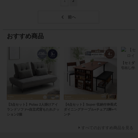
1
2
おすすめ商品
【セミダブル
引出し付ベ
【3点セット】Pulau 2人掛けアイ
【4点セット】Super 収納付伸長式
ランドソファ+自立式背もたれクッ
ダイニングテーブル+チェア2脚+ベ
ション2個
ンチ
すべてのおすすめ商品を見る