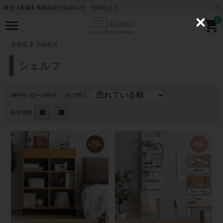
再送【重要】価格改定のお知らせ 5月8日より
0
C
l
o
全商品
収納家具
s
e
シェルフ
34
件中 31〜34件目
並び替え
表示切替