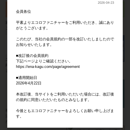
2026-04-23
会員各位
平素よりエコロファニチャーをご利用いただき、誠にあり
家具についてのご要望やご質問は
ご注文の流れやお支払い方法など
がとうございます。
こちらより承ります。
ご利用方法をご説明いたします。
このたび、当社の会員規約の一部を改訂いたしましたので
お知らせいたします。
■改訂後の会員規約
エコロファニチャーの"強み"をご
下記ページよりご確認ください。
紹介。他の家具卸サイトとは違い
https://ena-kagu.com/page/agreement
【会員限定】仕入れた家具の写真
ます！
やデータをご活用ください。
■適用開始日
2026年4月22日
本改訂後、当サイトをご利用いただいた場合には、改訂後
の規約に同意いただいたものとみなします。
事業者の方の家具の仕入れには決
今後ともエコロファニチャーをよろしくお願い申し上げま
家具に不具合が発生しても安心。
済システム「Bカート掛け払い」
す。
信頼の3ヶ月サポート。
が便利です。