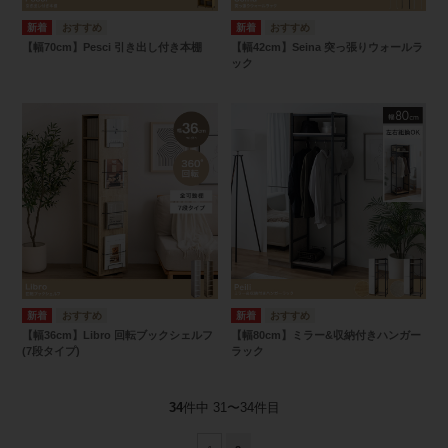
【幅70cm】Pesci 引き出し付き本棚
【幅42cm】Seina 突っ張りウォールラ
ック
【幅36cm】Libro 回転ブックシェルフ
【幅80cm】ミラー&収納付きハンガー
(7段タイプ)
ラック
34
件中 31〜34件目